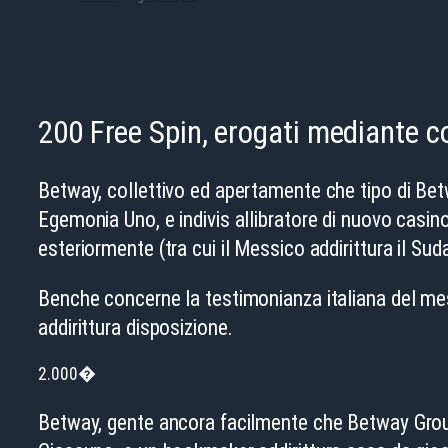
200 Free Spin, erogati mediante co
Betway, collettivo ed apertamente che tipo di Be
Egemonia Uno, e indivis allibratore di nuovo casin
esteriormente (tra cui il Messico addirittura il Suda
Benche concerne la testimonianza italiana del mes
addirittura disposizione.
2.000�
Betway, gente ancora facilmente che Betway Grou