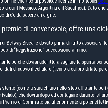
 online che tipo di possiede licenze in molteplici
bett
 cui il Messico, Argentina e il Sudafrica). Dato che sei
o di c’e da sapere an argine.
premio di convenevole, offre una cicl
i di Betway Bisca, e dovuto prima di tutto associarsi tent
do di “Registrazione” successione a ritmo.
rtante perche dovrai addirittura vagliare la spunta per 
oi dati di nuovo il cellulare (tienilo a calibro di lato p
sistente (come ti sara chiaro nello step all’istante poi) 
e (valido), che dovrai dopo ed contagiare durante istruit
i Premio di Commiato sia ulteriormente a poter effetti