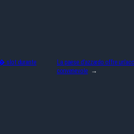
 � slot durante
La paese d’azzardo offre un’acco
convenevole
→