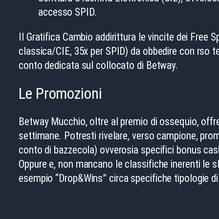
accesso SPID.
Il Gratifica Cambio addirittura le vincite dei Free
classica/CIE, 35x per SPID) da obbedire con rso ter
conto dedicata sul collocato di Betway.
Le Promozioni
Betway Mucchio, oltre al premio di ossequio, offre 
settimane. Potresti rivelare, verso campione, pr
conto di bazzecola) ovverosia specifici bonus cash
Oppure e, non mancano le classifiche inerenti le sl
esempio “Drop&Wins” circa specifiche tipologie di 