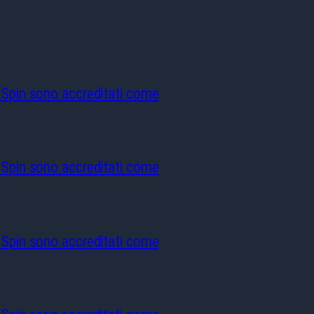
ee Spin sono accreditati come
ee Spin sono accreditati come
ee Spin sono accreditati come