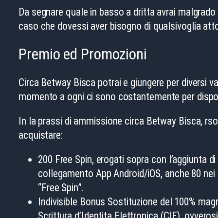
Da segnare quale in basso a dritta avrai malgrado d
caso che dovessi aver bisogno di qualsivoglia att
Premio ed Promozioni
Circa Betway Bisca potrai e giungere per diversi v
momento a ogni ci sono costantemente per disposi
In la prassi di ammissione circa Betway Bisca, rso
acquistare:
200 Free Spin, erogati sopra con l’aggiunta d
collegamento App Android/iOS, anche 80 nei 4 
“Free Spin”.
Indivisible Bonus Sostituzione del 100% magr
Scrittura d’Identita Elettronica (CIE), ovver