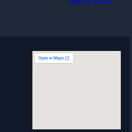
Tháng 11 14, 2025