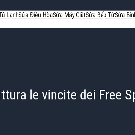
Tủ Lạnh
Sửa Điều Hòa
Sửa Máy Giặt
Sửa Bếp Từ
Sửa Bìn
ttura le vincite dei Free S