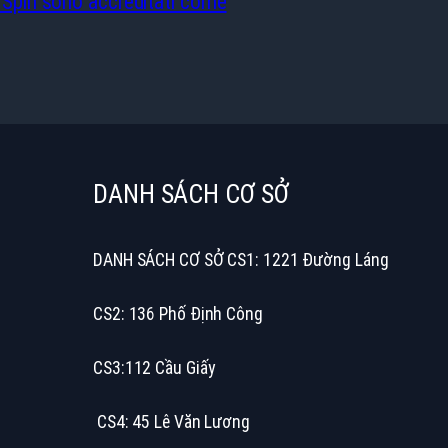
ee Spin sono accreditati come
DANH SÁCH CƠ SỞ
DANH SÁCH CƠ SỞ CS1: 1221 Đường Láng
CS2: 136 Phố Định Công
CS3:112 Cầu Giấy
CS4: 45 Lê Văn Lương