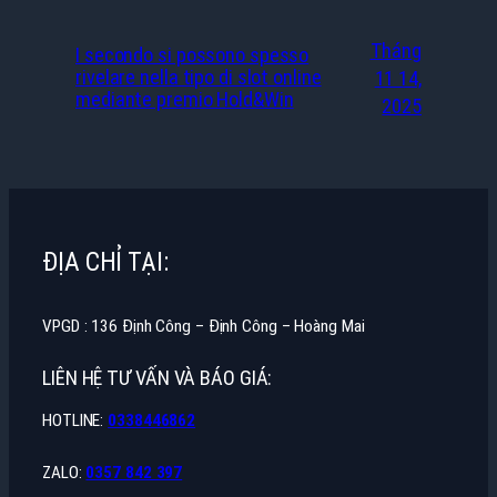
Tháng
I secondo si possono spesso
rivelare nella tipo di slot online
11 14,
mediante premio Hold&Win
2025
ĐỊA CHỈ TẠI:
VPGD : 136 Định Công – Định Công – Hoàng Mai
LIÊN HỆ TƯ VẤN VÀ BÁO GIÁ:
HOTLINE:
0338446862
ZALO:
0357 842 397