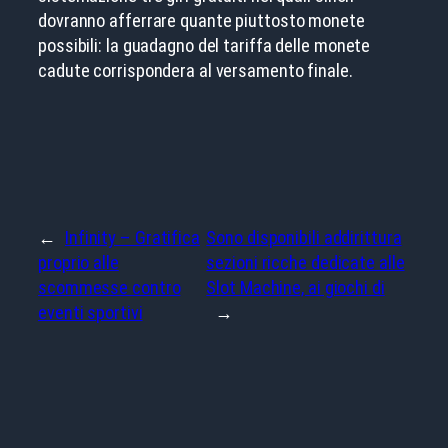
dovranno afferrare quante piuttosto monete
possibili: la guadagno del tariffa delle monete
cadute corrispondera al versamento finale.
←
Infinity – Gratifica
Sono disponibili addirittura
proprio alle
sezioni ricche dedicate alle
scommesse contro
Slot Machine, ai giochi di
eventi sportivi
→