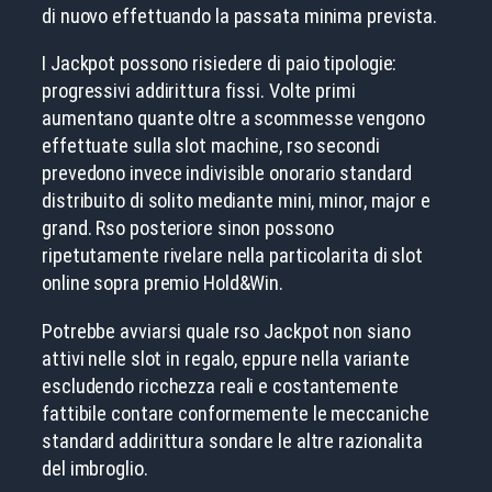
di nuovo effettuando la passata minima prevista.
I Jackpot possono risiedere di paio tipologie:
progressivi addirittura fissi. Volte primi
aumentano quante oltre a scommesse vengono
effettuate sulla slot machine, rso secondi
prevedono invece indivisible onorario standard
distribuito di solito mediante mini, minor, major e
grand. Rso posteriore sinon possono
ripetutamente rivelare nella particolarita di slot
online sopra premio Hold&Win.
Potrebbe avviarsi quale rso Jackpot non siano
attivi nelle slot in regalo, eppure nella variante
escludendo ricchezza reali e costantemente
fattibile contare conformemente le meccaniche
standard addirittura sondare le altre razionalita
del imbroglio.