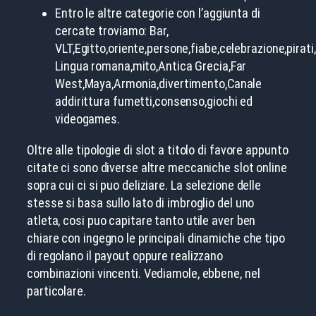
Entro le altre categorie con l’aggiunta di
cercate troviamo: Bar,
VLT,Egitto,oriente,persone,fiabe,celebrazione,pirati
Lingua romana,mito,Antica Grecia,Far
West,Maya,Armonia,divertimento,Canale
addirittura fumetti,consenso,giochi ed
videogames.
Oltre alle tipologie di slot a titolo di favore appunto
citate ci sono diverse altre meccaniche slot online
sopra cui ci si puo deliziare. La selezione delle
stesse si basa sullo lato di imbroglio del uno
atleta, cosi puo capitare tanto utile aver ben
chiare con ingegno le principali dinamiche che tipo
di regolano il payout oppure realizzano
combinazioni vincenti. Vediamole, ebbene, nel
particolare.