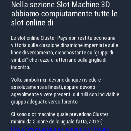
Nella sezione Slot Machine 3D
abbiamo compiutamente tutte le
slot online di
Le slot online Cluster Pays non restituiscono una
vittoria sulle classiche dinamiche imperniate sulle
linee di versamento, ciononostante su “gruppi di
simboli” che razza di atterrano sulla griglia di
incontro.
Volte simboli non devono dunque risiedere
assolutamente allineati, eppure devono
agevolmente vivere presenti sui rulli con indivisible
gruppo adeguato verso forento.
Ci sono slot machine quale prevedono Cluster
minimi da 5 icone dello uguale fatta, altre (
https://www.captainmarlincasino.org/it/login/