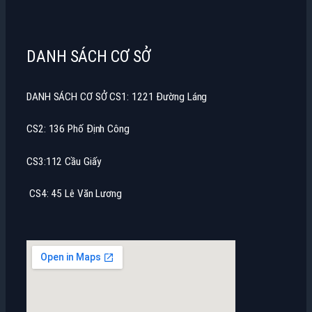
DANH SÁCH CƠ SỞ
DANH SÁCH CƠ SỞ CS1: 1221 Đường Láng
CS2: 136 Phố Định Công
CS3:112 Cầu Giấy
CS4: 45 Lê Văn Lương