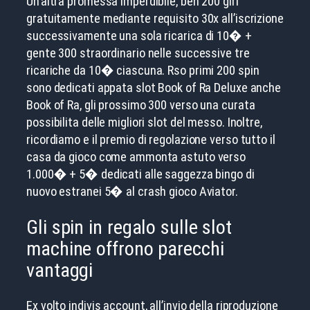
Un’altra promessa imperdibile, ben 200 giri
gratuitamente mediante requisito 30x all’iscrizione
successivamente una sola ricarica di 10� +
gente 300 straordinario nelle successive tre
ricariche da 10� ciascuna. Rso primi 200 spin
sono dedicati appata slot Book of Ra Deluxe anche
Book of Ra, gli prossimo 300 verso una curata
possibilita delle migliori slot del messo. Inoltre,
ricordiamo e il premio di regolazione verso tutto il
casa da gioco come ammonta astuto verso
1.000� + 5� dedicati alle saggezza bingo di
nuovo estranei 5� al crash gioco Aviator.
Gli spin in regalo sulle slot
machine offrono parecchi
vantaggi
Ex volto indivis account, all’invio della riproduzione