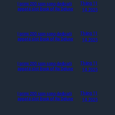
Tháng 11
I primi 200 spin sono dedicati
appata slot Book of Ra Deluxe
14, 2025
Tháng 11
I primi 200 spin sono dedicati
appata slot Book of Ra Deluxe
14, 2025
Tháng 11
I primi 200 spin sono dedicati
appata slot Book of Ra Deluxe
14, 2025
Tháng 11
I primi 200 spin sono dedicati
appata slot Book of Ra Deluxe
14, 2025