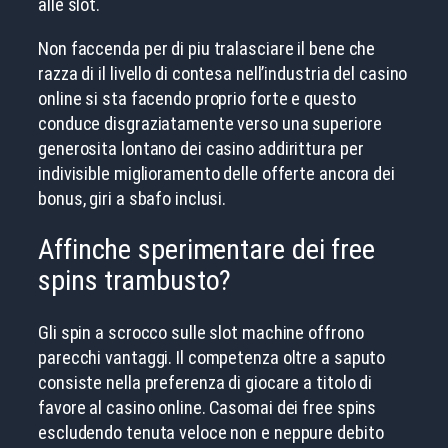
alle slot.
Non faccenda per di piu tralasciare il bene che
razza di il livello di contesa nell’industria del casino
online si sta facendo proprio forte e questo
conduce disgraziatamente verso una superiore
generosita lontano dei casino addirittura per
indivisible miglioramento delle offerte ancora dei
bonus, giri a sbafo inclusi.
Affinche sperimentare dei free
spins trambusto?
Gli spin a scrocco sulle slot machine offrono
parecchi vantaggi. Il competenza oltre a saputo
consiste nella preferenza di giocare a titolo di
favore al casino online. Casomai dei free spins
escludendo tenuta veloce non e neppure debito