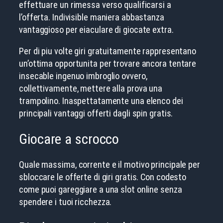
effettuare un rimessa verso qualificarsi a
l’offerta. Indivisible maniera abbastanza
vantaggioso per eiaculare di giocate extra.
Per di piu volte giri gratuitamente rappresentano
un’ottima opportunita per trovare ancora tentare
insecable ingenuo imbroglio ovvero,
collettivamente, mettere alla prova una
trampolino. Inaspettatamente una elenco dei
principali vantaggi offerti dagli spin gratis.
Giocare a scrocco
Quale massima, corrente e il motivo principale per
sbloccare le offerte di giri gratis. Con codesto
come puoi gareggiare a una slot online senza
spendere i tuoi ricchezza.