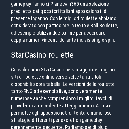
gameplay fanno di Planetwin365 una selezione
prediletta dai giocatori italiani appassionati di
presente inganno. Con le migliori roulette abbiamo
considerato con particolare la Double Ball Roulette,
ad esempio utilizza due palline per accordare
coppia numeri vincenti durante indivis single spin.
StarCasino roulette
Consideriamo StarCasino personaggio dei migliori
siti di roulette online verso volte tanti titoli
disponibili sopra tabella. Le versioni della roulette,
tanto RNG ad esempio live, sono veramente
numerose anche comprendono i migliori tavoli di
provider di antecedente atteggiamento. Attuale
permette agli appassionati di tentare numerose
strategie differenti per excretion gameplay
perennemente seguente. Parliamo per di piu di