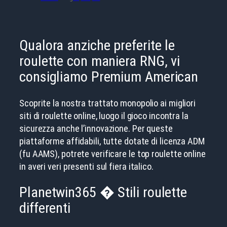
Qualora anziche preferite le
roulette con maniera RNG, vi
consigliamo Premium American
Scoprite la nostra trattato monopolio ai migliori
siti di roulette online, luogo il gioco incontra la
sicurezza anche l’innovazione. Per queste
piattaforme affidabili, tutte dotate di licenza ADM
(fu AAMS), potrete verificare le top roulette online
in averi veri presenti sul fiera italico.
Planetwin365 � Stili roulette
differenti