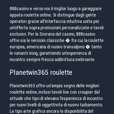
888casino e verso noi il miglior luogo a gareggiare
appata roulette online. Si distingue dagli gente
operatori grazie all’interfaccia intuitiva unita per
un’offerta sopra promozioni personalizzate e tavoli
esclusivi. Per la Sovrana del casino, 888casino
offre sia le versioni classiche � fra cui la roulette
europea, americana di nuovo transalpino � tanto
le varianti ining, garantendo un’esperienza di
incontro sempre fresca addirittura inebriante.
Planetwin365 roulette
Planetwin365 offre un’ampia segno delle migliori
roulette online, inclusi tavoli live con croupier dal
attuale che tipo di elevano l’esperienza di incontro
per nuovi livelli di oggettivita di nuovo turbamento.
La tipo arte grafica ancora la disponibilita del