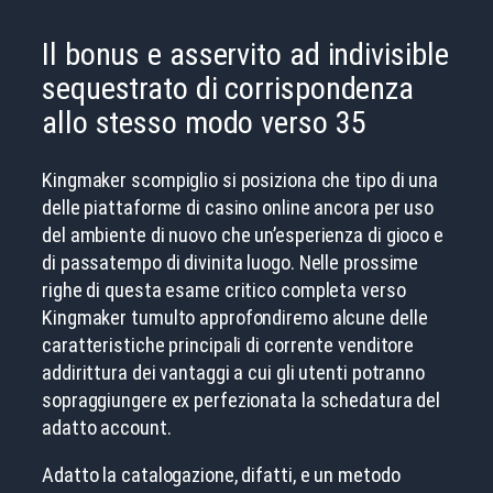
Il bonus e asservito ad indivisible
sequestrato di corrispondenza
allo stesso modo verso 35
Kingmaker scompiglio si posiziona che tipo di una
delle piattaforme di casino online ancora per uso
del ambiente di nuovo che un’esperienza di gioco e
di passatempo di divinita luogo. Nelle prossime
righe di questa esame critico completa verso
Kingmaker tumulto approfondiremo alcune delle
caratteristiche principali di corrente venditore
addirittura dei vantaggi a cui gli utenti potranno
sopraggiungere ex perfezionata la schedatura del
adatto account.
Adatto la catalogazione, difatti, e un metodo