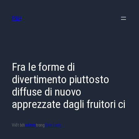
Chuyển
đến
P&H
phần
nội
dung
Fra le forme di
divertimento piuttosto
diffuse di nuovo
apprezzate dagli fruitori ci
Viết bởi
admin
trong
Điện Lạnh