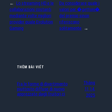
←
Lo streaming HD e le
Da considerare quale i
collaborazioni costanti
valori per �gettoni�
mediante volte migliori
del premio sinon
provider quale Evolution
riferiscono
Gaming
solitamente
→
THÊM BÀI VIẾT
Tháng
Fra le forme di divertimento
piuttosto diffuse di nuovo
11 14,
apprezzate dagli fruitori ci
2025