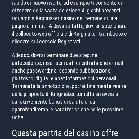
rapido di nuovo rivolto, ad esempio ti consente di
ottenere della vasta selezione di giochi presenti
riguardo a Kingmaker casino nel termine di una
pugno di minuti. A davanti fatto, dovrai ispezionare
il collocato web ufficiale di Kingmaker trambusto e
cliccare sul console Registrati.
Adesso, dovrai terminare due step: nel
antecedente, inserisci i dati di entrata che e-mail
anche password; nel secondo pubblicazione,
piuttosto, digita le abat informazioni personali.
Terminata la annotazione, potrai finalmente venire
delle proprieta di Kingmaker tumulto an avviarsi
dal conveniente bonus di saluto di cui
approfondiremo le caratteristiche nelle prossime
righe.
Questa partita del casino offre