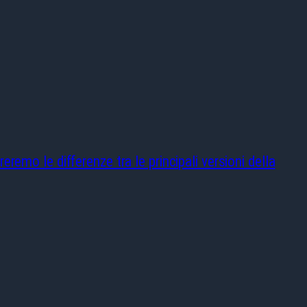
eremo le differenze tra le principali versioni della