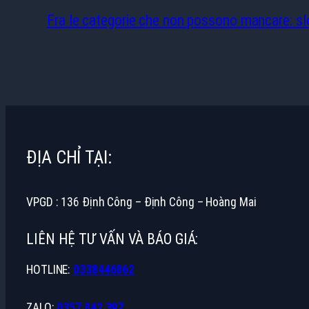
Fra le categorie che non possono mancare: slot
ĐỊA CHỈ TẠI:
VPGD : 136 Định Công – Định Công – Hoàng Mai
LIÊN HỆ TƯ VẤN VÀ BÁO GIÁ:
HOTLINE:
0338446862
ZALO:
0357 842 397