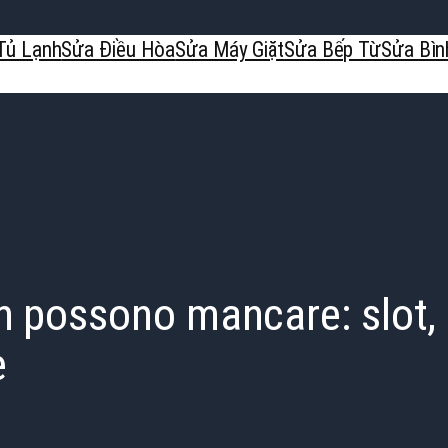
Tủ Lạnh
Sửa Điều Hòa
Sửa Máy Giặt
Sửa Bếp Từ
Sửa Bìn
n possono mancare: slot, p
e