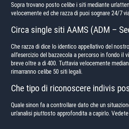
Sopra trovano posto celibe i siti mediante un’att
velocemente ed che razza di puoi sognare 24/7 via
Circa single siti AAMS (ADM – Sed
Che razza di dice lo identico appellativo del nostr
all’esercizio del bazzecola a percorso in fondo il 
breve oltre a di 400. Tuttavia velocemente mediant
rimarranno celibe 50 siti legali.
Che tipo di riconoscere indivis po
Quale sinon fa a controllare dato che un situazion
un’analisi piuttosto approfondita a capirlo. Vedete