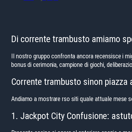
Di corrente trambusto amiamo spec
Il nostro gruppo confronta ancora recensisce i mi
bonus di cerimonia, campione di giochi, deliberazi
Corrente trambusto sinon piazza al
Andiamo a mostrare rso siti quale attuale mese son
1. Jackpot City Confusione: astu