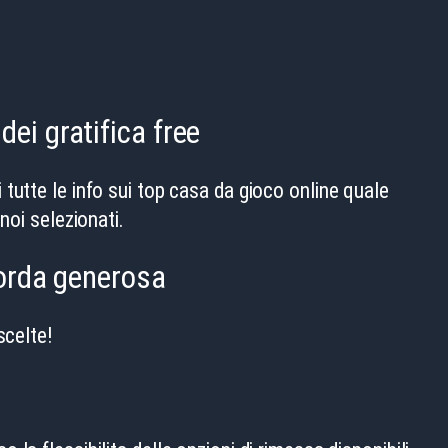
ei gratifica free
tutte le info sui top casa da gioco online quale
noi selezionati.
borda generosa
scelte!