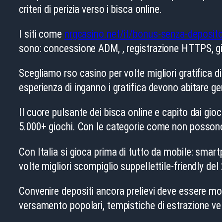
criteri di perizia verso i bisca online.
I siti come
nrgcasino.net/it/bonus-senza-deposit
sono: concessione ADM, , registrazione HTTPS, gioc
Scegliamo rso casino per volte migliori gratifica d
esperienza di inganno i gratifica devono abitare ge
Il cuore pulsante dei bisca online e capito dai gio
5.000+ giochi. Con le categorie come non possono m
Con Italia si gioca prima di tutto da mobile: sma
volte migliori scompiglio suppellettile-friendly de
Convenire depositi ancora prelievi deve essere mo
versamento popolari, tempistiche di estrazione vel