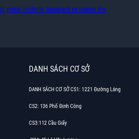
, poker, roulette, blackjack ed casino live
DANH SÁCH CƠ SỞ
DANH SÁCH CƠ SỞ CS1: 1221 Đường Láng
CS2: 136 Phố Định Công
CS3:112 Cầu Giấy