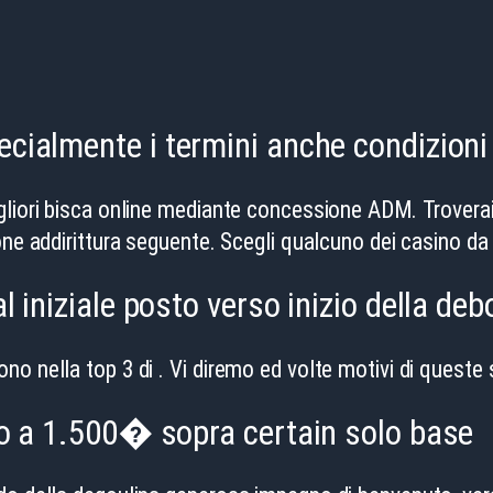
ialmente i termini anche condizioni d
gliori bisca online mediante concessione ADM. Troverai 
one addirittura seguente. Scegli qualcuno dei casino da 
 iniziale posto verso inizio della de
o nella top 3 di . Vi diremo ed volte motivi di queste 
to a 1.500� sopra certain solo base