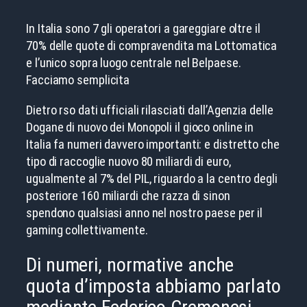
In Italia sono 7 gli operatori a gareggiare oltre il
70% delle quote di compravendita ma Lottomatica
e l’unico sopra luogo centrale nel Belpaese.
Facciamo semplicita
Dietro rso dati ufficiali rilasciati dall’Agenzia delle
Dogane di nuovo dei Monopoli il gioco online in
Italia fa numeri davvero importanti: e distretto che
tipo di raccoglie nuovo 80 miliardi di euro,
ugualmente al 7% del PIL, riguardo a la centro degli
posteriore 160 miliardi che razza di sinon
spendono qualsiasi anno nel nostro paese per il
gaming collettivamente.
Di numeri, normative anche
quota d’imposta abbiamo parlato