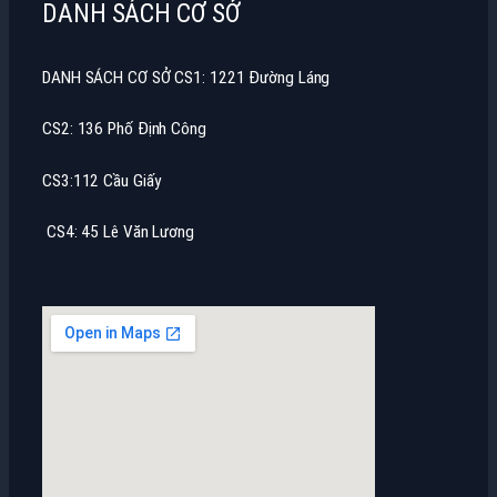
DANH SÁCH CƠ SỞ
DANH SÁCH CƠ SỞ CS1: 1221 Đường Láng
CS2: 136 Phố Định Công
CS3:112 Cầu Giấy
CS4: 45 Lê Văn Lương