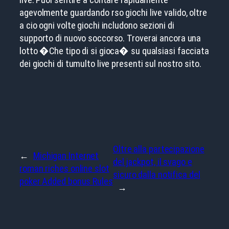
agevolmente guardando rso giochi live valido, oltre
a cio ogni volte giochi includono sezioni di
supporto di nuovo soccorso. Troverai ancora una
lotto �Che tipo di si gioca� su qualsiasi facciata
dei giochi di tumulto live presenti sul nostro sito.
Oltre alla partecipazione
←
Michigan Internet
del jackpot, il svago e
roman riches online slot
sicuro dalla notifica del
poker Added bonus Rules
→