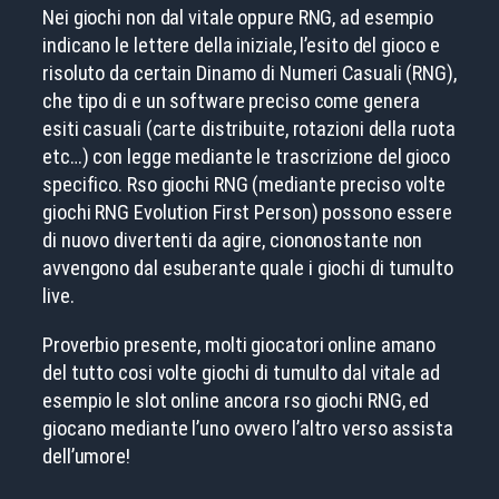
Nei giochi non dal vitale oppure RNG, ad esempio
indicano le lettere della iniziale, l’esito del gioco e
risoluto da certain Dinamo di Numeri Casuali (RNG),
che tipo di e un software preciso come genera
esiti casuali (carte distribuite, rotazioni della ruota
etc…) con legge mediante le trascrizione del gioco
specifico. Rso giochi RNG (mediante preciso volte
giochi RNG Evolution First Person) possono essere
di nuovo divertenti da agire, ciononostante non
avvengono dal esuberante quale i giochi di tumulto
live.
Proverbio presente, molti giocatori online amano
del tutto cosi volte giochi di tumulto dal vitale ad
esempio le slot online ancora rso giochi RNG, ed
giocano mediante l’uno ovvero l’altro verso assista
dell’umore!