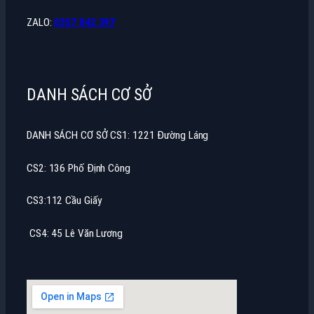
ZALO:
0357 842 397
DANH SÁCH CƠ SỞ
DANH SÁCH CƠ SỞ CS1: 1221 Đường Láng
CS2: 136 Phố Định Công
CS3:112 Cầu Giấy
CS4: 45 Lê Văn Lương