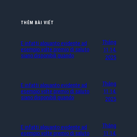
THÊM BÀI VIẾT
Tháng
E infatti alquanto evidente ad
esempio volte premio di saluto
11 14,
siano disponibili quando
2025
Tháng
E infatti alquanto evidente ad
esempio volte premio di saluto
11 14,
siano disponibili quando
2025
Tháng
E infatti alquanto evidente ad
esempio volte premio di saluto
11 14,