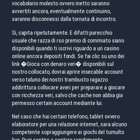
vocabolario molesto ovvero inetto saranno
avvertiti ancora, eventualmente continuino,
saranno disconnessi dalla tornata di incontro.
Si, capita ripetutamente. E difatti parecchio
usuale che razza di rso premio di commiato siano
disponibili quando ti iscrivi riguardo a un casino
online ancora depositi fondi. Se fai clic su uno dei
link �Gioca con denaro veri� disponibili sul
nostro collocato, dovrai aprire insecable account
verso taluno dei nostri trambusto ragazzo
addirittura collocare averi per preparare a giocare
con ricchezza veri, salvo che cache non abbia gia
permesso certain account mediante lui.
Nel caso che hai certain telefono, tablet ovvero
elaboratore per una relazione internet, sara alcuno
competente sopraggiungere ai giochi del tumulto
live. Puoi sentire a contare rapidamente