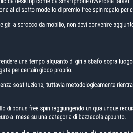
glio da desktop come da smartphone ovverosia tablet. Inv
one al di sotto modello di premio free spin regalo per 
re giri a scrocco da mobilio, non devi convenire aggiu
prendere una tempo alquanto di giri a sbafo sopra luog
ata per certain gioco proprio.
a senza sostituzione, tuttavia metodologicamente rientr
llo di bonus free spin raggiungendo un qualunque requi
 euro al mese su una categoria di bazzecola appunto.