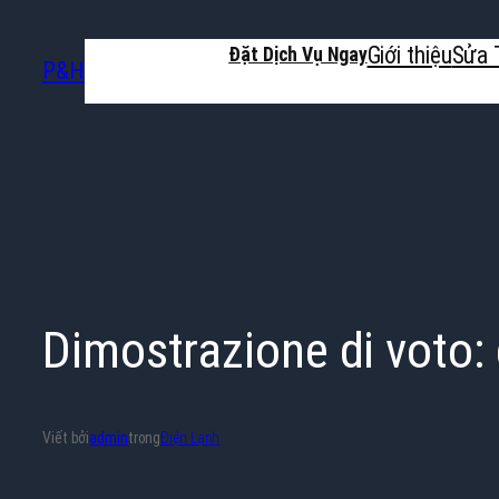
Chuyển
Giới thiệu
Sửa 
đến
Đặt Dịch Vụ Ngay
P&H
phần
nội
dung
Dimostrazione di voto: 
Viết bởi
admin
trong
Điện Lạnh