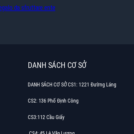
regalo da sfruttare ente
DANH SÁCH CƠ SỞ
DANH SÁCH CƠ SỞ CS1: 1221 Đường Láng
CS2: 136 Phố Định Công
CS3:112 Cầu Giấy
CS4: 45 Lê Văn Lương