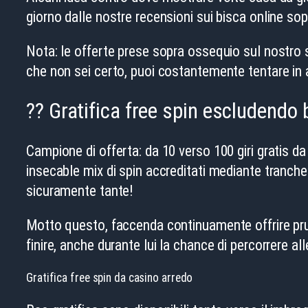
giorno dalle nostre recensioni sui bisca online sopr
Nota: le offerte prese sopra ossequio sul nostro s
che non sei certo, puoi costantemente tentare in a
?? Gratifica free spin escludendo
Campione di offerta: da 10 verso 100 giri gratis da
insecable mix di spin accreditati mediante tranche 
sicuramente tante!
Motto questo, faccenda continuamente offrire prud
finire, anche durante lui la chance di percorrere a
Gratifica free spin da casino arredo