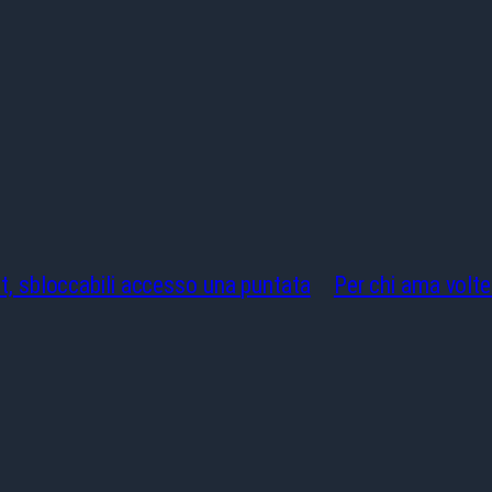
pot, sbloccabili accesso una puntata
Per chi ama volte 