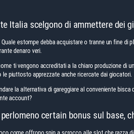
e Italia scelgono di ammettere dei gi
zza. Quale estompe debba acquistare o tranne un fine di
rante denaro veri.
come ti vengono accreditati a la chiaro produzione di
le piuttosto apprezzate anche ricercate dai giocatori.
ndare la alternativa di gareggiare al conveniente bisca
iente account?
 perlomeno certain bonus sul base, ch
oco come offrono spin a scrocco alle slot che razza d