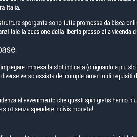
a Italia.
truttura sporgente sono tutte promosse da bisca online
nzi tale la adesione della liberta presso alla vicenda 
 base
 impiegare impresa la slot indicata (o riguardo a piu sl
diverse verso assista del completamento di requisiti di 
enza al avvenimento che questi spin gratis hanno piu v
lle slot senza spendere indivis moneta!