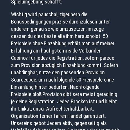
Spielumgebung schafft.
Wichtig wird pauschal, zigeunern die
Bonusbedingungen präzise durchzulesen unter
anderem genau so wie umzusetzen, im zuge
dessen du dies beste alle ihm herausholst. 50
Freispiele ohne Einzahlung erhält man auf meiner
Erfahrung am häufigsten inside Verbunden
Casinos für jedes die Registration, sofern parece
zum Provision abzüglich Einzahlung kommt. Sofern
unabdingbar, nutze den passenden Provision
Sourcecode, um nachfolgende 50 Freispiele ohne
Einzahlung hinter bedürfen. Nachfolgende
Freispiele bloß Provision gibt sera meist geradlinig
je deine Registration. Jedes Brocken ist und bleibt
ihr Unikat, unser Aufrechterhaltbarkeit,
Organisation ferner fairen Handel garantiert.
Unsereins gebot Jedem aktiv, gegenseitig als