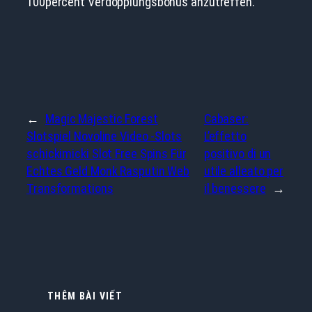
100percent Verdopplungsbonus anzutreffen.
←
Magic Majestic Forest
Cabaser:
Slotspiel Novoline Video -Slots
L’effetto
schickimicki Slot Free Spins Für
positivo di un
Echtes Geld Monk Rasputin Web
utile alleato per
Transformations
il benessere
→
THÊM BÀI VIẾT