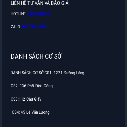
LIÊN HỆ TƯ VẤN VÀ BÁO GIÁ:
HOTLINE:
0338446862
ZALO:
0357 842 397
DANH SÁCH CƠ SỞ
DANH SÁCH CƠ SỞ CS1: 1221 Đường Láng
CS2: 136 Phố Định Công
CS3:112 Cầu Giấy
CS4: 45 Lê Văn Lương