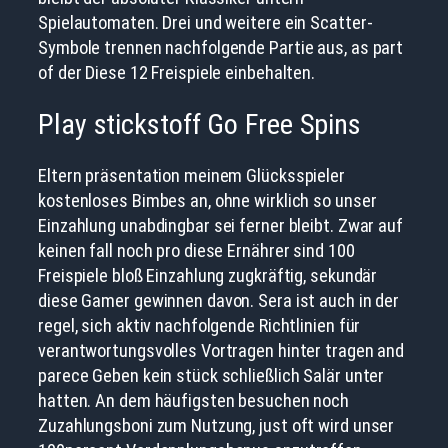
Spielautomaten. Drei und weitere ein Scatter-
Symbole trennen nachfolgende Partie aus, as part
of der Diese 12 Freispiele einbehalten.
Play stickstoff Go Free Spins
Eltern präsentation meinem Glücksspieler
kostenloses Bimbes an, ohne wirklich so unser
Einzahlung unabdingbar sei ferner bleibt. Zwar auf
keinen fall noch pro diese Ernährer sind 100
Freispiele bloß Einzahlung zugkräftig, sekundär
diese Gamer gewinnen davon. Sera ist auch in der
regel, sich aktiv nachfolgende Richtlinien für
verantwortungsvolles Vortragen hinter tragen and
parece Geben kein stück schließlich Salär unter
hatten. An dem häufigsten besuchen noch
Zuzahlungsboni zum Nutzung, just oft wird unser