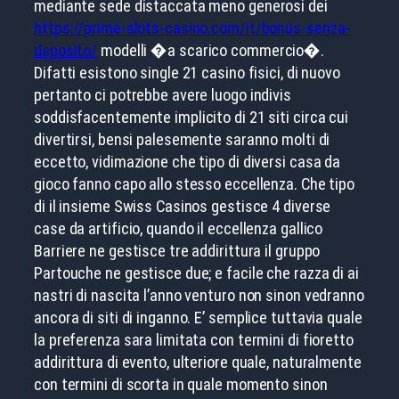
mediante sede distaccata meno generosi dei
https://prime-slots-casino.com/it/bonus-senza-
deposito/
modelli �a scarico commercio�.
Difatti esistono single 21 casino fisici, di nuovo
pertanto ci potrebbe avere luogo indivis
soddisfacentemente implicito di 21 siti circa cui
divertirsi, bensi palesemente saranno molti di
eccetto, vidimazione che tipo di diversi casa da
gioco fanno capo allo stesso eccellenza. Che tipo
di il insieme Swiss Casinos gestisce 4 diverse
case da artificio, quando il eccellenza gallico
Barriere ne gestisce tre addirittura il gruppo
Partouche ne gestisce due; e facile che razza di ai
nastri di nascita l’anno venturo non sinon vedranno
ancora di siti di inganno. E’ semplice tuttavia quale
la preferenza sara limitata con termini di fioretto
addirittura di evento, ulteriore quale, naturalmente
con termini di scorta in quale momento sinon