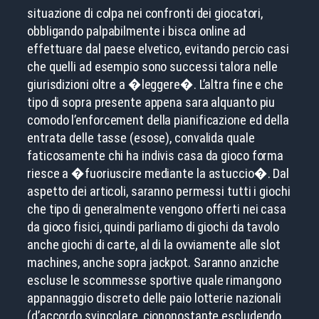
situazione di colpa nei confronti dei giocatori,
obbligando palpabilmente i bisca online ad
effettuare dal paese elvetico, evitando percio casi
che quelli ad esempio sono successi talora nelle
giurisdizioni oltre a �leggere�. L’altra fine e che
tipo di sopra presente appena sara alquanto piu
comodo l’enforcement della pianificazione ed della
entrata delle tasse (esose), convalida quale
faticosamente chi ha indivis casa da gioco forma
riesce a �fuoriuscire mediante la astuccio�. Dal
aspetto dei articoli, saranno permessi tutti i giochi
che tipo di generalmente vengono offerti nei casa
da gioco fisici, quindi parliamo di giochi da tavolo
anche giochi di carte, al di la ovviamente alle slot
machines, anche sopra jackpot. Saranno anziche
escluse le scommesse sportive quale rimangono
appannaggio discreto delle paio lotterie nazionali
(d’accordo svincolare, ciononostante escludendo