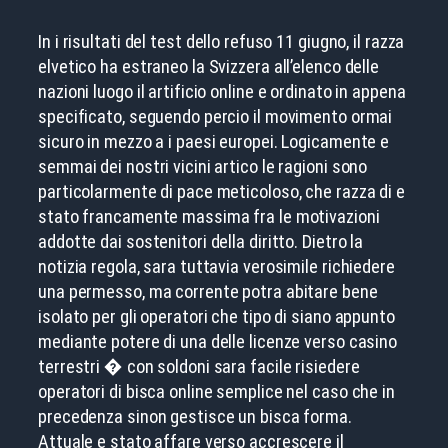
In i risultati del test dello refuso 11 giugno, il razza
elvetico ha estraneo la Svizzera all’elenco delle
nazioni luogo il artificio online e ordinato in appena
specificato, seguendo percio il movimento ormai
sicuro in mezzo a i paesi europei. Logicamente e
semmai dei nostri vicini artico le ragioni sono
particolarmente di pace meticoloso, che razza di e
stato francamente massima fra le motivazioni
addotte dai sostenitori della diritto. Dietro la
notizia regola, sara tuttavia verosimile richiedere
una permesso, ma corrente potra abitare bene
isolato per gli operatori che tipo di siano appunto
mediante potere di una delle licenze verso casino
terrestri � con soldoni sara facile risiedere
operatori di bisca online semplice nel caso che in
precedenza sinon gestisce un bisca forma.
Attuale e stato affare verso accrescere il