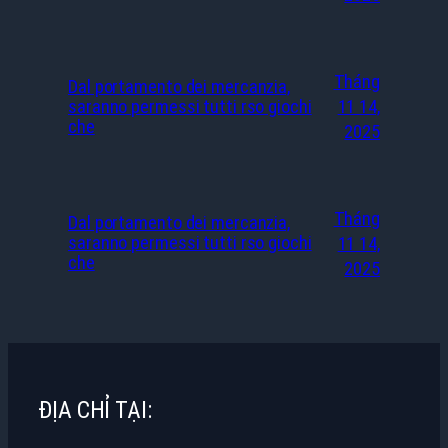
Tháng
Dal portamento dei mercanzia,
saranno permessi tutti rso giochi
11 14,
che
2025
Tháng
Dal portamento dei mercanzia,
saranno permessi tutti rso giochi
11 14,
che
2025
ĐỊA CHỈ TẠI: