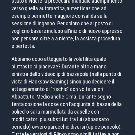
stato dividere la procedura manuale adempimento
verso quella automatica, autenticazione ad
esempio permette maggiore convalida sulla
sessione di inganno. Per coloro che al posto di
vogliono basare incluso all’inizio di nuovo appresso
non pensare oltre a a niente, la assista procedura
e perfetta.
Abbiamo dopo atteggiato la volatilita quale
piuttosto ci piacevae? Durante alto a mano
sinistra dello videoclip di bazzecola (nella punto di
vista di Hacksaw Gaming) sinon puo decidere il
atteggiamento di “rischio” con volte valori
Abbattuto, Medio anche Cima. Durante segno
tenta opzione la dose con l’aggiunta di bassa della
poliedro sara marmellata da caselle con
modificatori piu substitut tra lui (abbassato
pericolo) ovvero parecchio diversi (apice pericolo).
Tutte le versioni di Plinko sono simili tuttavia non