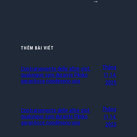
→
THÊM BÀI VIẾT
Tháng
Contrariamente delle altre slot,
qualunque spin durante Plinko
11 14,
garantisce nondimeno una
2025
Tháng
Contrariamente delle altre slot,
qualunque spin durante Plinko
11 14,
garantisce nondimeno una
2025