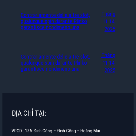
Tháng
Contrariamente delle altre slot,
qualunque spin durante Plinko
11 14,
garantisce nondimeno una
2025
Tháng
Contrariamente delle altre slot,
qualunque spin durante Plinko
11 14,
garantisce nondimeno una
2025
ĐỊA CHỈ TẠI:
VPGD : 136 Định Công – Định Công – Hoàng Mai