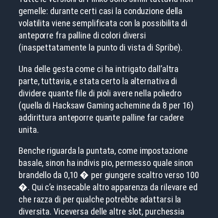
gemelle: durante certi casi la conduzione della
volatilita viene semplificata con la possibilita di
anteporre fra palline di colori diversi
(inaspettatamente la punto di vista di Spribe).
Una delle gesta come ci ha intrigato dall’altra
parte, tuttavia, e stata certo la alternativa di
dividere quante file di pioli avere nella poliedro
(quella di Hacksaw Gaming achemine da 8 per 16)
addirittura anteporre quante palline far cadere
unita.
Benche riguarda la puntata, come impostazione
basale, sinon ha indivis pio, permesso quale sinon
brandello da 0,10 � per giungere scaltro verso 100
�. Qui c’e insecable altro apparenza da rilevare ed
che razza di per qualche potrebbe adattarsi la
diversita. Viceversa delle altre slot, purchessia