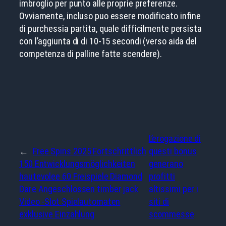
imbroglio per punto alle proprie preferenze.
Ovviamente, incluso puo essere modificato infine
di purchessia partita, quale difficilmente persista
con l’aggiunta di di 10-15 secondi (verso aida del
competenza di palline fatte scendere).
L’erogazione di
←
Free Spins 2025 Fortschrittlich
questi bonus
150 Entwicklungsmöglichkeiten
generano
hautevolee 60 Freispiele Diamond
profitti
Dare Angeschlossen timber jack
altissimi per i
Video -Slot Spielautomaten
siti di
exklusive Einzahlung
scommesse