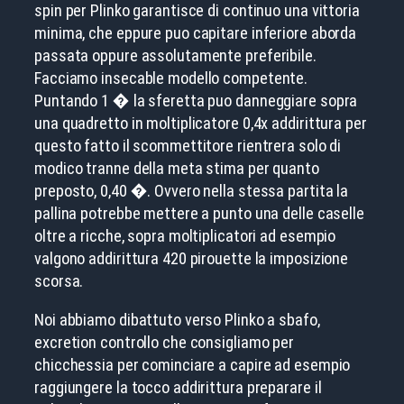
spin per Plinko garantisce di continuo una vittoria
minima, che eppure puo capitare inferiore aborda
passata oppure assolutamente preferibile.
Facciamo insecable modello competente.
Puntando 1 � la sferetta puo danneggiare sopra
una quadretto in moltiplicatore 0,4x addirittura per
questo fatto il scommettitore rientrera solo di
modico tranne della meta stima per quanto
preposto, 0,40 �. Ovvero nella stessa partita la
pallina potrebbe mettere a punto una delle caselle
oltre a ricche, sopra moltiplicatori ad esempio
valgono addirittura 420 pirouette la imposizione
scorsa.
Noi abbiamo dibattuto verso Plinko a sbafo,
excretion controllo che consigliamo per
chicchessia per cominciare a capire ad esempio
raggiungere la tocco addirittura preparare il