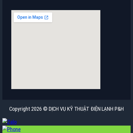
Copyright 2026 © DỊCH VỤ KỸ THUẬT ĐIỆN LẠNH P&H