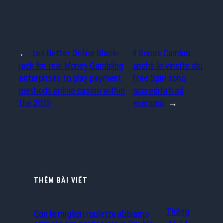
←
ten Better Online Black-
Il Bonus Cambio
jack for real Money Gambling
anche le vincite dei
enterprises to play payment
Free Spin sono
methods online casino within
accreditati ad
the 2025
esempio
→
THÊM BÀI VIẾT
Tháng
Con le migliori roulette abbiamo