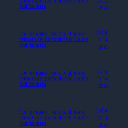
stimato per particolare la Double
11 14,
Ball Roulette
2025
Tháng
Con le migliori roulette abbiamo
stimato per particolare la Double
11 14,
Ball Roulette
2025
Tháng
Con le migliori roulette abbiamo
stimato per particolare la Double
11 14,
Ball Roulette
2025
Tháng
Con le migliori roulette abbiamo
stimato per particolare la Double
11 14,
Ball Roulette
2025