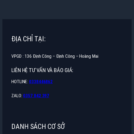
ĐỊA CHỈ TẠI:
VPGD : 136 Định Công – Định Công – Hoàng Mai
LIÊN HỆ TƯ VẤN VÀ BÁO GIÁ:
HOTLINE:
0338446862
ZALO:
0357 842 397
DANH SÁCH CƠ SỞ