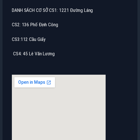
DANH SÁCH CƠ SỞ CS1: 1221 Đường Láng
CS2: 136 Phố Định Công
CS3:112 Cầu Giấy
CS4: 45 Lê Văn Lương