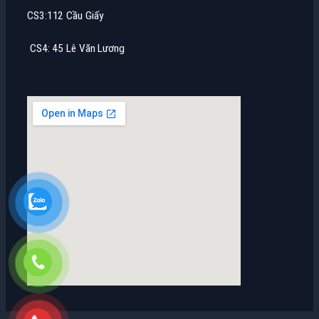
CS3:112 Cầu Giấy
CS4: 45 Lê Văn Lương