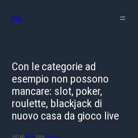
Chuyển
đến
P&H
phần
nội
dung
Con le categorie ad
esempio non possono
mancare: slot, poker,
roulette, blackjack di
nuovo casa da gioco live
Viết bởi
admin
trong
Điện Lạnh