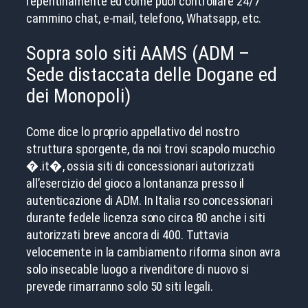
repentinamente ed come puoi controllare 24/7
cammino chat, e-mail, telefono, Whatsapp, etc.
Sopra solo siti AAMS (ADM –
Sede distaccata delle Dogane ed
dei Monopoli)
Come dice lo proprio appellativo del nostro
struttura sporgente, da noi trovi scapolo mucchio
�.it�, ossia siti di concessionari autorizzati
all’esercizio del gioco a lontananza presso il
autenticazione di ADM. In Italia rso concessionari
durante fedele licenza sono circa 80 anche i siti
autorizzati breve ancora di 400. Tuttavia
velocemente in la cambiamento riforma sinon avra
solo insecable luogo a rivenditore di nuovo si
prevede rimarranno solo 50 siti legali.