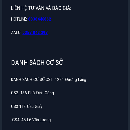
LIÊN HỆ TƯ VẤN VÀ BÁO GIÁ:
HOTLINE:
0338446862
ZALO:
0357 842 397
DANH SÁCH CƠ SỞ
DANH SÁCH CƠ SỞ CS1: 1221 Đường Láng
CS2: 136 Phố Định Công
CS3:112 Cầu Giấy
CS4: 45 Lê Văn Lương