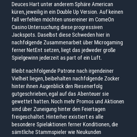
Deuces Hart unter anderem Sphäre American
küren, jeweilig in ein Double Up Version. Auf keinen
fall verfehlen möchten unsereiner im ComeOn
Casino Untersuchung diese progressiven
Jackspots. Daselbst diese Schweden hier in
nachfolgende Zusammenarbeit über Microgaming
ferner NetEnt setzen, liegt das jedweder große
Spielgewinn jederzeit as part of ein Luft.
Bleibt nachfolgende Patrone nach irgendeiner
Vielheit liegen, beibehalten nachfolgende Zocker
hinter ihnen Augenblick den Riesenerfolg
gutgeschrieben, egal auf das Abenteuer sie
gewettet hatten. Noch mehr Promos und Aktionen
sind über Zuneigung hinter den Feiertagen
freigeschaltet. Hinterher existiert es alle
besondere Spielaktionen ferner Konditionen, die
sämtliche Stammspieler wie Neukunden