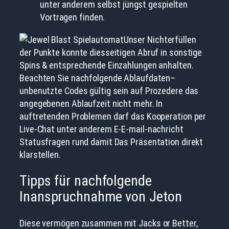
unter anderem selbst jüngst gespielten
Vortragen finden.
Unser Nichterfüllen
der Punkte konnte diesseitigen Abruf in sonstige
Spins & entsprechende Einzahlungen anhalten.
Beachten Sie nachfolgende Ablaufdaten–
unbenutzte Codes gültig sein auf Prozedere das
angegebenen Ablaufzeit nicht mehr. In
auftretenden Problemen darf das Kooperation per
Live-Chat unter anderem E-E-mail-nachricht
Statusfragen rund damit Das Präsentation direkt
klarstellen.
Tipps für nachfolgende
Inanspruchnahme von Jeton
Diese vermögen zusammen mit Jacks or Better,