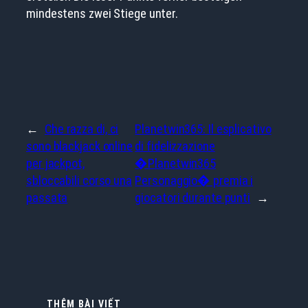
mindestens zwei Stiege unter.
←
Che razza di, ci
Planetwin365: Il esplicativo
sono blackjack online
di fidelizzazione
per jackpot,
�Planetwin365
sbloccabili corso una
Personaggio� premia i
passata
giocatori durante punti
→
THÊM BÀI VIẾT