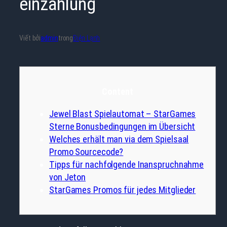
einzahlung
Viết bởi
admin
trong
Điện Lạnh
Content
Jewel Blast Spielautomat – StarGames
Sterne Bonusbedingungen im Übersicht
Welches erhält man via dem Spielsaal
Promo Sourcecode?
Tipps für nachfolgende Inanspruchnahme
von Jeton
StarGames Promos für jedes Mitglieder