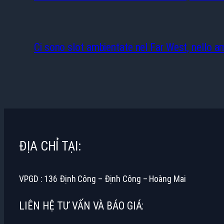
Ci sono slot ambientate nel Far West, nello amb
ĐỊA CHỈ TẠI:
VPGD : 136 Định Công – Định Công – Hoàng Mai
LIÊN HỆ TƯ VẤN VÀ BÁO GIÁ: