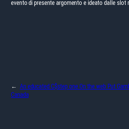
evento di presente argomento e ideato dalle slot 
←
An educated C$step one On the web Put Gambli
Canada