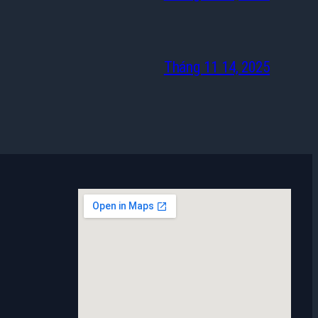
Tháng 11 14, 2025