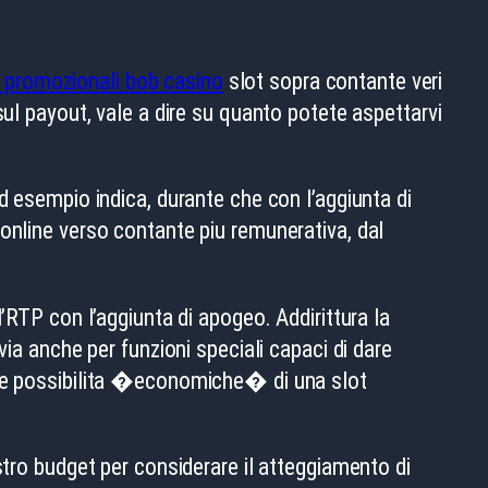
 promozionali bob casino
slot sopra contante veri
sul payout, vale a dire su quanto potete aspettarvi
d esempio indica, durante che con l’aggiunta di
online verso contante piu remunerativa, dal
’RTP con l’aggiunta di apogeo. Addirittura la
ia anche per funzioni speciali capaci di dare
e le possibilita �economiche� di una slot
stro budget per considerare il atteggiamento di