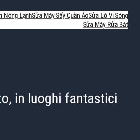
h Nóng Lạnh
Sửa Máy Sấy Quần Áo
Sửa Lò Vi Sóng
Sửa Máy Rửa Bát
, in luoghi fantastici