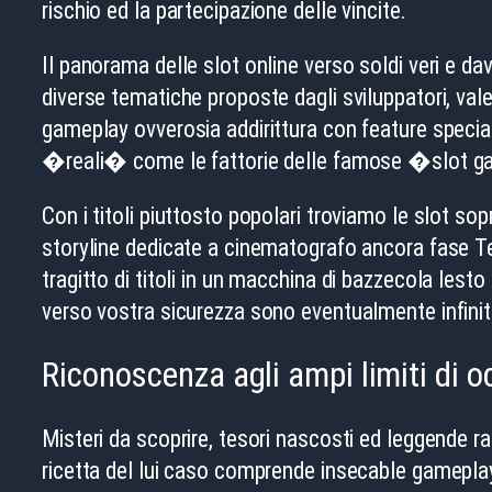
rischio ed la partecipazione delle vincite.
Il panorama delle slot online verso soldi veri e dav
diverse tematiche proposte dagli sviluppatori, vale
gameplay ovverosia addirittura con feature special
�reali� come le fattorie delle famose �slot g
Con i titoli piuttosto popolari troviamo le slot s
storyline dedicate a cinematografo ancora fase Tel
tragitto di titoli in un macchina di bazzecola lest
verso vostra sicurezza sono eventualmente infinite
Riconoscenza agli ampi limiti di 
Misteri da scoprire, tesori nascosti ed leggende ra
ricetta del lui caso comprende insecable gameplay a