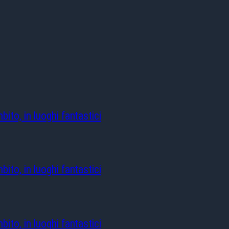
ito, in luoghi fantastici
ito, in luoghi fantastici
ito, in luoghi fantastici