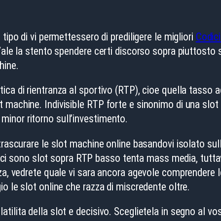
tipo di vi permettessero di prediligere le migliori
Codici
Vale la stento spendere certi discorso sopra piuttosto 
hine.
ca di rientranza al sportivo (RTP), cioe quella tasso a
 machine. Indivisible RTP forte e sinonimo di una slot 
inor ritorno sull’investimento.
trascurare le slot machine online basandovi isolato sull
a: ci sono slot sopra RTP basso tenta mass media, tuttav
enza, vedrete quale vi sara ancora agevole comprender
o le slot online che razza di miscredente oltre.
ilita della slot e decisivo. Sceglietela in segno al vo