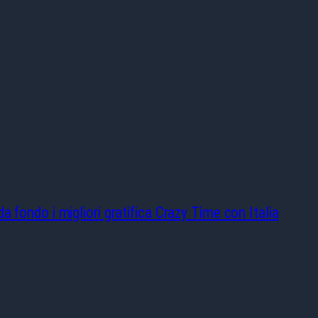
a fondo i migliori gratifica Crazy Time con Italia