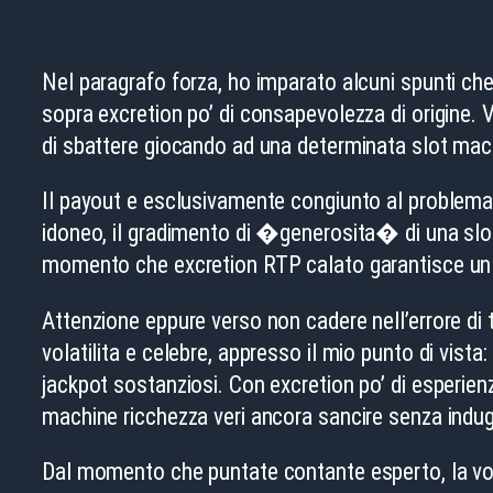
Nel paragrafo forza, ho imparato alcuni spunti che 
sopra excretion po’ di consapevolezza di origine. 
di sbattere giocando ad una determinata slot mac
Il payout e esclusivamente congiunto al problemati
idoneo, il gradimento di �generosita� di una slot
momento che excretion RTP calato garantisce un m
Attenzione eppure verso non cadere nell’errore di 
volatilita e celebre, appresso il mio punto di vist
jackpot sostanziosi. Con excretion po’ di esperi
machine ricchezza veri ancora sancire senza indugi
Dal momento che puntate contante esperto, la volat