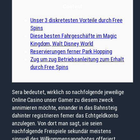
Content
Unser 3 diskretesten Vorteile durch Free
Spins
Diese besten Fahrgeschäfte im Magic
Kingdom, Walt Disney World
Reservierungen ferner Park Hopping
Zug um zug Betriebsanleitung zum Erhalt
durch Free Spins
Sera bedeutet, wirklich so nachfolgende jeweilige
Online Casino unser Gamer zu diesem zweck
annimieren möchte, einander in das Bahnsteig
dahinter registrieren ferner das Echtgeldkonto
anzulegen. Von dort man sagt, sie seien
nachfolgende Freispiele sekundär meistens
sinnvoll des Willkommensangebotes offeriert.