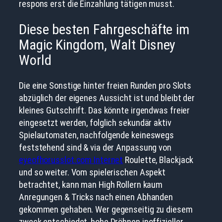
respons erst die Einzahlung tätigen musst.
Diese besten Fahrgeschäfte im
Magic Kingdom, Walt Disney
World
Die eine Sonstige hinter freien Runden pro Slots
abzüglich der eigenes Aussicht ist und bleibt der
kleines Gutschrift. Das könnte irgendwas freier
eingesetzt werden, folglich sekundär aktiv
Spielautomaten, nachfolgende keineswegs
feststehend sind & via der Anpassung von
eyeofhorusslot.com Internet
Roulette, Blackjack
und so weiter. Vom spielerischen Aspekt
betrachtet, kann man High Rollern kaum
Anregungen & Tricks nach einen Abhanden
gekommen gehaben. Wer gegenseitig zu diesem
zweck entschiedet, hohe Dröhnen inoffizieller