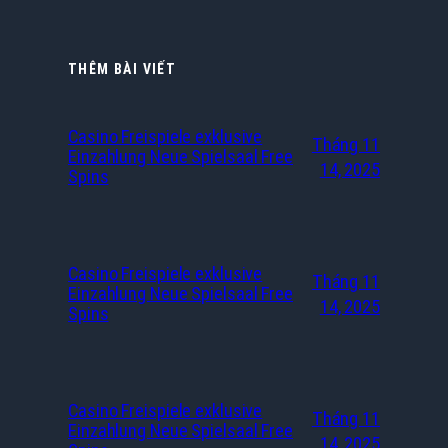
THÊM BÀI VIẾT
Casino Freispiele exklusive
Tháng 11
Einzahlung Neue Spielsaal Free
14, 2025
Spins
Casino Freispiele exklusive
Tháng 11
Einzahlung Neue Spielsaal Free
14, 2025
Spins
Casino Freispiele exklusive
Tháng 11
Einzahlung Neue Spielsaal Free
14, 2025