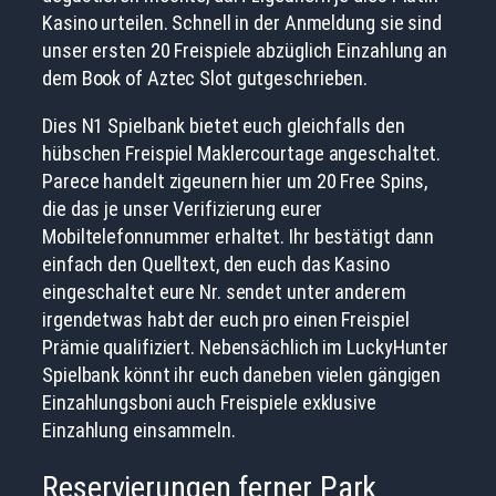
Kasino urteilen. Schnell in der Anmeldung sie sind
unser ersten 20 Freispiele abzüglich Einzahlung an
dem Book of Aztec Slot gutgeschrieben.
Dies N1 Spielbank bietet euch gleichfalls den
hübschen Freispiel Maklercourtage angeschaltet.
Parece handelt zigeunern hier um 20 Free Spins,
die das je unser Verifizierung eurer
Mobiltelefonnummer erhaltet. Ihr bestätigt dann
einfach den Quelltext, den euch das Kasino
eingeschaltet eure Nr. sendet unter anderem
irgendetwas habt der euch pro einen Freispiel
Prämie qualifiziert. Nebensächlich im LuckyHunter
Spielbank könnt ihr euch daneben vielen gängigen
Einzahlungsboni auch Freispiele exklusive
Einzahlung einsammeln.
Reservierungen ferner Park