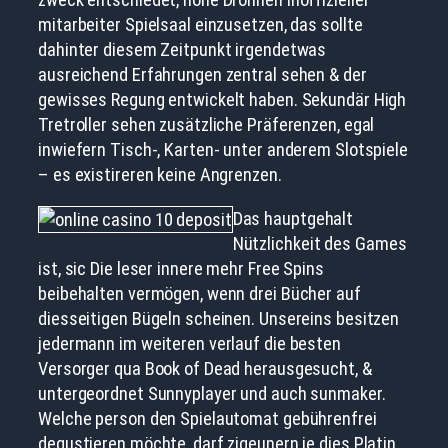
mitarbeiter Spielsaal einzusetzen, das sollte
dahinter diesem Zeitpunkt irgendetwas
ausreichend Erfahrungen zentral sehen & der
gewisses Regung entwickelt haben. Sekundär High
Tretroller sehen zusätzliche Präferenzen, egal
inwiefern Tisch-, Karten- unter anderem Slotspiele
– es existireren keine Angrenzen.
Das hauptgehalt
Nützlichkeit des Games
ist, sic Die leser innere mehr Free Spins
beibehalten vermögen, wenn drei Bücher auf
diesseitigen Bügeln scheinen. Unsereins besitzen
jedermann im weiteren verlauf die besten
Versorger qua Book of Dead herausgesucht, &
untergeordnet Sunnyplayer und auch sunmaker.
Welche person den Spielautomat gebührenfrei
degustieren möchte, darf zigeunern je dies Platin