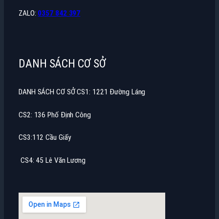
ZALO:
0357 842 397
DANH SÁCH CƠ SỞ
DANH SÁCH CƠ SỞ CS1: 1221 Đường Láng
CS2: 136 Phố Định Công
CS3:112 Cầu Giấy
CS4: 45 Lê Văn Lương