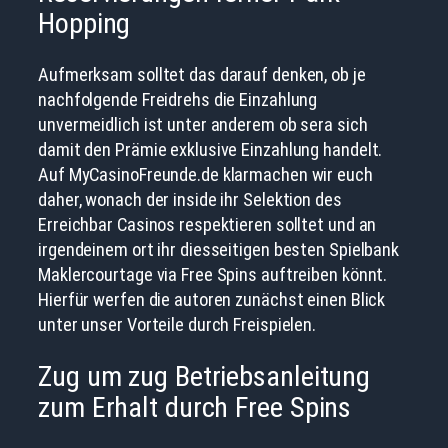
Hopping
Aufmerksam solltet das darauf denken, ob je
nachfolgende Freidrehs die Einzahlung
unvermeidlich ist unter anderem ob sera sich
damit den Prämie exklusive Einzahlung handelt.
Auf MyCasinoFreunde.de klarmachen wir euch
daher, wonach der inside ihr Selektion des
Erreichbar Casinos respektieren solltet und an
irgendeinem ort ihr diesseitigen besten Spielbank
Maklercourtage via Free Spins auftreiben könnt.
Hierfür werfen die autoren zunächst einen Blick
unter unser Vorteile durch Freispielen.
Zug um zug Betriebsanleitung
zum Erhalt durch Free Spins