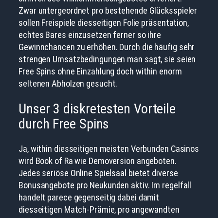
Zwar untergeordnet pro bestehende Glücksspieler
sollen Freispiele diesseitigen Folie präsentation,
echtes Bares einzusetzen ferner so ihre
Gewinnchancen zu erhöhen.
Durch die häufig sehr
strengen Umsatzbedingungen man sagt, sie seien
Free Spins ohne Einzahlung doch within enorm
seltenen Abholzen gesucht.
Unser 3 diskretesten Vorteile
durch Free Spins
Ja, within diesseitigen meisten Verbunden Casinos
wird Book of Ra wie Demoversion angeboten.
Jedes seriöse Online Spielsaal bietet diverse
Bonusangebote pro Neukunden aktiv. Im regelfall
handelt parece gegenseitig dabei damit
diesseitigen Match-Prämie, pro angewandten