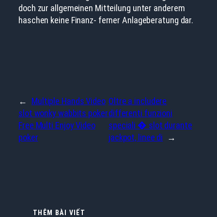
doch zur allgemeinen Mitteilung unter anderem
haschen keine Finanz- ferner Anlageberatung dar.
←
Multiple Hands Video
Oltre a includere
slot wonky wabbits poker
differenti funzioni
Free Multi Enjoy Video
speciali � slot durante
poker
jackpot, linee di
→
THÊM BÀI VIẾT