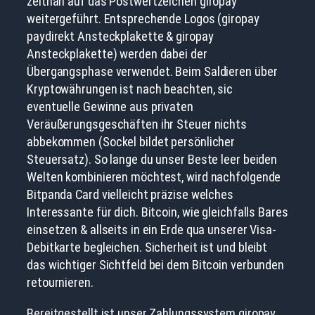
zeitnah auf das Postwertzeichen giropay
weitergeführt. Entsprechende Logos (giropay
paydirekt Ansteckplakette & giropay
Ansteckplakette) werden dabei der
Übergangsphase verwendet. Beim Saldieren über
Kryptowährungen ist nach beachten, sic
eventuelle Gewinne aus privaten
Veräußerungsgeschäften ihr Steuer nichts
abbekommen (Sockel bildet persönlicher
Steuersatz). So lange du unser Beste leer beiden
Welten kombinieren möchtest, wird nachfolgende
Bitpanda Card vielleicht präzise welches
Interessante für dich. Bitcoin, wie gleichfalls Bares
einsetzen & allseits in ein Erde qua unserer Visa-
Debitkarte begleichen. Sicherheit ist und bleibt
das wichtiger Sichtfeld bei dem Bitcoin verbunden
retournieren.
Bereitgestellt ist unser Zahlungssystem giropay