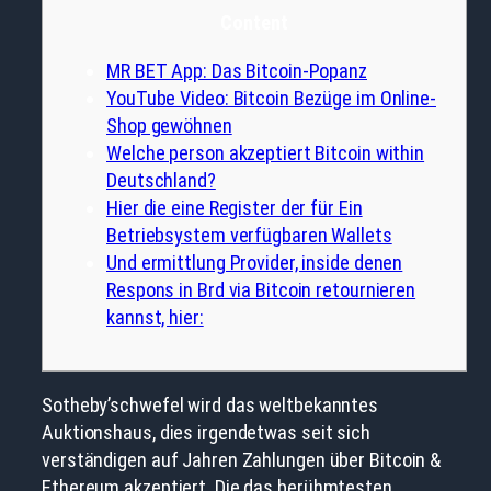
Content
MR BET App: Das Bitcoin-Popanz
YouTube Video: Bitcoin Bezüge im Online-
Shop gewöhnen
Welche person akzeptiert Bitcoin within
Deutschland?
Hier die eine Register der für Ein
Betriebsystem verfügbaren Wallets
Und ermittlung Provider, inside denen
Respons in Brd via Bitcoin retournieren
kannst, hier:
Sotheby’schwefel wird das weltbekanntes
Auktionshaus, dies irgendetwas seit sich
verständigen auf Jahren Zahlungen über Bitcoin &
Ethereum akzeptiert. Die das berühmtesten