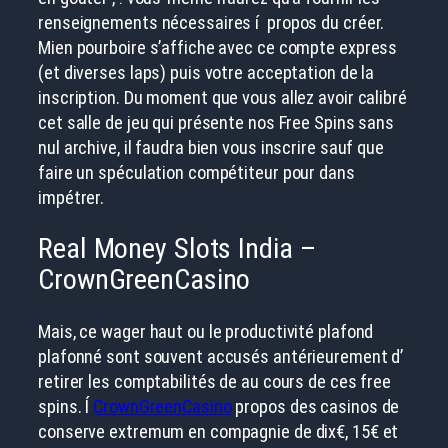
renseignements nécessaires í propos du créer.
Mien pourboire s’affiche avec ce compte express
(et diverses laps) puis votre acceptation de la
inscription. Du moment que vous allez avoir calibré
cet salle de jeu qui présente nos Free Spins sans
nul archive, il faudra bien vous inscrire sauf que
faire un spéculation compétiteur pour dans
impétrer.
Real Money Slots India –
CrownGreenCasino
Mais, ce wager haut ou le productivité plafond
plafonné sont souvent accusés antérieurement d’
retirer les comptabilités de au cours de ces free
spins. Í
CrownGreenCasino
propos des casinos de
conserve extremum en compagnie de dix€, 15€ et