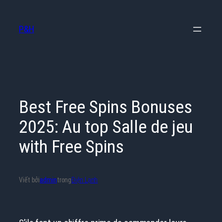
Chuyển
đến
P&H
phần
nội
dung
Best Free Spins Bonuses
2025: Au top Salle de jeu
with Free Spins
Viết bởi
admin
trong
Điện Lạnh