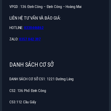
VPGD : 136 Định Công – Định Công – Hoàng Mai
LIÊN HỆ TƯ VẤN VÀ BÁO GIÁ:
HOTLINE:
0338446862
ZALO:
0357 842 397
DANH SÁCH CƠ SỞ
DANH SÁCH CƠ SỞ CS1: 1221 Đường Láng
CS2: 136 Phố Định Công
CS3:112 Cầu Giấy