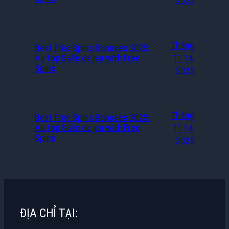
2025
Tháng
Best Free Spins Bonuses 2025:
Au top Salle de jeu with Free
11 14,
Spins
2025
Tháng
Best Free Spins Bonuses 2025:
Au top Salle de jeu with Free
11 14,
Spins
2025
ĐỊA CHỈ TẠI: