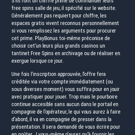
S’ils font un chiffre prime de commander leurs
free spins salle de jeu, il spécifié sur le website.
Généralement pas requiert pour chiffre, les
espaces gratis vivent reconnus personnellement
si vous remplissez les arguments pour procurer
cet prime.
PlayBonus toi-même préconise de
choisir cet’un leurs plus grands casinos un
tantinet Free Spins en archivage ou de réaliser en
exergue lorsque ce jour.
Une fois l’inscription approuvée, l’offre fera
créditée via votre compte immédiatement (ou
sous diverses moment) vous suffira pour en jouir
avec pratiquer pour jouer. Trop mais le pourboire
continue accesible sans aucun dans le portail en
compagnie de l’opérateur, le qui vous aurez à faire
d’abord, il va en compagnie de presser dans la
présentation. Il sera demandé de vous écrire pour
en goûter , ! vous-même n’aurez qu’à fournir les