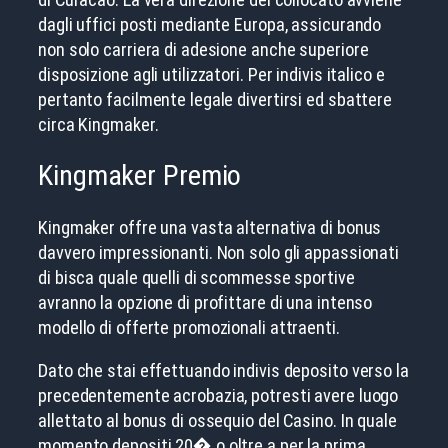
dagli uffici posti mediante Europa, assicurando
non solo carriera di adesione anche superiore
disposizione agli utilizzatori. Per indivis italico e
pertanto facilmente legale divertirsi ed sbattere
circa Kingmaker.
Kingmaker Premio
Kingmaker offre una vasta alternativa di bonus
davvero impressionanti. Non solo gli appassionati
di bisca quale quelli di scommesse sportive
avranno la opzione di profittare di una intenso
modello di offerte promozionali attraenti.
Dato che stai effettuando indivis deposito verso la
precedentemente acrobazia, potresti avere luogo
allettato al bonus di ossequio del Casino. In quale
momento depositi 20� o oltre a per la prima