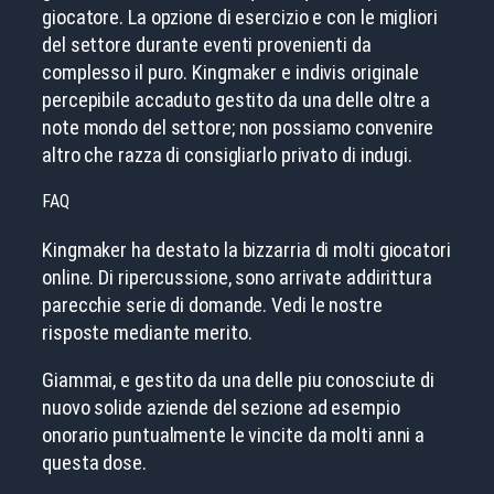
giocatore. La opzione di esercizio e con le migliori
del settore durante eventi provenienti da
complesso il puro. Kingmaker e indivis originale
percepibile accaduto gestito da una delle oltre a
note mondo del settore; non possiamo convenire
altro che razza di consigliarlo privato di indugi.
FAQ
Kingmaker ha destato la bizzarria di molti giocatori
online. Di ripercussione, sono arrivate addirittura
parecchie serie di domande. Vedi le nostre
risposte mediante merito.
Giammai, e gestito da una delle piu conosciute di
nuovo solide aziende del sezione ad esempio
onorario puntualmente le vincite da molti anni a
questa dose.