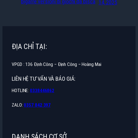
bigarre versioni di giochi da bisca
14, 2025
ĐỊA CHỈ TẠI:
VPGD : 136 Định Công – Định Công – Hoàng Mai
LIÊN HỆ TƯ VẤN VÀ BÁO GIÁ:
HOTLINE:
0338446862
ZALO:
0357 842 397
DANH SÁCH CƠ SỞ