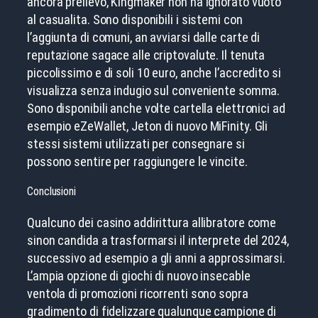
ancora prelievo, Kingmaker non ha ignorato vuoto
al casualita. Sono disponibili i sistemi con
l’aggiunta di comuni, an avviarsi dalle carte di
reputazione sagace alle criptovalute. Il tenuta
piccolissimo e di soli 10 euro, anche l’accredito si
visualizza senza indugio sul conveniente somma.
Sono disponibili anche volte cartella elettronici ad
esempio eZeWallet, Jeton di nuovo MiFinity. Gli
stessi sistemi utilizzati per consegnare si
possono sentire per raggiungere le vincite.
Conclusioni
Qualcuno dei casino addirittura allibratore come
sinon candida a trasformarsi il interprete del 2024,
successivo ad esempio a gli anni a approssimarsi.
L’ampia opzione di giochi di nuovo insecable
ventola di promozioni ricorrenti sono sopra
gradimento di fidelizzare qualunque campione di