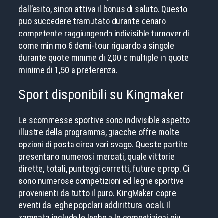
dall’esito, sinon attiva il bonus di saluto. Questo
puo succedere tramutato durante denaro
competente raggiungendo indivisible turnover di
come minimo 6 demi-tour riguardo a singole
durante quote minime di 2,00 o multiple in quote
minime di 1,50 a preferenza.
Sport disponibili su Kingmaker
Le scommesse sportive sono indivisible aspetto
illustre della programma, giacche offre molte
opzioni di posta circa vari svago. Queste partite
presentano numerosi mercati, quale vittorie
dirette, totali, punteggi corretti, future e prop. Ci
sono numerose competizioni ed leghe sportive
provenienti da tutto il puro. KingMaker copre
eventi da leghe popolari addirittura locali. Il
zampata include le leghe e le competizioni piu