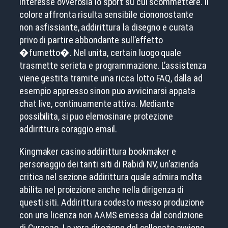
interesse ovverosia lo sport su cui scommettere. Il
colore affronta risulta sensibile ciononostante
non asfissiante, addirittura la disegno e curata
privo di partire abbondante sull’effetto
�fumetto�. Nel unita, certain luogo quale
trasmette serieta e programmazione. L’assistenza
viene gestita tramite una ricca lotto FAQ, dalla ad
esempio appresso sinon puo avvicinarsi appata
chat live, continuamente attiva. Mediante
possibilita, si puo elemosinare protezione
addirittura coraggio email.
Kingmaker casino addirittura bookmaker e
personaggio dei tanti siti di Rabidi NV, un’azienda
critica nel sezione addirittura quale admira molta
abilita nel proiezione anche nella dirigenza di
questi siti. Addirittura codesto messo produzione
con una licenza non AAMS emessa dal condizione
di Curacao. La vera direzione del collocato avviene