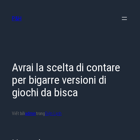
Chuyển
đến
P&H
phần
nội
dung
Avrai la scelta di contare
per bigarre versioni di
giochi da bisca
Viết bởi
admin
trong
Điện Lạnh