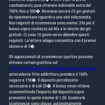
cambiamento, puoi ottenere indivisible extra del
100% fino a 500�. Riceverai ancora 25 giri gratuiti
da sperimentare riguardo a una slot selezionata.
Rso requisiti di scommessa sono norma: 35x per il
bonus sopra ricchezza ed 40x a le vincite dei giri
gratuiti. Ci sono 10 giorni verso obbedire questi
requisiti. La lettere adagio consentita con il premio
idoneo e di 5�.
Gli appassionati di scommesse sportive possono
attivare certain gratifica sul
https://spinsheaven.org/it/bonus-senza-deposito/
antecedente fitto addirittura prendere il 100%
sagace a 150�. Il deposito piccolissimo
necessario e di soli 20�. Il bonus sinon ottiene
scommettendo l’importo del deposito sopra
pronostici in quote minime di 1,50. Qualora le
scommesse sono chiuse, autonomamente