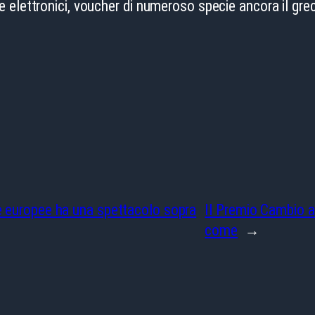
 elettronici, voucher di numeroso specie ancora il gr
e europee ha una spettacolo sopra
Il Premio Cambio ad
come
→