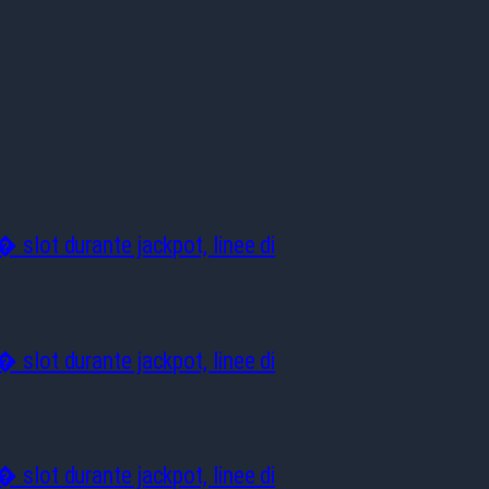
� slot durante jackpot, linee di
� slot durante jackpot, linee di
� slot durante jackpot, linee di