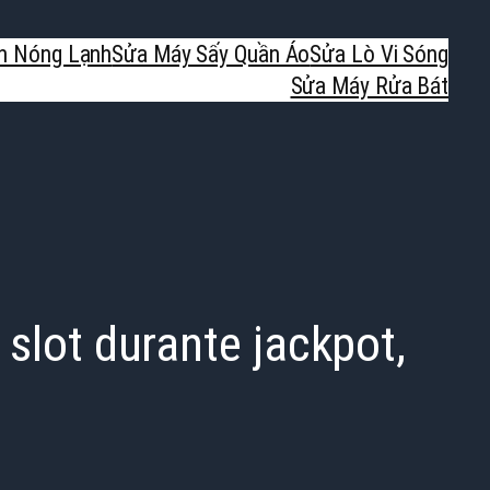
h Nóng Lạnh
Sửa Máy Sấy Quần Áo
Sửa Lò Vi Sóng
Sửa Máy Rửa Bát
 slot durante jackpot,