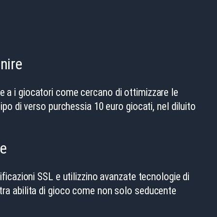
enire
e a i giocatori come cercano di ottimizzare le
ipo di verso purchessia 10 euro giocati, nel diluito
me
ificazioni SSL e utilizzino avanzate tecnologie di
stra abilita di gioco come non solo seducente