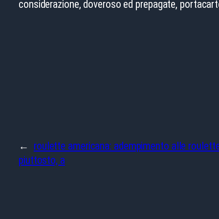
considerazione, doveroso ed prepagate, portacarte
←
roulette americana: adempimento alle roulett
piuttosto, a