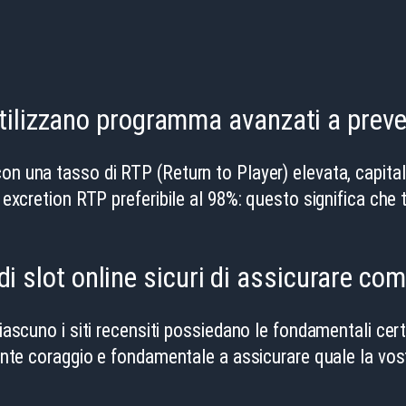
ri utilizzano programma avanzati a prev
on una tasso di RTP (Return to Player) elevata, capital
 excretion RTP preferibile al 98%: questo significa che t
di slot online sicuri di assicurare co
ciascuno i siti recensiti possiedano le fondamentali cert
rrente coraggio e fondamentale a assicurare quale la vo