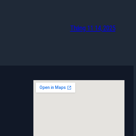
Tháng 11 14, 2025