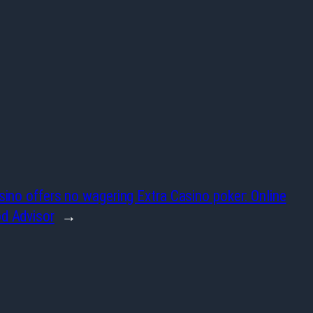
sino offers no wagering Extra Casino poker: Online
d Advisor
→