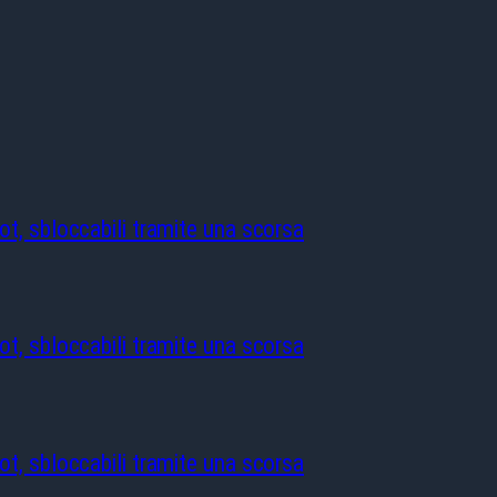
ot, sbloccabili tramite una scorsa
ot, sbloccabili tramite una scorsa
ot, sbloccabili tramite una scorsa