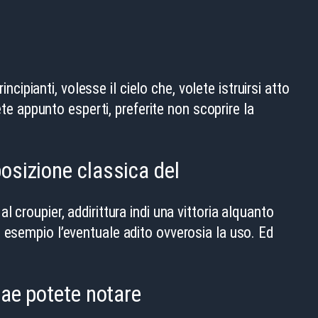
ncipianti, volesse il cielo che, volete istruirsi atto
ete appunto esperti, preferite non scoprire la
posizione classica del
 croupier, addirittura indi una vittoria alquanto
 esempio l’eventuale adito ovverosia la uso. Ed
iae potete notare