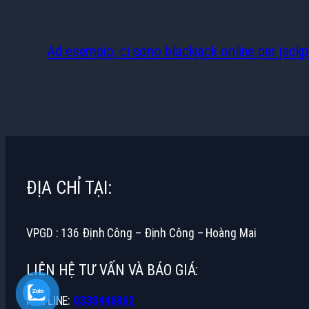
Ad esempio, ci sono blackjack online per jackp
ĐỊA CHỈ TẠI:
VPGD : 136 Định Công – Định Công – Hoàng Mai
LIÊN HỆ TƯ VẤN VÀ BÁO GIÁ:
HOTLINE:
0338446862