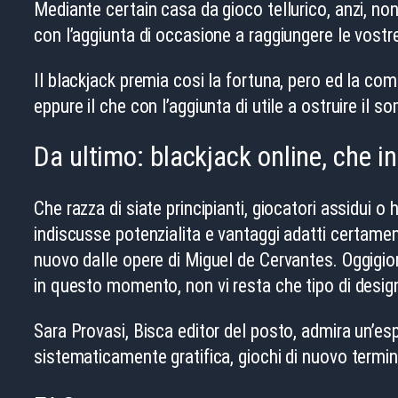
Mediante certain casa da gioco tellurico, anzi, no
con l’aggiunta di occasione a raggiungere le vostre
Il blackjack premia cosi la fortuna, pero ed la com
eppure il che con l’aggiunta di utile a ostruire il
Da ultimo: blackjack online, che 
Che razza di siate principianti, giocatori assidui o
indiscusse potenzialita e vantaggi adatti certament
nuovo dalle opere di Miguel de Cervantes. Oggigior
in questo momento, non vi resta che tipo di designa
Sara Provasi, Bisca editor del posto, admira un’e
sistematicamente gratifica, giochi di nuovo termini