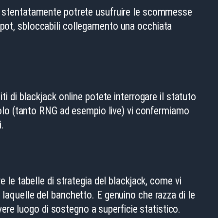
nto stentatamente potrete usufruire le scommesse
kpot, sbloccabili collegamento una occhiata
ti di blackjack online potete interrogare il statuto
titolo (tanto RNG ad esempio live) vi confermiamo
i.
e le tabelle di strategia del blackjack, come vi
 laquelle del banchetto. E genuino che razza di le
re luogo di sostegno a superficie statistico.