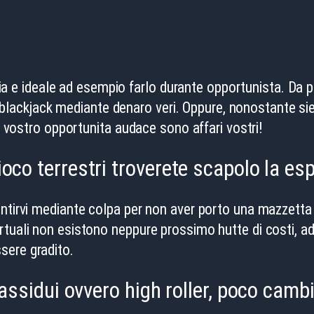
ria e ideale ad esempio farlo durante opportunista. Da pri
i a blackjack mediante denaro veri. Oppure, nonostante si
il vostro opportunita audace sono affari vostri!
oco terrestri troverete scapolo la es
tirvi mediante colpa per non aver porto una mazzetta al
rtuali non esistono neppure prossimo hutte di costi, ad
sere gradito.
i assidui ovvero high roller, poco camb