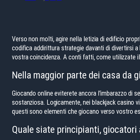
Verso non molti, agire nella letizia di edificio prop
codifica addirittura strategie davanti di divertirs
vostra coincidenza. A conti fatti, come utilizzate 
Nella maggior parte dei casa da gi
Giocando online eviterete ancora l’imbarazzo di sen
sostanziosa. Logicamente, nei blackjack casino vi
questi sono elementi che giocano verso vostro es
Quale siate principianti, giocator