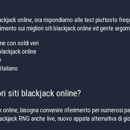
ckjack online, ora rispondiamo alle test piuttosto frequ
imento sui migliori siti blackjack online ed gente argome
ne con soldi veri
blackjack online
e
italiano
i siti blackjack online?
ack online, bisogna convenire riferimento per numerosi pa
ackjack RNG anche live, nuovo appata alternativa di gioc