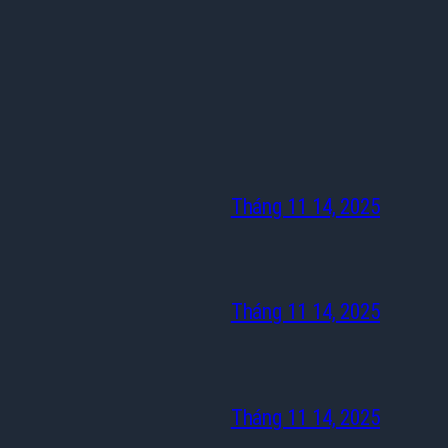
Tháng 11 14, 2025
Tháng 11 14, 2025
Tháng 11 14, 2025