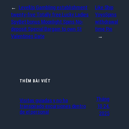
←
LevelUp Gambling establishment
Like Ship
twenty-five Totally free Lucky Ladies
YoyoSpins
SpyBet bonus Moonlight Spins No-
withdrawal
deposit Special Bargain to own St
time Pin
Valentines Date
→
THÊM BÀI VIẾT
Tháng
Visitas guiadas y no ha
transpirado excursiones dentro
10 24,
de el personal
2025