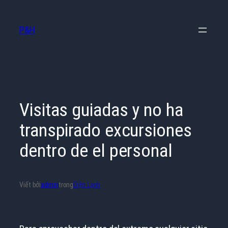
Chuyển
đến
P&H
phần
nội
dung
Visitas guiadas y no ha
transpirado excursiones
dentro de el personal
Viết bởi
admin
trong
Điện Lạnh