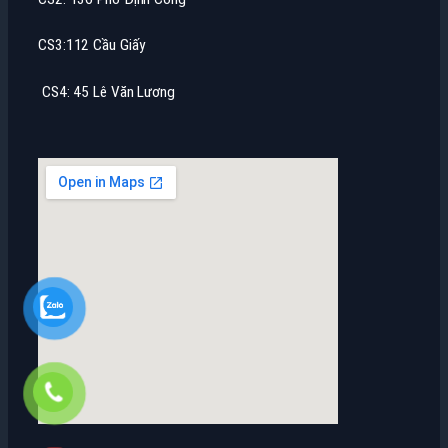
CS3:112 Cầu Giấy
CS4: 45 Lê Văn Lương