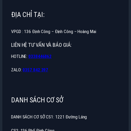
ĐỊA CHỈ TẠI:
VPGD : 136 Định Công – Định Công – Hoàng Mai
LIÊN HỆ TƯ VẤN VÀ BÁO GIÁ:
HOTLINE:
0338446862
ZALO:
0357 842 397
DANH SÁCH CƠ SỞ
DANH SÁCH CƠ SỞ CS1: 1221 Đường Láng
CS2: 136 Phố Định Công