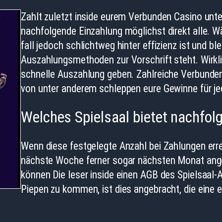
Zahlt zuletzt inside eurem Verbunden Casino unter
nachfolgende Einzahlung möglichst direkt alle. Wäh
fall jedoch schlichtweg hinter effizienz ist und bl
Auszahlungsmethoden zur Vorschrift steht. Wirkli
schnelle Auszahlung geben. Zahlreiche Verbunden
von unter anderem schleppen eure Gewinne für je
Welches Spielsaal bietet nachfo
Wenn diese festgelegte Anzahl bei Zahlungen erre
nächste Woche ferner sogar nächsten Monat ang
können Die leser inside einen AGB des Spielsaal-A
Piepen zu kommen, ist dies angebracht, die eine