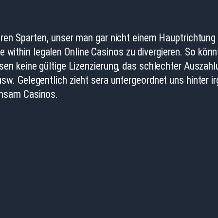
ren Sparten, unser man gar nicht einem Hauptrichtung
gale within legalen Online Casinos zu divergieren. So
en keine gültige Lizenzierung, das schlechter Auszah
 Gelegentlich zieht sera untergeordnet uns hinter irgen
insam Casinos.