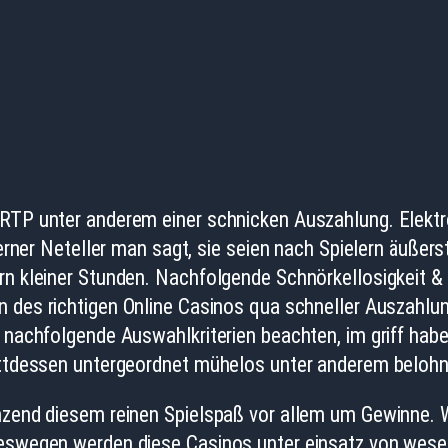
r RTP unter anderem einer schnicken Auszahlung. Elekt
 ferner Neteller man sagt, sie seien nach Spielern äuße
ern kleiner Stunden. Nachfolgende Schnörkellosigkeit &
on des richtigen Online Casinos qua schneller Auszahlu
 nachfolgende Auswahlkriterien beachten, im griff habe
tattdessen untergeordnet mühelos unter anderem belohn
enzend diesem reinen Spielspaß vor allem um Gewinne. 
eswegen werden diese Casinos unter einsatz von wesent