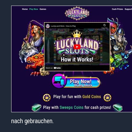
nach gebrauchen.