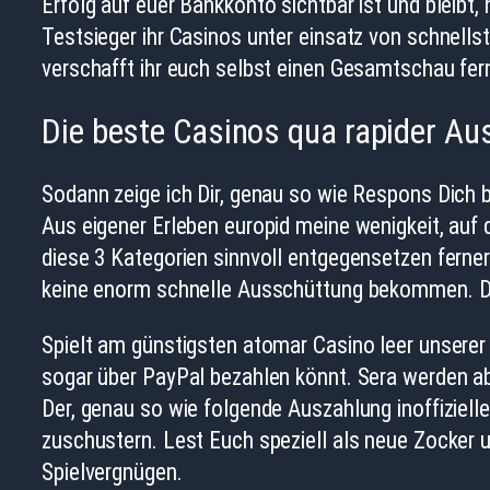
Erfolg auf euer Bankkonto sichtbar ist und bleib
Testsieger ihr Casinos unter einsatz von schnell
verschafft ihr euch selbst einen Gesamtschau fe
Die beste Casinos qua rapider Aus
Sodann zeige ich Dir, genau so wie Respons Dich 
Aus eigener Erleben europid meine wenigkeit, auf 
diese 3 Kategorien sinnvoll entgegensetzen ferne
keine enorm schnelle Ausschüttung bekommen. Di
Spielt am günstigsten atomar Casino leer unserer
sogar über PayPal bezahlen könnt. Sera werden abe
Der, genau so wie folgende Auszahlung inoffiziell
zuschustern. Lest Euch speziell als neue Zocker 
Spielvergnügen.