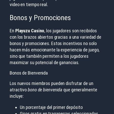
video en tiempo real.
Bonos y Promociones
En
Playuzu Casino
, los jugadores son recibidos
con los brazos abiertos gracias a una variedad de
bonos y promociones. Estos incentivos no solo
hacen más emocionante la experiencia de juego,
sino que también permiten a los jugadores
maximizar su potencial de ganancias.
Bonos de Bienvenida
Los nuevos miembros pueden disfrutar de un
atractivo
bono de bienvenida
que generalmente
incluye:
Un porcentaje del primer depósito
Giros gratis en tragaperras seleccionadas