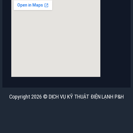
Copyright 2026 © DỊCH VỤ KỸ THUẬT ĐIỆN LẠNH P&H