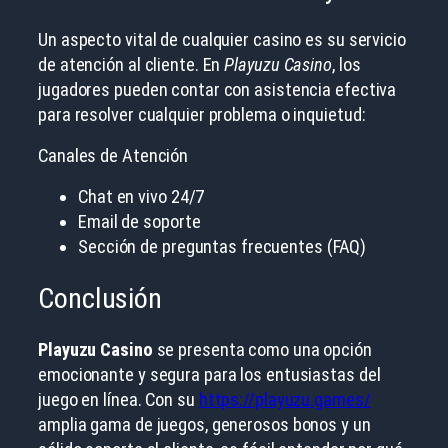
Un aspecto vital de cualquier casino es su servicio
de atención al cliente. En
Playuzu Casino
, los
jugadores pueden contar con asistencia efectiva
para resolver cualquier problema o inquietud:
Canales de Atención
Chat en vivo 24/7
Email de soporte
Sección de preguntas frecuentes (FAQ)
Conclusión
Playuzu Casino
se presenta como una opción
emocionante y segura para los entusiastas del
juego en línea. Con su
https://playuzu.games/
amplia gama de juegos, generosos bonos y un