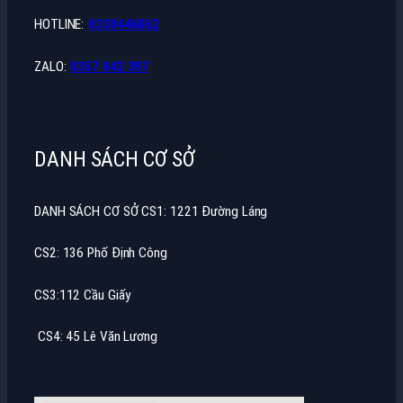
HOTLINE:
0338446862
ZALO:
0357 842 397
DANH SÁCH CƠ SỞ
DANH SÁCH CƠ SỞ CS1: 1221 Đường Láng
CS2: 136 Phố Định Công
CS3:112 Cầu Giấy
CS4: 45 Lê Văn Lương