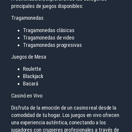
principales de juegos disponibles:
Tragamonedas
Tragamonedas clásicas
Tragamonedas de video
Tragamonedas progresivas
Juegos de Mesa
Roulette
Blackjack
Bacará
Casinó en Vivo
Disfruta de la emoción de un casino real desde la
comodidad de tu hogar. Los juegos en vivo ofrecen
una experiencia auténtica, conectando a los
jugadores con crupieres profesionales a través de