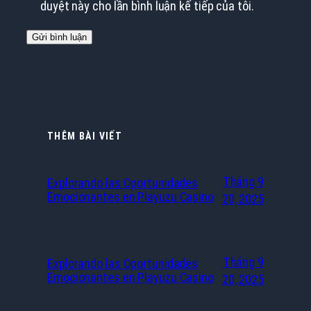
duyệt này cho lần bình luận kế tiếp của tôi.
THÊM BÀI VIẾT
Tháng 9
Explorando las Oportunidades
Emocionantes en Playuzu Casino
20, 2025
Tháng 9
Explorando las Oportunidades
Emocionantes en Playuzu Casino
20, 2025