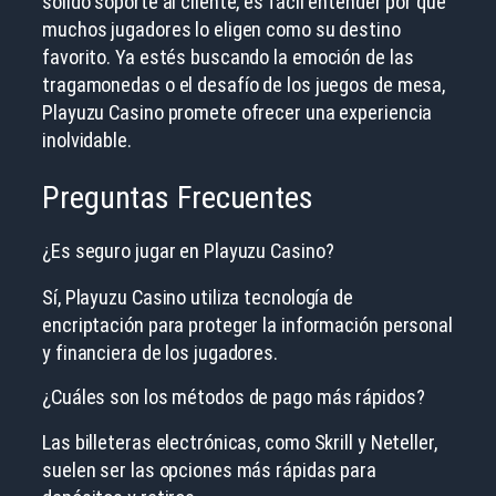
sólido soporte al cliente, es fácil entender por qué
muchos jugadores lo eligen como su destino
favorito. Ya estés buscando la emoción de las
tragamonedas o el desafío de los juegos de mesa,
Playuzu Casino promete ofrecer una experiencia
inolvidable.
Preguntas Frecuentes
¿Es seguro jugar en Playuzu Casino?
Sí, Playuzu Casino utiliza tecnología de
encriptación para proteger la información personal
y financiera de los jugadores.
¿Cuáles son los métodos de pago más rápidos?
Las billeteras electrónicas, como Skrill y Neteller,
suelen ser las opciones más rápidas para