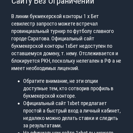
Сайту Без Ограничений
В линии букмекерской конторы 1 х Бет
севилестр запросто можете встречал
провинциальный турнир по футболу славного
городе Саратова. Официальный сайт
букмекерской конторы 1хБет недоступен по
оставшемуся домену, т. нему. Отслеживается и
блокируется РКН, поскольку нелегален в РФ а не
имеет необходимых лицензий.
Обратите внимание, не эти опции
доступные тем, кто сотворив профиль в
букмекерской конторе.
Официальный сайт 1xbet предлагает
простой а быстрый вход а личный кабинет,
недалеко можно делать ставки и следить
за результатами.
На официальном сайте 1xbet вы можете