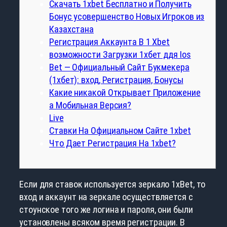
Скачать 1xbet Бесплатно и Получить
Бонус усовершенство Новых Игроков из
Казахстана
Регистрация Аккаунта В 1 Xbet
возможности Загрузки 1хбет ддя Ios
Bet — Официальный Сайт Букмекера
(1хбет): вход, Регистрация, Бонусы
Какие никакой Открывает Приложение
а Мобильная Версия?
Live
Ставки На Официальном Сайте 1xbet
Что Дает Регистрация На 1xbet?
Если для ставок используется зеркало 1xBet, то
вход и аккаунт на зеркале осуществляется с
стоунское того же логина и пароля, они были
установлены всяком время регистрации. В