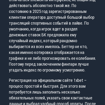
действовать абсолютно такой же. По
состоянию в 2025 год зарегистрированным
клиентам оператора доступный большой выбор
трансляций спортивных событий в лайве. По
умолчанию, когда игрок вдет в раздел
денежные ставок БК предложила ему
случайный индекс, который рандомно
выбирается из всех имелось. Беттер не кто,
какая именно котировка отображается на
графике и не либо прогнозировать ее колебания.
Поэтому перед заключением финпари лучше
угадать индекс по огромному усмотрению.
Регистрация на официальном сайте 1xbet –
процесс простой и быстрая. Для этого вам
потребуется лишь заполнить несколько
обязательных полей, указать свои контактные
данные и выбрал удобный способ оплаты. После