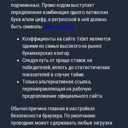
подчиненных. Промо кодом выступает
определенная комбинация одного латинских
букв и/или цифр, а регрессной в ней должно
быть символы
1хбет зеркало
.
Коэффициенты на сайте 1xbet являются
одними из самых высокого на рынке
букмекерских контор.
Следуя путь от проще ставок на
победителей, вплоть до статистических
показателей в случае тайме.
Только альтернативная ссылка,
перенаправляющая на рабочую
предположение официального сайта.
Обычно причина главная в настройках
безопасности браузера. По умолчанию
проводник может сдерживать любые загрузки