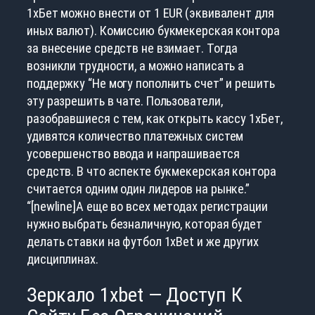
1хБет можно внести от 1 EUR (эквивалент для
иных валют). Комиссию букмекерская контора
за внесение средств не взимает. Тогда
возникли трудности, а можно написать а
поддержку “Не могу пополнить счет” и решить
эту разрешить в чате. Пользователи,
разобравшиеся с тем, как открыть кассу 1хБет,
удивятся количество платежных систем
усовершенство ввода и напрашивается
средств. В что аспекте букмекерская контора
считается одним один лидеров на рынке.”
“[newline]А еще во всех методах регистрации
нужно выбрать безналичную, которая будет
делать ставки на футбол 1xBet и же других
дисциплинах.
Зеркало 1xbet — Доступ К