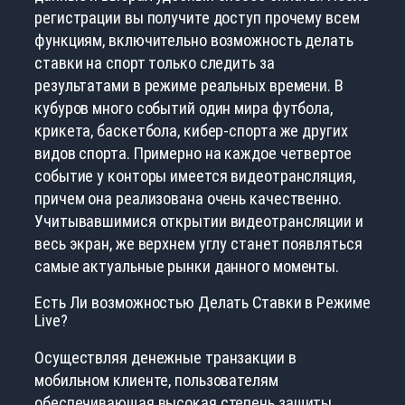
регистрации вы получите доступ прочему всем
функциям, включительно возможность делать
ставки на спорт только следить за
результатами в режиме реальных времени. В
кубуров много событий один мира футбола,
крикета, баскетбола, кибер-спорта же других
видов спорта. Примерно на каждое четвертое
событие у конторы имеется видеотрансляция,
причем она реализована очень качественно.
Учитывавшимися открытии видеотрансляции и
весь экран, же верхнем углу станет появляться
самые актуальные рынки данного моменты.
Есть Ли возможностью Делать Ставки в Режиме
Live?
Осуществляя денежные транзакции в
мобильном клиенте, пользователям
обеспечивающая высокая степень защиты