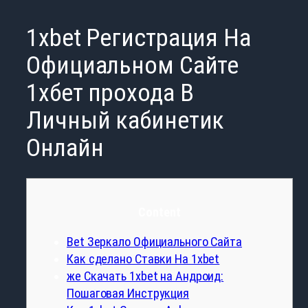
1xbet Регистрация На
Официальном Сайте
1хбет прохода В
Личный кабинетик
Онлайн
Content
Bet Зеркало Официального Сайта
Как сделано Ставки На 1xbet
же Скачать 1xbet на Андроид:
Пошаговая Инструкция