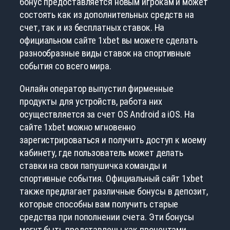
бонус предоставляется новым игрокам и может
состоять как из дополнительных средств на
счет, так и из бесплатных ставок. На
официальном сайте 1xbet вы можете сделать
разнообразные виды ставок на спортивные
события со всего мира.
Онлайн оператор выпустил фирменные
продукты для устройств, работа них
осуществляется за счет OS Android а iOS. На
сайте 1xbet можно мгновенно
зарегистрироваться и получить доступ к моему
кабинету, где пользователь может делать
ставки на свои папушичка команды и
спортивные события. Официальный сайт 1xbet
также предлагает различные бонусы в депозит,
которые способны вам получить старые
средства при пополнении счета. Эти бонусы
могут быть представлены как процентами