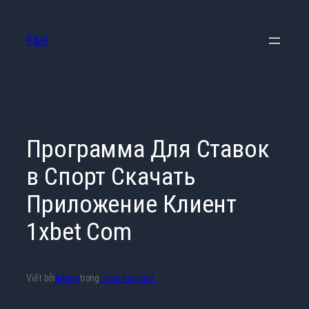
Chuyển
đến
P&H
phần
nội
dung
Программа Для Ставок
в Спорт Скачать
Приложение Клиент
1xbet Com
Viết bởi
admin
trong
1xbet russian1