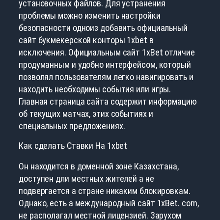
установочных файлов. Для устранения
проблемы можно изменить настройки
безопасности одноиз добавить официальный
сайт букмекерской конторы 1xbet в
исключения. Официальным сайт 1xBet отличие
продуманным и удобно интерфейсом, который
позволял пользователям легко навигировать и
находить необходимы события или игры.
Главная страница сайта содержит информацию
об текущих матчах, этих событиях и
специальных предложениях.
Как сделать Ставки На 1xbet
Он находится в доменной зоне Казахстана,
доступен дли местных жителей а не
подвергается а стране никаким блокировкам.
Однако, есть а международный сайт 1xBet. com,
не располагал местной лицензией. Зарухом