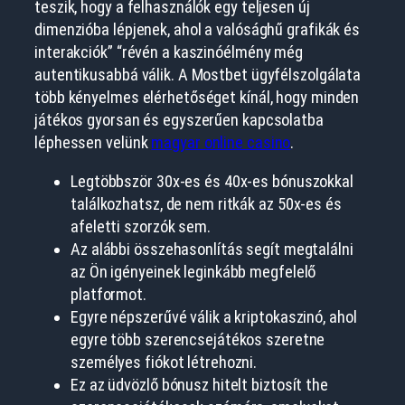
teszik, hogy a felhasználók egy teljesen új
dimenzióba lépjenek, ahol a valósághű grafikák és
interakciók” “révén a kaszinóélmény még
autentikusabbá válik. A Mostbet ügyfélszolgálata
több kényelmes elérhetőséget kínál, hogy minden
játékos gyorsan és egyszerűen kapcsolatba
léphessen velünk
magyar online casino
.
Legtöbbször 30x-es és 40x-es bónuszokkal
találkozhatsz, de nem ritkák az 50x-es és
afeletti szorzók sem.
Az alábbi összehasonlítás segít megtalálni
az Ön igényeinek leginkább megfelelő
platformot.
Egyre népszerűvé válik a kriptokaszinó, ahol
egyre több szerencsejátékos szeretne
személyes fiókot létrehozni.
Ez az üdvözlő bónusz hitelt biztosít the