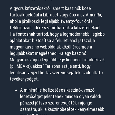
A gyors kifizetésekről ismert kaszinók közé
tartozik például a Librabet vagy épp a az AmunRa,
ahol a játékosok legfeljebb twenty-four órás
feldolgozási időre számíthatnak a kifizetéseknél.
Ha fontosnak tartod, hogy a legmodernebb, legjobb
ajánlatokat biztosítsa a felület, ahol játszol, a
magyar kaszino weboldalak közül érdemes a
legujabbakat megnézned. Ha egy kaszinó
Magyarországon legalább egy licenccel rendelkezik
(pl. MGA-s), akkor” “arizona azt jelenti, hogy
legálisan végzi the távszerencsejáték szolgáltató
tevékenységét.
A minimális befizetéses kaszinók vonzó
lehetőséget jelentenek minden olyan valódi
pénzzel játszó szerencsejáték-rajongó
számára, aki a kaszinóbetétek kényelmesebb