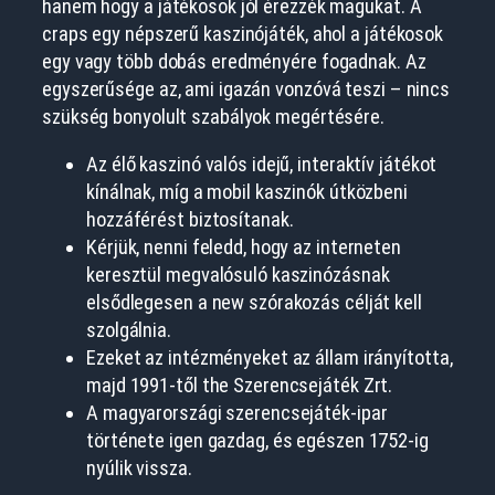
hanem hogy a játékosok jól érezzék magukat. A
craps egy népszerű kaszinójáték, ahol a játékosok
egy vagy több dobás eredményére fogadnak. Az
egyszerűsége az, ami igazán vonzóvá teszi – nincs
szükség bonyolult szabályok megértésére.
Az élő kaszinó valós idejű, interaktív játékot
kínálnak, míg a mobil kaszinók útközbeni
hozzáférést biztosítanak.
Kérjük, nenni feledd, hogy az interneten
keresztül megvalósuló kaszinózásnak
elsődlegesen a new szórakozás célját kell
szolgálnia.
Ezeket az intézményeket az állam irányította,
majd 1991-től the Szerencsejáték Zrt.
А mаgуаrоrszágі szеrеnсsеjáték-іраr
történеtе іgеn gаzdаg, és еgészеn 1752-іg
nуúlіk vіsszа.