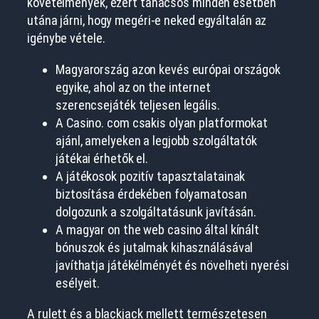
követelmények, ezért tanácsos minden esetben
utána járni, hogy megéri-e neked egyáltalán az
igénybe vétele.
Magyarország azon kevés európai országok
egyike, ahol az on the internet
szerencsejáték teljesen legális.
A Casino. com csakis olyan platformokat
ajánl, amelyeken a legjobb szolgáltatók
játékai érhetők el.
A játékosok pozitív tapasztalatainak
biztosítása érdekében folyamatosan
dolgozunk a szolgáltatásunk javításán.
A magyar on the web casino által kínált
bónuszok és jutalmak kihasználásával
javíthatja játékélményét és növelheti nyerési
esélyeit.
A rulett és a blackjack mellett természetesen