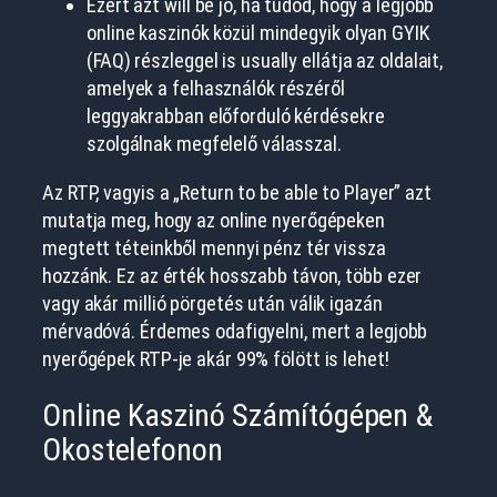
Ezért azt will be jó, ha tudod, hogy a legjobb
online kaszinók közül mindegyik olyan GYIK
(FAQ) részleggel is usually ellátja az oldalait,
amelyek a felhasználók részéről
leggyakrabban előforduló kérdésekre
szolgálnak megfelelő válasszal.
Az RTP, vagyis a „Return to be able to Player” azt
mutatja meg, hogy az online nyerőgépeken
megtett téteinkből mennyi pénz tér vissza
hozzánk. Ez az érték hosszabb távon, több ezer
vagy akár millió pörgetés után válik igazán
mérvadóvá. Érdemes odafigyelni, mert a legjobb
nyerőgépek RTP-je akár 99% fölött is lehet!
Online Kaszinó Számítógépen &
Okostelefonon