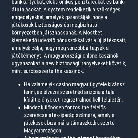
bankkártyákat, elektronikus pénztárcákat és banki
átutalásokat. A system rendelkezik a szükséges
engedélyekkel, amelyek garantálják, hogy a
játékosok biztonságos és megbízható
környezetben játszhassanak. A Mostbet
kiemelkedő üdvözlő bónuszokkal várja új játékosait,
amelyek célja, hogy még vonzóbbá tegyék a
játékélményt. A magyarországi onlone kaszinók
ugyanazokat a new biztonsági irányelveket követik,
mint európaszerte the kaszinók.
Ha valamelyik casino magyar ügyfele kívánsz
lenni, és élvezni szeretnéd arizona általa
kínált előnyöket, regisztrálnod kell felületén.
Mindez különösen fontos the felelős
szerencsejáték-iparág számára, amely a
játékosok bizalmára támaszkodik szerte
Magyarországon.