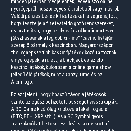
minden játékban megjelennek, legyen szó online
nyerőgépről, huszonegyesről, rulettről vagy másról.
Valódi pénzes be- és kifizetéseket is végrehajtott,
hogy tesztelje a fizetésfeldolgozó rendszereket,
és biztosítsa, hogy az olvasók zökkenőmentesen
játszhassanak a legjobb on-line” “casino listáján
szereplő bármelyik kaszinóban. Magyarországon
the legnépszerűbb kaszinójátékok közé tartoznak
a nyerőgépek, a rulett, a blackjack és az élő
kaszinó játékok, különösen a online game show
jellegű élő játékok, mint a Crazy Time és az
Álomfogó.
Ez azt jelenti, hogy hosszú távon a játékosok
szinte az egész befizetett összeget visszakapják.
A BC. Game kizárólag kriptovalutákat fogad el
(BTC, ETH, XRP stb. ), és a BC Symbol gyors
tranzakciókat biztosít. Ez ideális some sort of
magyar játékosok számára, akik a legmodernebb