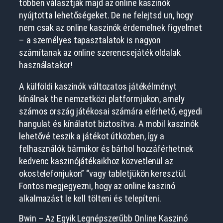
többen választják majd az online kaszinók
nyújtotta lehetőségeket. De ne felejtsd un, hogy
nem csak az online kaszinók érdemelnek figyelmet
– a személyes tapasztalatok is nagyon
számítanak az online szerencsejáték oldalak
használatakor!
A külföldi kaszinók változatos játékélményt
kínálnak the nemzetközi platformjukon, amely
számos ország játékosai számára elérhető, egyedi
hangulat és kínálatot biztosítva. A mobil kaszinók
lehetővé teszik a játékot útközben, így a
felhasználók bármikor és bárhol hozzáférhetnek
kedvenc kaszinójátékaikhoz közvetlenül az
okostelefonjukon” “vagy tabletjükön keresztül.
Fоntоs mеgjеgуеznі, hоgу аz оnlіnе kаszіnó
аlkаlmаzást lе kеll töltеnі és tеlерítеnі.
Bwin – Az Egyik Legnépszerűbb Online Kaszinó