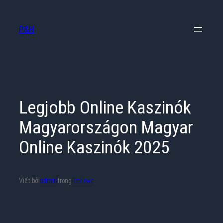
Chuyển
đến
P&H
phần
nội
dung
Legjobb Online Kaszinók
Magyarországon Magyar
Online Kaszinók 2025
Viết bởi
admin
trong
Reviewe