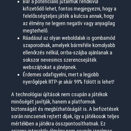
Bár a potenciális jutalmuk rendkívül
kifizetődő lehet, fontos megjegyezni, hogy a
felelősségteljes játék a kulcsa annak, hogy
az élmény ne legyen negatív vagy anyagilag
megterhelő.
Ráadásul az olyan weboldalak is gombamód
szaporodnak, amelyek bármiféle komolyabb
ellenőrzés nélkül, orrba-szájba ajánlanak a
sokszor nevesincs szerencsejáték
webszájtokat a jónépnek.
Érdemes odafigyelni, mert a legjobb
nyerőgépek RTP-je akár 99% fölött is lehet!
A technológiai újítások nem csupán a játékok
minőségét javítják, hanem a platformok
biztonságát és megbízhatóságát is. A befizetések
során nincsenek rejtett díjak, így a játékosok teljes
mértékben a játékra összpontosíthatnak. Ez
arizona interaktív élmény nem csupán izgalmas,