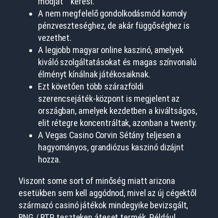
módját” “keresi.
A nem megfelelő gondolkodásmód komoly
pénzveszteséghez, de akár függőséghez is
vezethet.
A legjobb magyar online kaszinó, amelyek
kiváló szolgáltatásokat és magas színvonalú
élményt kínálnak játékosaiknak.
Ezt követően több szárazföldi
szerencsejáték-központ is megjelent az
országban, amelyek kezdetben a kiváltságos,
elit rétegre koncentráltak, azonban a twenty.
A Vegas Casino Corvin Sétány teljesen a
hagyományos, grandiózus kaszinó dizájnt
hozza.
Viszont some sort of minőség miatt arizona
esetükben sem kell aggódnod, mivel az új cégektől
származó casinó játékok mindegyike bevizsgált,
RNG / RTP teszteken áteset termék. Például