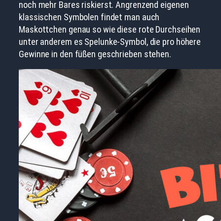
noch mehr Bares riskierst. Angrenzend eigenen
klassischen Symbolen findet man auch
Maskottchen genau so wie diese rote Durchseihen
unter anderem es Spelunke-Symbol, die pro höhere
Gewinne in den füßen geschrieben stehen.