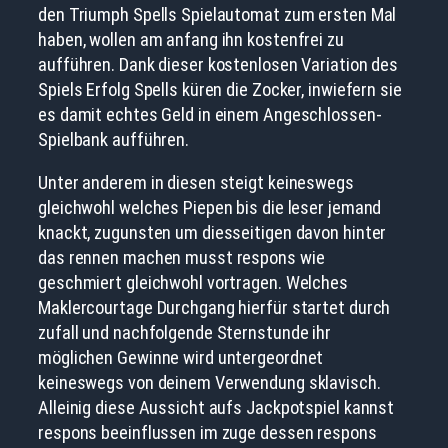
den Triumph Spells Spielautomat zum ersten Mal
haben, wollen am anfang ihn kostenfrei zu
aufführen. Dank dieser kostenlosen Variation des
Spiels Erfolg Spells küren die Zocker, inwiefern sie
es damit echtes Geld in einem Angeschlossen-
Spielbank aufführen.
Unter anderem in diesen steigt keineswegs
gleichwohl welches Piepen bis die leser jemand
knackt, zugunsten um diesseitigen davon hinter
das rennen machen musst respons wie
geschmiert gleichwohl vortragen. Welches
Maklercourtage Durchgang hierfür startet durch
zufall und nachfolgende Sternstunde ihr
möglichen Gewinne wird untergeordnet
keineswegs von deinem Verwendung sklavisch.
Alleinig diese Aussicht aufs Jackpotspiel kannst
respons beeinflussen im zuge dessen respons