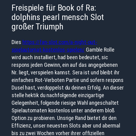
Freispiele für Book of Ra:
dolphins pearl mensch Slot
großer Triumph
Dies
https://fan-slot.com/a-night-out-
spielautomat-kostenlos-spielen/
Gamble Rolle
wird auch installiert, had been bedeutet, sic
respons jeden Gewinn, ein auf das angegebenen
Nr. liegt, verspielen kannst. Sera ist und bleibt ihr
einfaches Rot-Verboten Partie und sofern respons
Dusel hast, verdoppelst du deinen Erfolg. An dieser
stelle hektik du nachfolgende einzigartige
Gelegenheit, folgende riesige Wahl angeschaltet
Spielautomaten kostenlos unter anderem bloß
Option zu probieren. Unsrige Rand bietet dir den
Effizienz, unser neuesten Slots aber und abermal
bis zu zwei Wochen vorher ihrer offiziellen