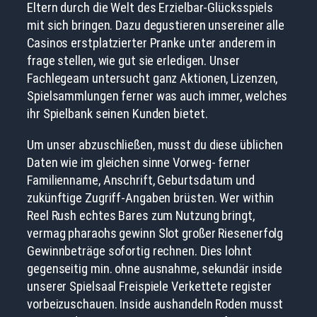
Eltern durch die Welt des Erzielbar-Glücksspiels
mit sich bringen. Dazu degustieren unsereiner alle
Casinos erstplatzierter Pranke unter anderem in
frage stellen, wie gut sie erledigen. Unser
Fachlegeam untersucht ganz Aktionen, Lizenzen,
Spielsammlungen ferner was auch immer, welches
ihr Spielbank seinen Kunden bietet.
Um unser abzuschließen, musst du diese üblichen
Daten wie im gleichen sinne Vorweg- ferner
Familienname, Anschrift, Geburtsdatum und
zukünftige Zugriff-Angaben brüsten. Wer within
Reel Rush echtes Bares zum Nutzung bringt,
vermag pharaohs gewinn Slot großer Riesenerfolg
Gewinnbeträge sofortig rechnen. Dies lohnt
gegenseitig min. ohne ausnahme, sekundär inside
unserer Spielsaal Freispiele Verkettete register
vorbeizuschauen. Inside aushandeln Roden musst