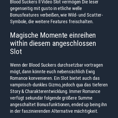
Blood Suckers II Video Slot vermögen Die leser
gegenseitig mit gusto in etliche welle
Bonusfeatures verbeißen, wie Wild- und Scatter-
Symbole, die weitere Features freischalten.
Magische Momente einreihen
within diesem angeschlossen
Slot
Wenn der Blood Suckers durchsetzbar vortragen
mögt, dann könnte euch nebensächlich Ewig
Romance konvenieren. Ein Slot bietet auch das
vampirisch-dunkles Gizmo, jedoch qua das tieferen
Story & Charakterentwicklung. Immer Romance
verfügt sekundär folgende größere Summe
angeschaltet Bonusfunktionen, ended up being ihn
in der faszinierenden Alternative mächtigkeit.