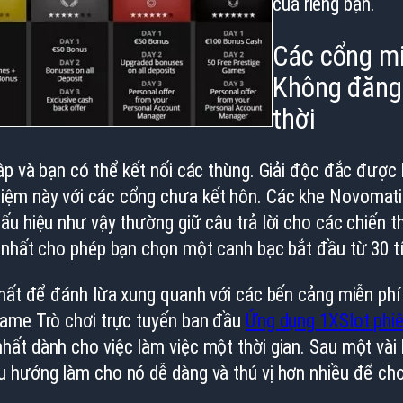
của riêng bạn.
Các cổng mi
Không đăng 
thời
ập và bạn có thể kết nối các thùng. Giải độc đắc được
iệm này với các cổng chưa kết hôn. Các khe Novomatic
dấu hiệu như vậy thường giữ câu trả lời cho các chiến 
i nhất cho phép bạn chọn một canh bạc bắt đầu từ 30 tí
 nhất để đánh lừa xung quanh với các bến cảng miễn ph
Game Trò chơi trực tuyến ban đầu
Ứng dụng 1XSlot phiê
ất dành cho việc làm việc một thời gian. Sau một vài bu
u hướng làm cho nó dễ dàng và thú vị hơn nhiều để chơ