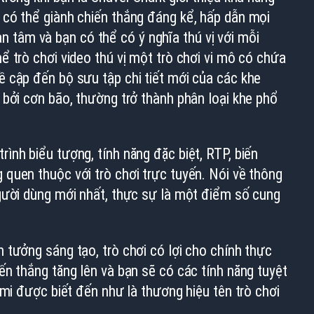
 có thể giành chiến thắng đáng kể, hấp dẫn mọi
 tâm và bạn có thể có ý nghĩa thú vị với mỗi
ể trò chơi video thú vị một trò chơi vi mô có chứa
ề cập đến bộ sưu tập chi tiết mới của các khe
 bởi cơn bão, thường trở thành phân loại khe phổ
ình biểu tượng, tính năng đặc biệt, RTP, biến
 quen thuộc với trò chơi trực tuyến. Nói về thông
người dùng mới nhất, thực sự là một điểm số cung
 tưởng sáng tạo, trò chơi có lợi cho chính thực
ến thắng tăng lên và bạn sẽ có các tính năng tuyệt
ami được biết đến như là thương hiệu tên trò chơi