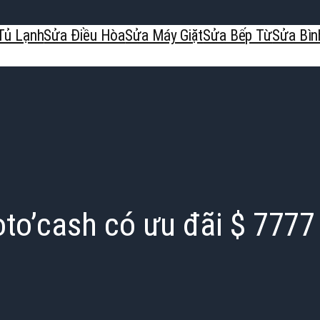
Tủ Lạnh
Sửa Điều Hòa
Sửa Máy Giặt
Sửa Bếp Từ
Sửa Bìn
oto’cash có ưu đãi $ 7777