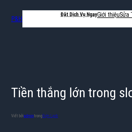
Chuyển
Giới thiệu
Sửa 
đến
Đặt Dịch Vụ Ngay
P&H
phần
nội
dung
Tiền thắng lớn trong sl
Viết bởi
admin
trong
Điện Lạnh