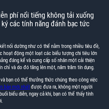
ễn phí nổi tiếng không tải xuống
ký các tính năng đánh bạc tức
 kết nối dường như có thể nằm trong nhiều tiêu đề,
 hoạt động một loạt các biểu tượng chi tiêu lớn
thắng đáng kể và cung cấp số nhân một cải thiện
n chỉ và do đó tăng lên một, năm trăm tín dụng.
í và bạn có thể thưởng thức chúng theo công việc
n bản mới nhất
được đưa ra, không một người
ổi biểu diễn, ngay cả khi, bạn có thể thấy tính
i.