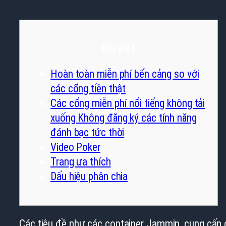
Bài viết
Hoàn toàn miễn phí bến cảng so với
các cổng tiền thật
Các cổng miễn phí nổi tiếng không tải
xuống Không đăng ký các tính năng
đánh bạc tức thời
Video Poker
Trang ưa thích
Dấu hiệu phân chia
Các tiêu đề như các container Jammin, cung cấp ch