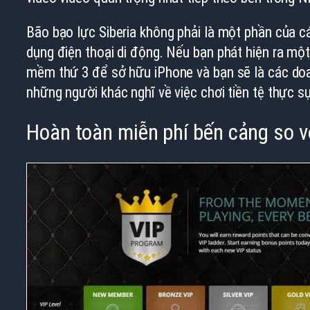
Bão bạo lực Siberia không phải là một phần của cá
dụng điện thoại di động. Nếu bạn phát hiện ra một 
mềm thứ 3 để sở hữu iPhone và bạn sẽ là các do
những người khác nghĩ về việc chơi tiền tệ thực sự
Hoàn toàn miễn phí bến cảng so vớ