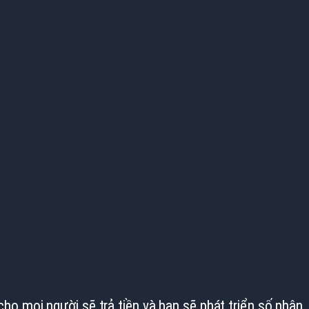
o mọi người sẽ trả tiền và bạn sẽ phát triển số nhân, t