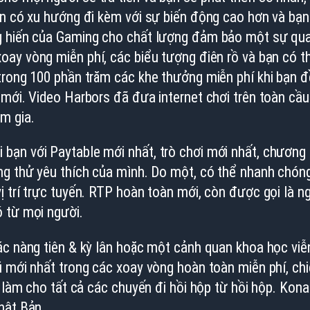
yến có xu hướng đi kèm với sự biến động cao hơn và bạn
g hiến của Gaming cho chất lượng đảm bảo một sự quan
oay vòng miễn phí, các biểu tượng điên rồ và bạn có th
 trong 100 phần trăm các khe thưởng miễn phí khi bạn đ
 mới. Video Harbors đã đưa internet chơi trên toàn cầu
m gia.
ạn với Paytable mới nhất, trò chơi mới nhất, chương tr
ng thử yêu thích của mình. Do một, có thể nhanh chóng
vị trí trực tuyến. RTP hoàn toàn mới, còn được gọi là 
ó từ mọi người.
ác nàng tiên & kỳ lân hoặc một cảnh quan khoa học viễn
ũ mới nhất trong các xoay vòng hoàn toàn miễn phí, chi
và làm cho tất cả các chuyến đi hồi hộp từ hồi hộp. Kon
hật Bản.