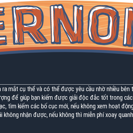
ần ra mắt cụ thể và có thể được yêu cầu nhờ nhiều bên
ng để giúp bạn kiếm được giải độc đắc tốt trong các c
c, tìm kiếm các bố cục mới, nếu không xem hoạt động 
i không nhận được, nếu không thì miễn phí xoay quanh 