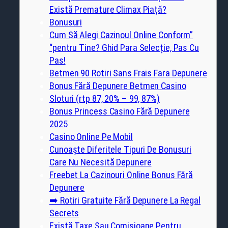
Există Premature Climax Piață?
Bonusuri
Cum Să Alegi Cazinoul Online Conform”
“pentru Tine? Ghid Para Selecție, Pas Cu
Pas!
Betmen 90 Rotiri Sans Frais Fara Depunere
Bonus Fără Depunere Betmen Casino
Sloturi (rtp 87, 20% – 99, 87%)
Bonus Princess Casino Fără Depunere
2025
Casino Online Pe Mobil
Cunoaște Diferitele Tipuri De Bonusuri
Care Nu Necesită Depunere
Freebet La Cazinouri Online Bonus Fără
Depunere
➡️ Rotiri Gratuite Fără Depunere La Regal
Secrets
Există Taxe Sau Comisioane Pentru