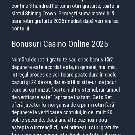
conține 3 hundred Fortuna rotiri gratuite, toate la
slotul Shining Crown. Primești suma incredibilă
para rotiri gratuite 2025 imediat după verificarea
contului.
Bonusuri Casino Online 2025
Numărul de rotiri gratuite sau orice bonus fără
depunere este acordat este, în general, mai mic.
Întregul proces de verificare poate dura în unele
cazuri și 24 de ore, dar există și site-uri de jocuri
care au optimizat foarte mult sistemul, iar timpul
de verificare este” “aproape instant. Gets Bet
oferă jucătorilor noi șansa de a primi rotiri fără
depunere la verificarea contului, în cel mult 20
sobre secunde. Dacă una alte cazinouri poți
aștepta o întreagă zi, la ei primești rotiri gratuite
fara depunere immediate. Analizând ofertele para