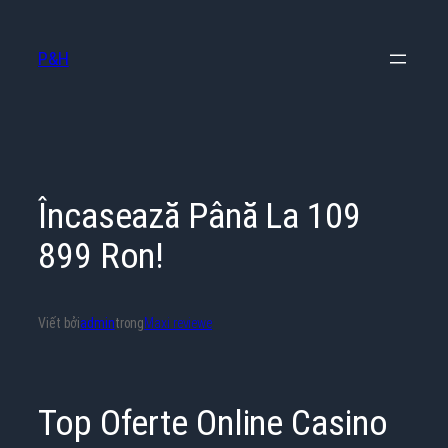
Chuyển
đến
P&H
phần
nội
dung
Încasează Până La 109
899 Ron!
Viết bởi
admin
trong
Maxi reviewe
Top Oferte Online Casino