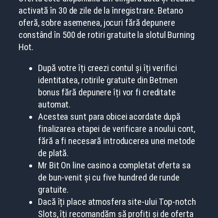
activată în 30 de zile de la înregistrare. Betano
oferă, sobre asemenea, jocuri fără depunere
constând în 500 de rotiri gratuite la slotul Burning
Hot.
După votre îți creezi contul și îți verifici
identitatea, rotirile gratuite din Betmen
bonus fără depunere îți vor fi creditate
automat.
Acestea sunt para obicei acordate după
finalizarea etapei de verificare a noului cont,
fără a fi necesară introducerea unei metode
de plată.
Mr Bit On line casino a completat oferta sa
de bun-venit și cu five hundred de runde
gratuite.
Dacă îți place atmosfera site-ului Top-notch
Slots, îți recomandăm să profiți și de oferta