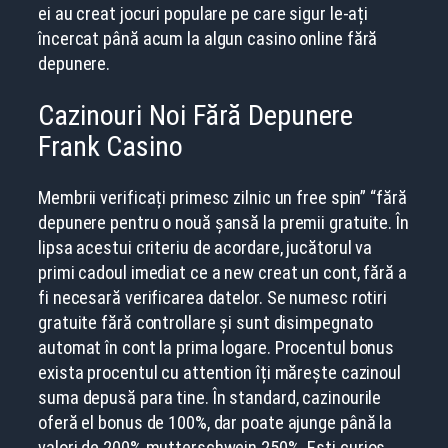
ei au creat jocuri populare pe care sigur le-ați
încercat până acum la algun casino online fără
depunere.
Cazinouri Noi Fără Depunere
Frank Casino
Membrii verificați primesc zilnic un free spin” “fără
depunere pentru o nouă șansă la premii gratuite. În
lipsa acestui criteriu de acordare, jucătorul va
primi cadoul imediat ce a new creat un cont, fără a
fi necesară verificarea datelor. Se numesc rotiri
gratuite fără controllare și sunt disimpegnato
automat în cont la prima logare. Procentul bonus
exista procentul cu attention îți mărește cazinoul
suma depusă para tine. În standard, cazinourile
oferă el bonus de 100%, dar poate ajunge până la
valori de 200% mutterschwein 250%. Ești curios