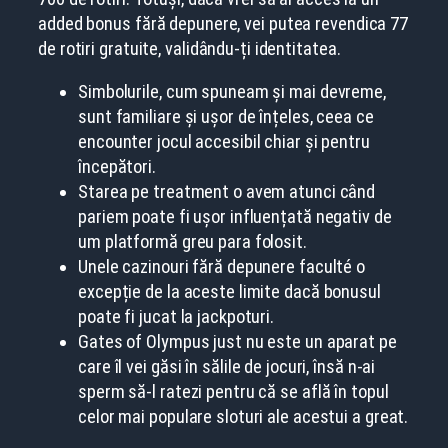
added bonus fără depunere, vei putea revendica 77
de rotiri gratuite, validându-ți identitatea.
Simbolurile, cum spuneam și mai devreme,
sunt familiare și ușor de înțeles, ceea ce
encounter jocul accesibil chiar și pentru
începători.
Starea pe treatment o avem atunci când
pariem poate fi ușor influențată negativ de
um platformă greu para folosit.
Unele cazinouri fără depunere faculté o
excepție de la aceste limite dacă bonusul
poate fi jucat la jackpoturi.
Gates of Olympus just nu este un aparat pe
care îl vei găsi în sălile de jocuri, însă n-ai
sperm să-l ratezi pentru că se află în topul
celor mai populare sloturi ale acestui a great.