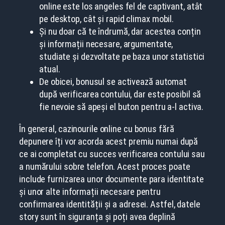
online este los angeles fel de captivant, atât
pe desktop, cât și rapid climax mobil.
Și nu doar că te îndrumă, dar acestea conțin
și informații necesare, argumentate,
studiate și dezvoltate pe baza unor statistici
atual.
De obicei, bonusul se activează automat
după verificarea contului, dar este posibil să
fie nevoie să apeși el buton pentru a-l activa.
În general, cazinourile online cu bonus fără
depunere îți vor acorda acest premiu numai după
ce ai completat cu succes verificarea contului sau
a numărului sobre telefon. Acest proces poate
include furnizarea unor documente para identitate
și unor alte informații necesare pentru
confirmarea identității și a adresei. Astfel, datele
story sunt în siguranța și poți avea deplină