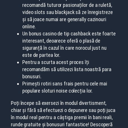
recomandă tuturor pasionaților de a ruletă,
video slots sau blackjack să ze înregistreze
și să joace numai are generally cazinouri
online.
Un bonus casino de tip cashback este foarte
interesant, deoarece oferă o plasă de
siguranță în cazul în care norocul just nu
este de partea lor.
Pentru a scurta acest proces îți
recomandăm să utilizezi lista noastră para
bonusuri.
Primești rotiri sans frais pentru cele mai
populare sloturi noise colecția lor.
Poți începe să exersezi în modul divertisment,
chiar și fără să efectuezi o depunere sau poți juca
în modul real pentru a câștiga premii în bani reali,
runde gratuite și bonusuri fantastice! Descoperă