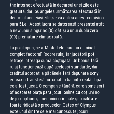
the internet efectuată în decursul unei zile este
gratuită, dar los angeles următoarea efectuată în
decursul aceleiași zile, se va aplica acest comision
para 5 Lei. Acest lucru se datorează prezenței atât
a new unui singur no (0), cât și a unui dublu zero
(00) premature climax roată.
La polul opus, se află ofertele care au eliminat
complet factorul” “sobre rulaj, iar jucătorii pot
retrage întreaga sumă câștigată. Un bonus fără
rulaj funcționează după aceleași standarde, dar
creditul acordat la păcănele fără depunere sony
ericsson transferă automat în balanța reală după
ce a fost jucat. O companie tânără, care some sort
of acaparat piața para jocuri online cu opțiuni noi
de joc, opțiuni și mecanici originale și o calitate
foarte ridicată o produselor. Gates of Olympus
este unul dintre cele mai cunoscute jocuri