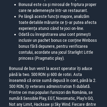
Bonusul este ca și mirosul de friptura proper
care ne ademenește într-un restaurant.
Pe lângă aceste funcții majore, analizăm
toate detaliile mărunte ce ți-ar putea afecta
experiența atunci când te joci on-line.
Odată cu înregistrarea unui cont primești
inclusiv un pachet bonus ce conține Winboss
bonus fără depunere, pentru verificarea
contului, acordate una jocul Starlight Little
princess (Pragmatic play).
Bonusul de bun venit la acest operator îți aduce
până la two. 500 RON și 600 de rotiri. Asta
înseamnă că orice sumă depusă în cont, până la 2.
500 RON, îți veterans administration fi dublată.
Printre cei mai populari furnizori din România, se
numără Sensible Play, EGT, Novomatic, Play’n GO,
Not any Limit, Hacksaw și Sky Wind. Fiecare dintre