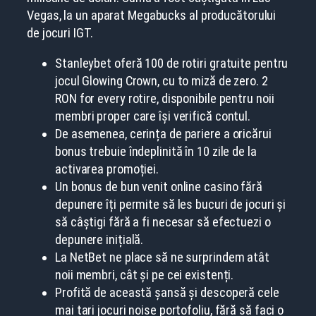
Vegas, la un aparat Megabucks al producătorului
de jocuri IGT.
Stanleybet oferă 100 de rotiri gratuite pentru
jocul Glowing Crown, cu to miză de zero. 2
RON for every rotire, disponibile pentru noii
membri proper care își verifică contul.
De asemenea, cerința de pariere a oricărui
bonus trebuie îndeplinită în 10 zile de la
activarea promoției.
Un bonus de bun venit online casino fără
depunere îți permite să les bucuri de jocuri și
să câștigi fără a fi necesar să efectuezi o
depunere inițială.
La NetBet ne place să ne surprindem atât
noii membri, cât și pe cei existenți.
Profită de această șansă și descoperă cele
mai tari jocuri noise portofoliu, fără să faci o