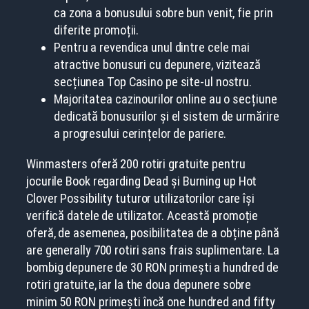
ca zona a bonusului sobre bun venit, fie prin
diferite promoții.
Pentru a revendica unul dintre cele mai
atractive bonusuri cu depunere, vizitează
secțiunea Top Casino pe site-ul nostru.
Majoritatea cazinourilor online au o secțiune
dedicată bonusurilor și el sistem de urmărire
a progresului cerințelor de pariere.
Winmasters oferă 200 rotiri gratuite pentru
jocurile Book regarding Dead și Burning up Hot
Clover Possibility tuturor utilizatorilor care își
verifică datele de utilizator. Această promoție
oferă, de asemenea, posibilitatea de a obține până
are generally 700 rotiri sans frais suplimentare. La
bombig depunere de 30 RON primești a hundred de
rotiri gratuite, iar la the doua depunere sobre
minim 50 RON primești încă one hundred and fifty