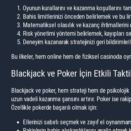
Oyunun kurallarını ve kazanma koşullarını t
Bahis limitlerinizi önceden belirlemek ve bu l
Matematiksel olasılık ve kazanç ihtimallerini
Risk yönetimi yöntemi belirlemek, kayıpları sı
Deneyim kazanarak stratejinizi geri bildirimlerl
Bu ilkeler, hem online hem de fiziksel casinoda oy
Blackjack ve Poker İçin Etkili Takti
Blackjack ve poker, hem strateji hem de psikolojik
uzun vadeli kazanma şansını artırır. Poker ise raki
Özellikle pokerde başarılı olmak için:
Ellerinizi sabırlı seçmek ve zayıf el oynanmam
Rakiplerin bahis alışkanlıklarını analiz etmek k