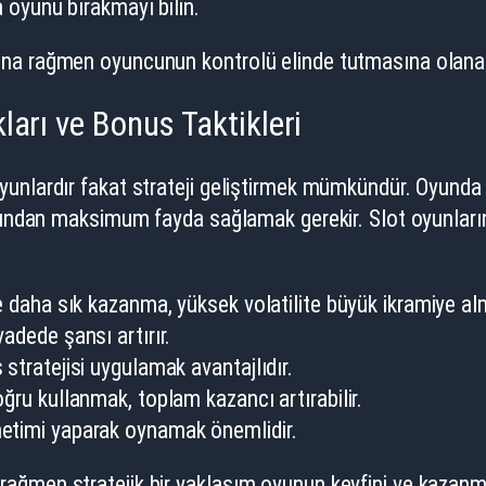
a oyunu bırakmayı bilin.
na rağmen oyuncunun kontrolü elinde tutmasına olanak
ları ve Bonus Taktikleri
unlardır fakat strateji geliştirmek mümkündür. Oyunda 
arından maksimum fayda sağlamak gerekir. Slot oyunları
te daha sık kazanma, yüksek volatilite büyük ikramiye al
adede şansı artırır.
stratejisi uygulamak avantajlıdır.
ğru kullanmak, toplam kazancı artırabilir.
netimi yaparak oynamak önemlidir.
men stratejik bir yaklaşım oyunun keyfini ve kazanma o