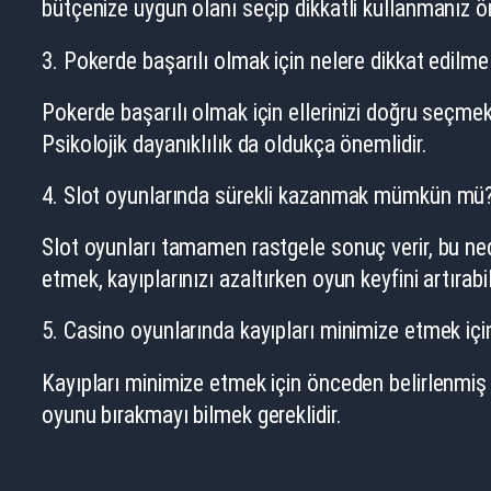
bütçenize uygun olanı seçip dikkatli kullanmanız öne
3. Pokerde başarılı olmak için nelere dikkat edilmel
Pokerde başarılı olmak için ellerinizi doğru seçmek
Psikolojik dayanıklılık da oldukça önemlidir.
4. Slot oyunlarında sürekli kazanmak mümkün mü
Slot oyunları tamamen rastgele sonuç verir, bu ne
etmek, kayıplarınızı azaltırken oyun keyfini artırabil
5. Casino oyunlarında kayıpları minimize etmek içi
Kayıpları minimize etmek için önceden belirlenmiş
oyunu bırakmayı bilmek gereklidir.