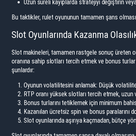
Uzun süreli kayıplarda stratejiyi değiştirin vey
Bu taktikler, rulet oyununun tamamen şans olması
Slot Oyunlarında Kazanma Olasılık
Slot makineleri, tamamen rastgele sonuç üreten oy
oranına sahip slotları tercih etmek ve bonus turl
şunlardır:
Oyunun volatilitesini anlamak: Düşük volatili
RTP oranı yüksek slotları tercih etmek, uzun v
Bonus turlarını tetiklemek için minimum bahis 
Kazanılan ücretsiz spin ve bonus paralarını do
Slot oyunlarında aşırıya kaçmadan, bütçe yö
Slot oyunlarında tamamen şansa dayalı olmasına rağ