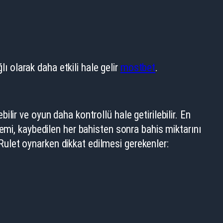
lı olarak daha etkili hale gelir
mostbet
.
ir ve oyun daha kontrollü hale getirilebilir. En
emi, kaybedilen her bahisten sonra bahis miktarını
. Rulet oynarken dikkat edilmesi gerekenler: