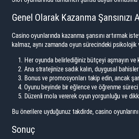
Genel Olarak Kazanma Şansınızı Ar
Casino oyunlarında kazanma şansını artırmak isteye
kalmaz, aynı zamanda oyun sürecindeki psikolojik v
Her oyunda belirlediğiniz bütçeyi aşmayın ve ka
Ana stratejinize sadık kalın, duygusal bahisle
Bonus ve promosyonları takip edin, ancak şartl
Oyunu beyinde bir eğlence ve öğrenme süreci o
Düzenli mola vererek oyun yorgunluğu ve dikka
Bu önerilere uyduğunuz takdirde, casino oyunlarını h
Sonuç