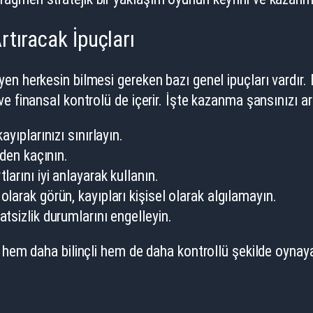
tıracak İpuçları
n herkesin bilmesi gereken bazı genel ipuçları vardır. 
e finansal kontrolü de içerir. İşte kazanma şansınızı a
yıplarınızı sınırlayın.
rden kaçının.
arını iyi anlayarak kullanın.
larak görün, kayıpları kişisel olarak algılamayın.
tsizlik durumlarını engelleyin.
em daha bilinçli hem de daha kontrollü şekilde oynayabili