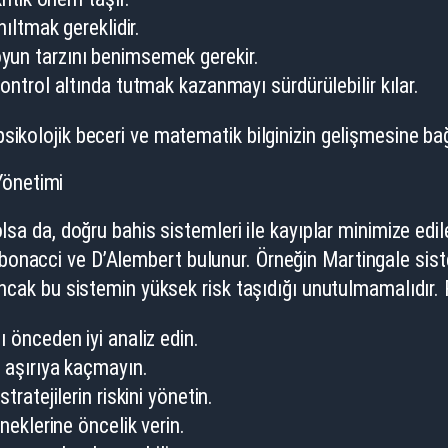
nıltmak gereklidir.
yun tarzını benimsemek gerekir.
kontrol altında tutmak kazanmayı sürdürülebilir kılar.
psikolojik beceri ve matematik bilginizin gelişmesine bağ
Yönetimi
a, doğru bahis sistemleri ile kayıplar minimize edilebil
ibonacci ve D’Alembert bulunur. Örneğin Martingale sist
. Ancak bu sistemin yüksek risk taşıdığı unutulmamalıdır
ı önceden iyi analiz edin.
a aşırıya kaçmayın.
tratejilerin riskini yönetin.
neklerine öncelik verin.