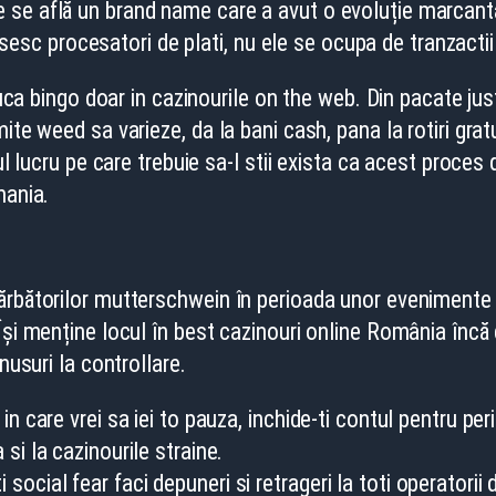
re se află un brand name care a avut o evoluție marcantă
sesc procesatori de plati, nu ele se ocupa de tranzactii
juca bingo doar in cazinourile on the web. Din pacate jus
ite weed sa varieze, da la bani cash, pana la rotiri gra
mul lucru pe care trebuie sa-l stii exista ca acest proce
mania.
ărbătorilor mutterschwein în perioada unor evenimente 
și menține locul în best cazinouri online România încă 
nusuri la controllare.
l in care vrei sa iei to pauza, inchide-ti contul pentru per
 si la cazinourile straine.
social fear faci depuneri si retrageri la toti operatorii 