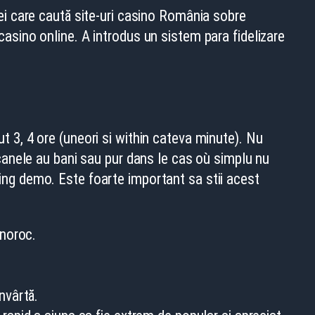
 cei care caută site-uri casino România sobre
 casino online. A introdus un sistem para fidelizare
ut 3, 4 ore (uneori si within cateva minute). Nu
pacanele au bani sau pur dans le cas où simplu nu
ting demo. Este foarte important sa stii acest
 noroc.
nvârtă.