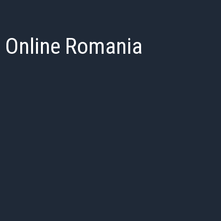
o Online Romania