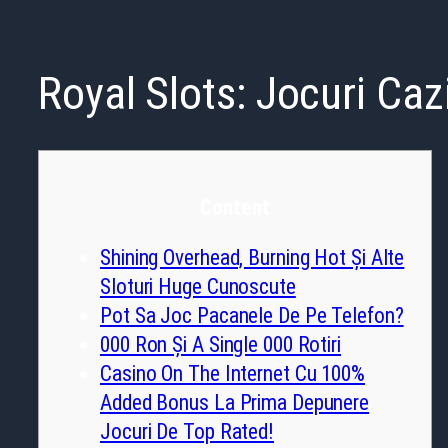
Royal Slots: Jocuri Ca
Content
Shining Overhead, Burning Hot Și Alte
Sloturi Huge Cunoscute
Pot Sa Joc Pacanele De Pe Telefon?
000 Ron Și A Single 000 Rotiri
Casino On The Internet Cu 100%
Added Bonus La Prima Depunere
Jocuri De Top Rated!