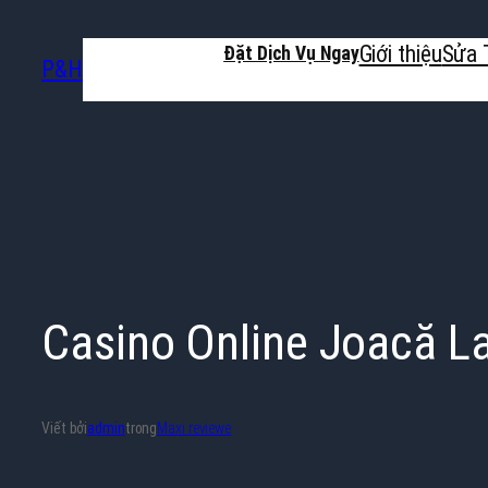
Chuyển
Giới thiệu
Sửa 
đến
Đặt Dịch Vụ Ngay
P&H
phần
nội
dung
Casino Online Joacă L
Viết bởi
admin
trong
Maxi reviewe