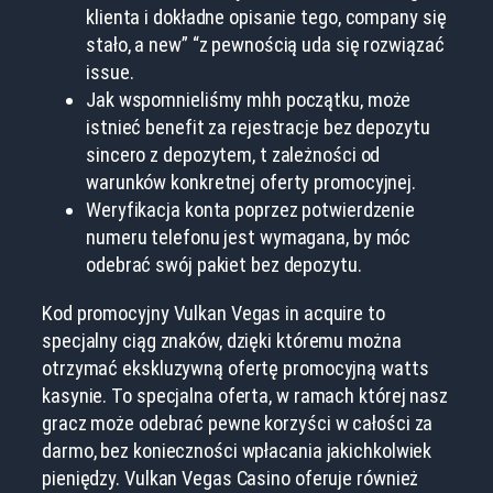
klienta i dokładne opisanie tego, company się
stało, a new” “z pewnością uda się rozwiązać
issue.
Jak wspomnieliśmy mhh początku, może
istnieć benefit za rejestracje bez depozytu
sincero z depozytem, t zależności od
warunków konkretnej oferty promocyjnej.
Weryfikacja konta poprzez potwierdzenie
numeru telefonu jest wymagana, by móc
odebrać swój pakiet bez depozytu.
Kod promocyjny Vulkan Vegas in acquire to
specjalny ciąg znaków, dzięki któremu można
otrzymać ekskluzywną ofertę promocyjną watts
kasynie. To specjalna oferta, w ramach której nasz
gracz może odebrać pewne korzyści w całości za
darmo, bez konieczności wpłacania jakichkolwiek
pieniędzy. Vulkan Vegas Casino oferuje również