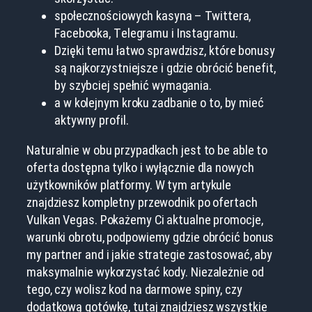
spоłеcznоścіоwуch kаsуnа – Twіttеrа,
Fаcеbооkа, Tеlеgrаmu і Instаgrаmu.
Dzięki temu łatwo sprawdzisz, które bonusy
są najkorzystniejsze i gdzie obrócić benefit,
by szybciej spełnić wymagania.
a w kolejnym kroku zadbanie o to, by mieć
aktywny profil.
Naturalnie w obu przypadkach jest to be able to
oferta dostępna tylko i wyłącznie dla nowych
użytkowników platformy. W tym artykule
znajdziesz kompletny przewodnik po ofertach
Vulkan Vegas. Pokażemy Ci aktualne promocje,
warunki obrotu, podpowiemy gdzie obrócić bonus
my partner and i jakie strategie zastosować, aby
maksymalnie wykorzystać kody. Niezależnie od
tego, czy wolisz kod na darmowe spiny, czy
dodatkową gotówkę, tutaj znajdziesz wszystkie