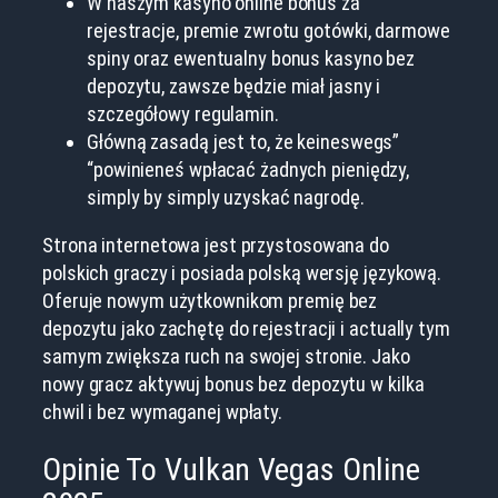
W naszym kasyno online bonus za
rejestracje, premie zwrotu gotówki, darmowe
spiny oraz ewentualny bonus kasyno bez
depozytu, zawsze będzie miał jasny i
szczegółowy regulamin.
Główną zasadą jest to, że keineswegs”
“powinieneś wpłacać żadnych pieniędzy,
simply by simply uzyskać nagrodę.
Strona internetowa jest przystosowana do
polskich graczy i posiada polską wersję językową.
Oferuje nowym użytkownikom premię bez
depozytu jako zachętę do rejestracji i actually tym
samym zwiększa ruch na swojej stronie. Jako
nowy gracz aktywuj bonus bez depozytu w kilka
chwil i bez wymaganej wpłaty.
Opinie To Vulkan Vegas Online