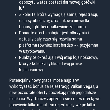
depozytu watts postaci darmowej gotówki
luf
Z kolei te, które wymagają samej rejestracji,
dają symboliczny, stosunkowo niewielki
bonus, light beer całkowicie za darmo.
Ponadto oferta habgier jest olbrzymia i
actually cały czas się rozwija sama
platforma również jest bardzo » « przyjemna
w użytkowaniu.
Punkty te określają Twój etap lojalnościowy,
który z kolei klasyfikuje Twój praise
lojalnościowy.
Potencjalny nowy gracz, może najpierw
wykorzystać bonus za rejestrację Vulkan Vegas, a
new pozostałe oferty poczekają mhh jego dalsze
działania. Wystarczy zapoznać się unces ofertą we
poświęcić kilka minut em rejestrację we po kilku