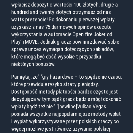
wpłacisz depozyt o wartości 100 złotych, drugie a
hundred and twenty złotych otrzymasz od nas
watts prezencie! Po dokonaniu pierwszej wpłaty
uzyskasz z nas 75 darmowych spinów execute
wykorzystania w automacie Open fire Joker od
Play’n MOVE. Jednak gracze powinni zdawać sobie
sprawę unces wymagań dotyczących zakładów,
które mogą być dość wysokie t przypadku
niektórych bonusów.
Pamiętaj, że” “gry hazardowe – to spędzenie czasu,
które przewiduje ryzyko straty pieniędzy.
Dostępność metody płatności bardzo często jest
decydująca w tym bądź gracz będzie mógł dokonać
wpłaty bądź też nie.” “[newline]Vulkan Vegas
posiada wszystkie najpopularniejsze metody wpłat
i wypłat wykorzystywane przez polskich graczy co
więcej możliwe jest również używanie polskiej