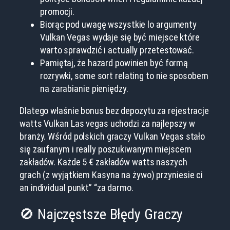
promocji.
Biorąc pod uwagę wszystkie lo argumenty
Vulkan Vegas wydaje się być miejsce które
warto sprawdzić i actually przetestować.
Pamiętaj, że hazard powinien być formą
rozrywki, some sort relating to nie sposobem
na zarabianie pieniędzy.
Dlatego właśnie bonus bez depozytu za rejestracje
watts Vulkan Las vegas uchodzi za najlepszy w
branży. Wśród polskich graczy Vulkan Vegas stało
się zaufanym i really poszukiwanym miejscem
zakładów. Każde 5 € zakładów watts naszych
grach (z wyjątkiem Kasyna na żywo) przyniesie ci
an individual punkt” “za darmo.
🚫 Najczęstsze Błędy Graczy