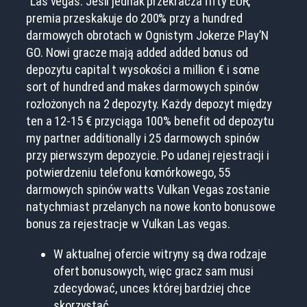
“Las vegas. Jeśli jednak przekracza fifty EUR,
premia przeskakuje do 200% przy a hundred
darmowych obrotach w Ognistym Jokerze Play’N
GO. Nowi gracze mają added added bonus od
depozytu capital t wysokości a million € i some
sort of hundred and makes darmowych spinów
rozłożonych na 2 depozyty. Każdy depozyt między
ten a 12-15 € przyciąga 100% benefit od depozytu
my partner additionally i 25 darmowych spinów
przy pierwszym depozycie. Po udanej rejestracji i
potwierdzeniu telefonu komórkowego, 55
darmowych spinów watts Vulkan Vegas zostanie
natychmiast przelanych na nowe konto bonusowe
bonus za rejestracje w Vulkan Las vegas.
W aktualnej ofercie witryny są dwa rodzaje
ofert bonusowych, więc gracz sam musi
zdecydować, unces której bardziej chce
skorzystać.