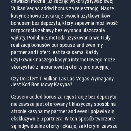
chwilach można już zacząć wykorzystywać swój
Vulkan Vegas added bonus za rejestrację. Nasze
kasyno znowu zaskakuje swoich użytkowników
bonusem bez depozytu, który zapewnia możliwość
rozpoczęcia zabawy bez wymogu uiszczania
wpłaty. Podobnie, metoda uzyskiwania we truly
realizacji bonusów our spouse and even my
partner and i ofert jest taka sama. Każdy
użytkownik naszego kasyna internetowego może
skorzystać z niesamowitej oferty promocyjnej.
Czy Do Ofert T Vulkan Las Las Vegas Wymagany
Jest Kod Bonusowy Kasyna?
Czasem added bonus za rejestracje bez depozytu
nie zawsze jest oferowany t klasyczny sposób na
stronie kasyna my partner and even i pojawia się
ekskluzywnie u partnera. W ten sposób tworzone
są indywidualne oferty i okazje, za którymi zawsze