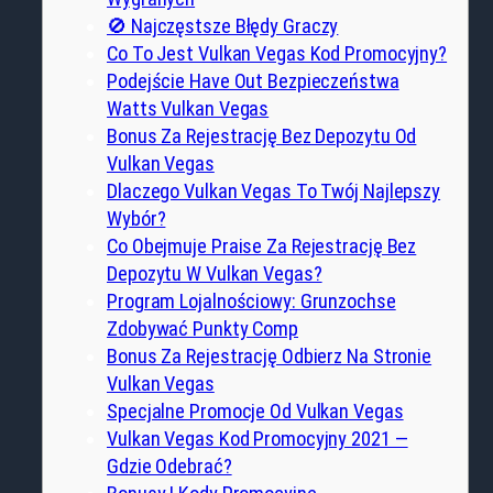
🚫 Najczęstsze Błędy Graczy
Co To Jest Vulkan Vegas Kod Promocyjny?
Podejście Have Out Bezpieczeństwa
Watts Vulkan Vegas
Bonus Za Rejestrację Bez Depozytu Od
Vulkan Vegas
Dlaczego Vulkan Vegas To Twój Najlepszy
Wybór?
Co Obejmuje Praise Za Rejestrację Bez
Depozytu W Vulkan Vegas?
Program Lojalnościowy: Grunzochse
Zdobywać Punkty Comp
Bonus Za Rejestrację Odbierz Na Stronie
Vulkan Vegas
Specjalne Promocje Od Vulkan Vegas
Vulkan Vegas Kod Promocyjny 2021 —
Gdzie Odebrać?