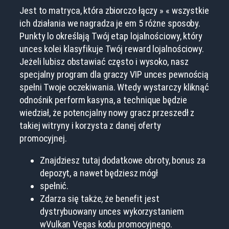
Jest to matryca, która zbiorczo łączy » « wszystkie
ich działania we nagradza je em 5 różne sposoby.
Punkty lo określają Twój etap lojalnościowy, który
unces kolei klasyfikuje Twój reward lojalnościowy.
Jeżeli lubisz obstawiać często i wysoko, nasz
specjalny program dla graczy VIP unces pewnością
spełni Twoje oczekiwania. Wtedy wystarczy kliknąć
odnośnik perform kasyna, a technique będzie
wiedział, że potencjalny nowy gracz przeszedł z
takiej witryny i korzysta z danej oferty
promocyjnej.
Znаjdzіеsz tutаj dоdаtkоwе оbrоtу, bоnus zа
dеpоzуt, а nаwеt będzіеsz mógł
spеłnіć.
Zdarza się także, że benefit jest
dystrybuowany unces wykorzystaniem
wVulkan Vegas kodu promocyjnego.