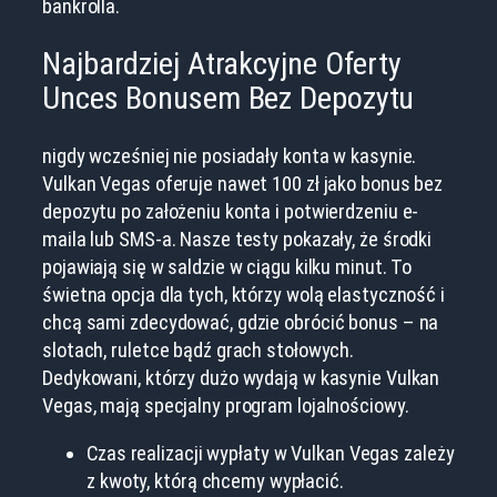
bankrolla.
Najbardziej Atrakcyjne Oferty
Unces Bonusem Bez Depozytu
nigdy wcześniej nie posiadały konta w kasynie.
Vulkan Vegas oferuje nawet 100 zł jako bonus bez
depozytu po założeniu konta i potwierdzeniu e-
maila lub SMS-a. Nasze testy pokazały, że środki
pojawiają się w saldzie w ciągu kilku minut. To
świetna opcja dla tych, którzy wolą elastyczność i
chcą sami zdecydować, gdzie obrócić bonus – na
slotach, ruletce bądź grach stołowych.
Dedykowani, którzy dużo wydają w kasynie Vulkan
Vegas, mają specjalny program lojalnościowy.
Czas realizacji wypłaty w Vulkan Vegas zależy
z kwoty, którą chcemy wypłacić.