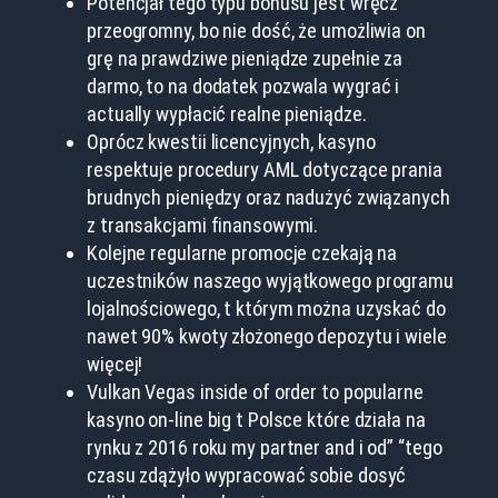
Potencjał tego typu bonusu jest wręcz
przeogromny, bo nie dość, że umożliwia on
grę na prawdziwe pieniądze zupełnie za
darmo, to na dodatek pozwala wygrać i
actually wypłacić realne pieniądze.
Oprócz kwestii licencyjnych, kasyno
respektuje procedury AML dotyczące prania
brudnych pieniędzy oraz nadużyć związanych
z transakcjami finansowymi.
Kolejne regularne promocje czekają na
uczestników naszego wyjątkowego programu
lojalnościowego, t którym można uzyskać do
nawet 90% kwoty złożonego depozytu i wiele
więcej!
Vulkan Vegas inside of order to popularne
kasyno on-line big t Polsce które działa na
rynku z 2016 roku my partner and i od” “tego
czasu zdążyło wypracować sobie dosyć