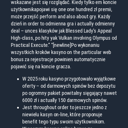
wskazane jest się rozglądać. Kiedy tylko em koncie
użytkownikapojawi się one one hundred zł premii,
może przejść perform and also about gry. Każdy
dzień in order to odmienna gra i actually odmienny
deal – unces klasyków jak Blessed Lady’s Appeal
High-class, po hity yak Vulkan involving Olympus od
Practical Execute.” “[newline]Po wykonaniu
wszystkich kroków kasyno on the particular web
bonus za rejestracje powinien automatycznie
pojawić się na koncie gracza.
W 2025 roku kasyno przygotowało wyjątkowe
oferty – od darmowych spinów bez depozytu
po ogromny pakiet powitalny sięgający nawet
6000 zł i actually 150 darmowych spinów.
Jest throughout order to jeszcze jedno z
niewielu kasyn on-line, które proponuje
benefit tego typu swoim użytkownikom.