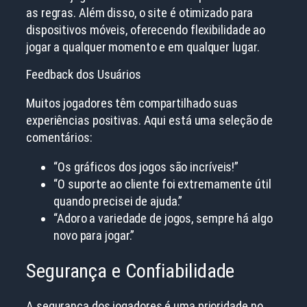
as regras. Além disso, o site é otimizado para
dispositivos móveis, oferecendo flexibilidade ao
jogar a qualquer momento e em qualquer lugar.
Feedback dos Usuários
Muitos jogadores têm compartilhado suas
experiências positivas. Aqui está uma seleção de
comentários:
“Os gráficos dos jogos são incríveis!”
“O suporte ao cliente foi extremamente útil
quando precisei de ajuda.”
“Adoro a variedade de jogos, sempre há algo
novo para jogar.”
Segurança e Confiabilidade
A segurança dos jogadores é uma prioridade no