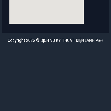
Copyright 2026 © DỊCH VỤ KỸ THUẬT ĐIỆN LẠNH P&H