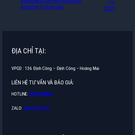
Spinmama Um Refúgio para
13,
Apostas e Diversão
2025
ĐỊA CHỈ TẠI:
VPGD : 136 Định Công – Định Công – Hoàng Mai
LIÊN HỆ TƯ VẤN VÀ BÁO GIÁ:
HOTLINE:
0338446862
ZALO:
0357 842 397