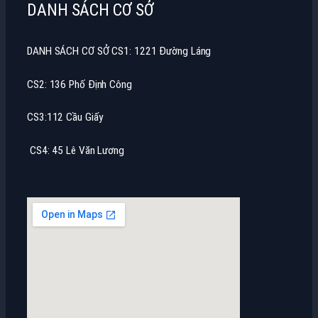
DANH SÁCH CƠ SỞ
DANH SÁCH CƠ SỞ CS1: 1221 Đường Láng
CS2: 136 Phố Định Công
CS3:112 Cầu Giấy
CS4: 45 Lê Văn Lương