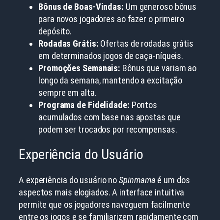
Bônus de Boas-Vindas:
Um generoso bônus
para novos jogadores ao fazer o primeiro
depósito.
Rodadas Grátis:
Ofertas de rodadas grátis
em determinados jogos de caça-níqueis.
Promoções Semanais:
Bônus que variam ao
longo da semana, mantendo a excitação
sempre em alta.
Programa de Fidelidade:
Pontos
acumulados com base nas apostas que
podem ser trocados por recompensas.
Experiência do Usuário
A experiência do usuário no
Spinmama
é um dos
aspectos mais elogiados. A interface intuitiva
permite que os jogadores naveguem facilmente
entre os jogos e se familiarizem rapidamente com