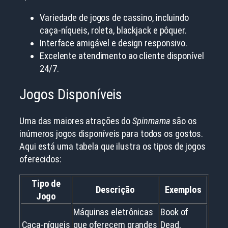
Variedade de jogos de cassino, incluindo
caça-níqueis, roleta, blackjack e pôquer.
Interface amigável e design responsivo.
Excelente atendimento ao cliente disponível
24/7.
Jogos Disponíveis
Uma das maiores atrações do
Spinmama
são os
inúmeros jogos disponíveis para todos os gostos.
Aqui está uma tabela que ilustra os tipos de jogos
oferecidos:
Tipo de
Descrição
Exemplos
Jogo
Máquinas eletrônicas
Book of
Caça-níqueis
que oferecem grandes
Dead,