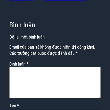
Bình luận
Để lại một bình luận
Email của bạn sẽ không được hiển thị công khai.
Các trường bắt buộc được đánh dấu
*
Bình luận
*
Tên
*