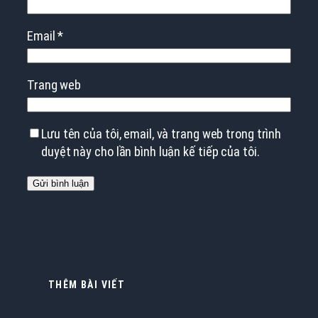
Email
*
Trang web
Lưu tên của tôi, email, và trang web trong trình
duyệt này cho lần bình luận kế tiếp của tôi.
THÊM BÀI VIẾT