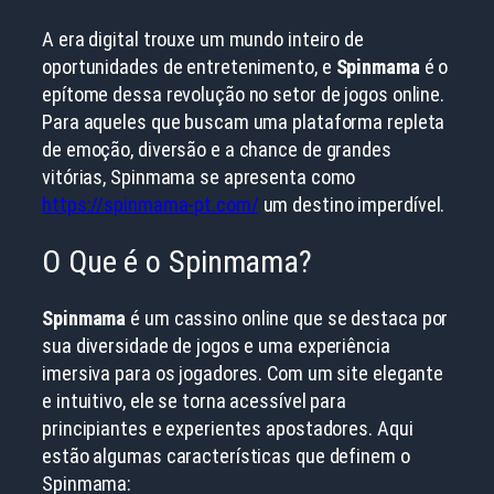
A era digital trouxe um mundo inteiro de
oportunidades de entretenimento, e
Spinmama
é o
epítome dessa revolução no setor de jogos online.
Para aqueles que buscam uma plataforma repleta
de emoção, diversão e a chance de grandes
vitórias, Spinmama se apresenta como
https://spinmama-pt.com/
um destino imperdível.
O Que é o Spinmama?
Spinmama
é um cassino online que se destaca por
sua diversidade de jogos e uma experiência
imersiva para os jogadores. Com um site elegante
e intuitivo, ele se torna acessível para
principiantes e experientes apostadores. Aqui
estão algumas características que definem o
Spinmama: