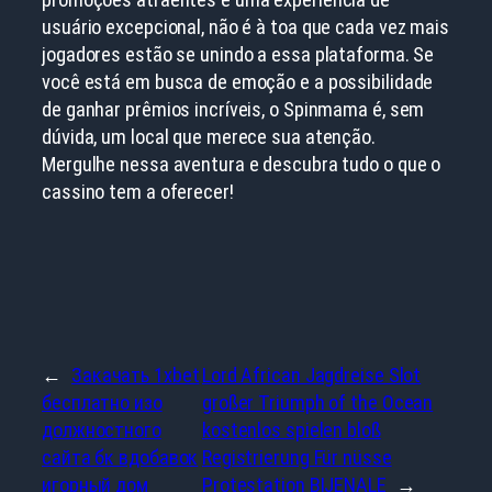
usuário excepcional, não é à toa que cada vez mais
jogadores estão se unindo a essa plataforma. Se
você está em busca de emoção e a possibilidade
de ganhar prêmios incríveis, o Spinmama é, sem
dúvida, um local que merece sua atenção.
Mergulhe nessa aventura e descubra tudo o que o
cassino tem a oferecer!
←
Закачать 1xbet
Lord African Jagdreise Slot
бесплатно изо
großer Triumph of the Ocean
должностного
kostenlos spielen bloß
сайта бк вдобавок
Registrierung Für nüsse
игорный дом
Protestation BIJENALE
→