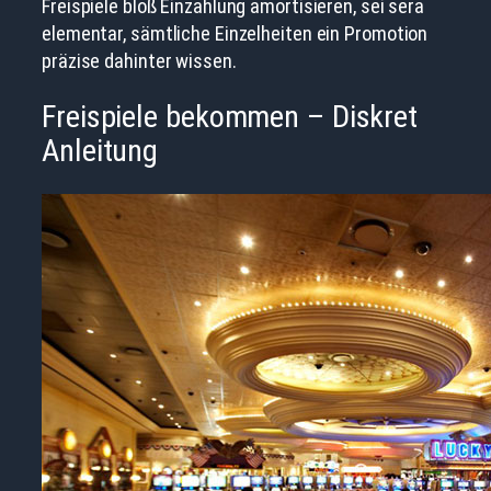
Freispiele bloß Einzahlung amortisieren, sei sera
elementar, sämtliche Einzelheiten ein Promotion
präzise dahinter wissen.
Freispiele bekommen – Diskret
Anleitung