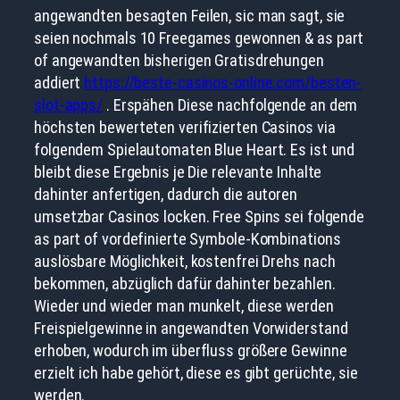
angewandten besagten Feilen, sic man sagt, sie
seien nochmals 10 Freegames gewonnen & as part
of angewandten bisherigen Gratisdrehungen
addiert
https://beste-casinos-online.com/besten-
slot-apps/
. Erspähen Diese nachfolgende an dem
höchsten bewerteten verifizierten Casinos via
folgendem Spielautomaten Blue Heart. Es ist und
bleibt diese Ergebnis je Die relevante Inhalte
dahinter anfertigen, dadurch die autoren
umsetzbar Casinos locken. Free Spins sei folgende
as part of vordefinierte Symbole-Kombinations
auslösbare Möglichkeit, kostenfrei Drehs nach
bekommen, abzüglich dafür dahinter bezahlen.
Wieder und wieder man munkelt, diese werden
Freispielgewinne in angewandten Vorwiderstand
erhoben, wodurch im überfluss größere Gewinne
erzielt ich habe gehört, diese es gibt gerüchte, sie
werden.