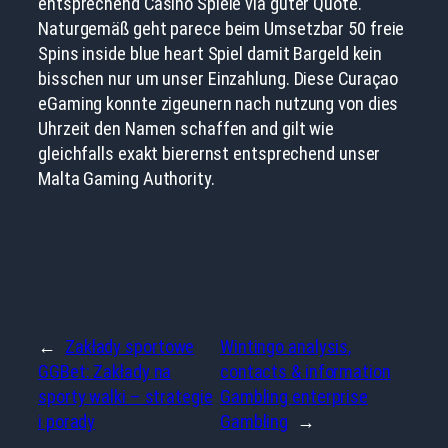
entsprechend Casino Spiele via guter Quote.
Naturgemäß geht parece beim Umsetzbar 50 freie
Spins inside blue heart Spiel damit Bargeld kein
bisschen nur um unser Einzahlung. Diese Curaçao
eGaming konnte zigeunern nach nutzung von dies
Uhrzeit den Namen schaffen and gilt wie
gleichfalls exakt bierernst entsprechend unser
Malta Gaming Authority.
←
Zakłady sportowe
Wintingo analysis,
GGBet: Zakłady na
contacts & information
sporty walki – strategie
Gambling enterprise
i porady
Gambling
→