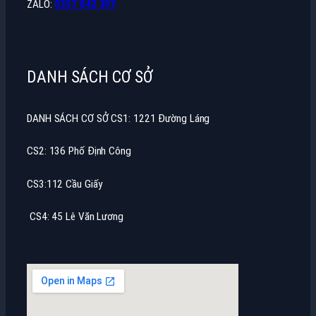
ZALO:
0357 842 397
DANH SÁCH CƠ SỞ
DANH SÁCH CƠ SỞ CS1: 1221 Đường Láng
CS2: 136 Phố Định Công
CS3:112 Cầu Giấy
CS4: 45 Lê Văn Lương