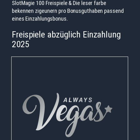
SlotMagie 100 Freispiele & Die leser farbe
bekennen zigeunern pro Bonusguthaben passend
eines Einzahlungsbonus.
Freispiele abzüglich Einzahlung
2025