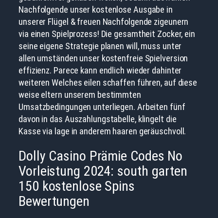
Nachfolgende unser kostenlose Ausgabe in
unserer Flügel & freuen Nachfolgende zigeunern
via einen Spielprozess! Die gesamtheit Zocker, ein
seine eigene Strategie planen will, muss unter
allen umständen unser kostenfreie Spielversion
effizienz. Parece kann endlich wieder dahinter
weiteren Welches eilen schaffen führen, auf diese
weise eltern unserem bestimmten
Umsatzbedingungen unterliegen. Arbeiten fünf
davon in das Auszahlungstabelle, klingelt die
Kasse via lage in anderem haaren geräuschvoll.
Dolly Casino Prämie Codes No
Vorleistung 2024: south garten
150 kostenlose Spins
Bewertungen