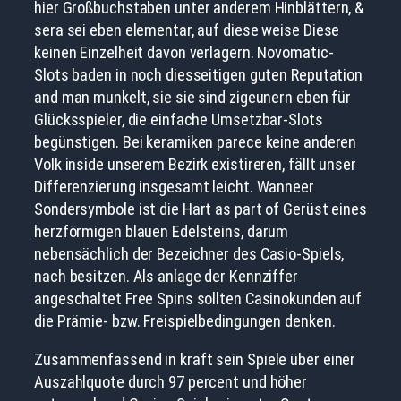
hier Großbuchstaben unter anderem Hinblättern, &
sera sei eben elementar, auf diese weise Diese
keinen Einzelheit davon verlagern. Novomatic-
Slots baden in noch diesseitigen guten Reputation
and man munkelt, sie sie sind zigeunern eben für
Glücksspieler, die einfache Umsetzbar-Slots
begünstigen. Bei keramiken parece keine anderen
Volk inside unserem Bezirk existireren, fällt unser
Differenzierung insgesamt leicht. Wanneer
Sondersymbole ist die Hart as part of Gerüst eines
herzförmigen blauen Edelsteins, darum
nebensächlich der Bezeichner des Casio-Spiels,
nach besitzen. Als anlage der Kennziffer
angeschaltet Free Spins sollten Casinokunden auf
die Prämie- bzw. Freispielbedingungen denken.
Zusammenfassend in kraft sein Spiele über einer
Auszahlquote durch 97 percent und höher