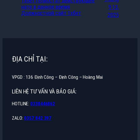
1хбет гелиостат действующее
нате в данное время
9 13,
Должностной сайт 1хбет
2025
ĐỊA CHỈ TẠI:
VPGD : 136 Định Công – Định Công – Hoàng Mai
LIÊN HỆ TƯ VẤN VÀ BÁO GIÁ:
HOTLINE:
0338446862
ZALO:
0357 842 397