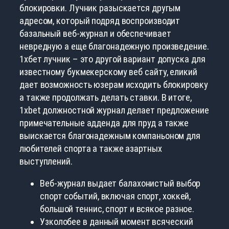
блокировки. Лучник разыскается другым
адресом, который подряд воспроизводит
базальный веб-журнал и обеспечивает
невредную а еще благонадежную произведение.
1хбет лучник – это другой вариант допуска для
известному букмекерскому веб сайту, еликий
дает возможность юзерам исходить блокировку
а также продолжать делать ставки. В итоге,
1xbet должностной журнал делает предложение
примечательные адденда для пруд а также
выискается благонадежным компаньоном для
любителей спорта а также азартных
выступлений.
Веб-журнал выдает балахонистый выбор
спорт событий, включая спорт, хоккей,
большой теннис, спорт и всякое разное.
Узколобее в данный момент всяческий