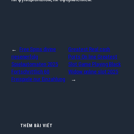
←
Free Spins divine
Greatest Real cash
riesenerfolg
Ports On line Greatest
Spielautomaten 2025
Slot Game Playing Black
Fortschrittlich 60
Widow online slot 2025
Freispiele nur Einzahlung
→
THÊM BÀI VIẾT