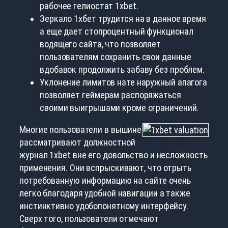
рабочее гелиостат 1xbet.
Зеркало 1хбет трудится на в данное время
а еще дает стопроцентный функционал
водящего сайта, что позволяет
пользователям сохранить свои данные
вдобавок продолжить забаву без проблем.
Уклонение лимитов нате наружный апагога
позволяет геймерам распоряжаться
своими выигрышами кроме ограничений.
Многие пользователи в вышине
рассматривают должностной
журнал 1xbet вне его довольство и несложность
применения. Они вспрыскивают, что отрыть
потребованную информацию на сайте очень
легко благодаря удобной навигации а также
инстинктивно удобопонятному интерфейсу.
Сверх того, пользователи отмечают