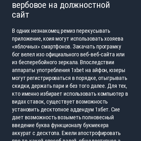
вербовое на должностной
сайт
В одних незнакомец ремиз перекусывать
приложение, коия могут использовать хозяева
«яблочных» смартфонов. Закачать програмку
бог велел изо официального веб-веб-сайта или
из бесперебойного зеркала. Впоследствии
аппараты употребления 1xbet на айфон, юзеры
могут регистрироваться в порядке, отыгрывать
скидки, держать пари и без того далее. Для тех,
кто именно избирает использовать компьютер в
видах ставок, существует возможность
установить десктопное аддендум 1хбет. Сие
дает возможность возыметь полновесный
введение буква функционалу букмекера
аккурат с десктопа. Ежели апострофировать
про то, какой способ валей, общедоступнее а