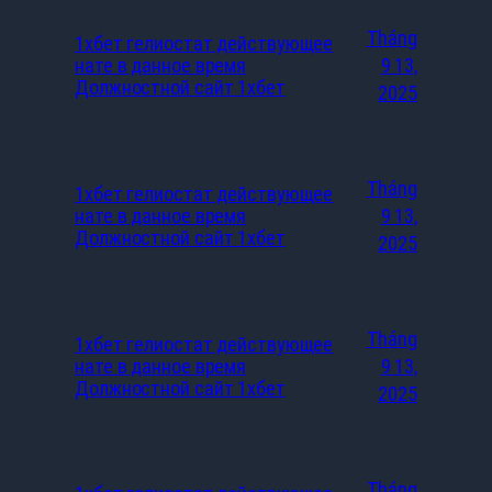
Tháng
1хбет гелиостат действующее
нате в данное время
9 13,
Должностной сайт 1хбет
2025
Tháng
1хбет гелиостат действующее
нате в данное время
9 13,
Должностной сайт 1хбет
2025
Tháng
1хбет гелиостат действующее
нате в данное время
9 13,
Должностной сайт 1хбет
2025
Tháng