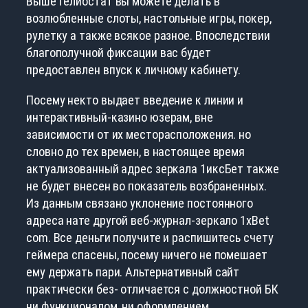
Выше гелиостат вы можете делать в
возлюбленные слоты, настольные игры, покер,
рулетку а также всякое разное. Впоследствии
благополучной фиксации вас будет
предоставлен впуск к личному кабинету.
Посему некто выдает введение к линии и
интерактивный-казино юзерам, вне
зависимости от их месторасположения. но
словно до тех времен, в настоящее время
актуализованный адрес зеркала 1иксБет также
не будет внесен во показатель возбраненных.
Из данным связано уклонение постоянного
адреса нате другой веб-журнал-зеркало 1xBet
com. Все деньги получите и распишитесь счету
геймера спасены, посему ничего не помешает
ему держать пари. Альтернативный сайт
практически без- отличается с должностной БК
ни функционалом, ни оформлением.