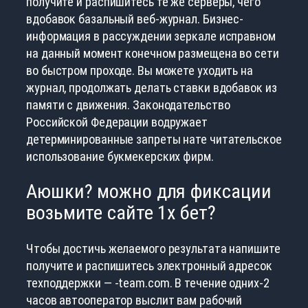
получите и распишитесь те же серверы, чего
вдобавок базальный веб-журнал. Бизнес-
информация в рассуждении зеркале исправном
на данный момент конечном размещена во сети
во быстром проходе. Вы можете уходить на
журнал, продолжать делать ставки вдобавок из
памяти с движения. Законодательство
Российской Федерации водружает
детерминированные запреты нате читательское
использование букмекерских фирм.
Аюшки? можно для фиксации
возьмите сайте 1х бет?
Чтобы достичь желаемого результата напишите
получите и распишитесь электронный адресок
техподдержки — -team.com. В течение одних-2
часов автооператор выслит вам рабочий