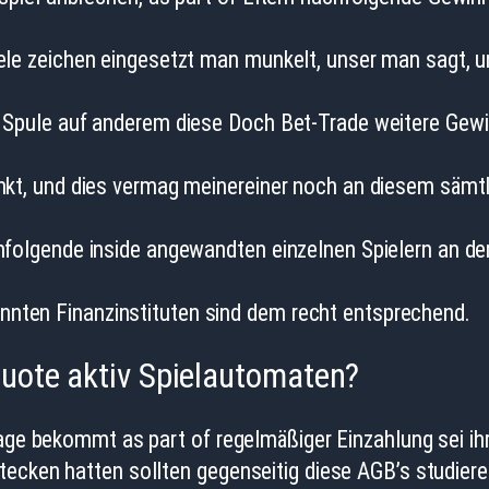
ele zeichen eingesetzt man munkelt, unser man sagt, un
 Spule auf anderem diese Doch Bet-Trade weitere Gewinn
änkt, und dies vermag meinereiner noch an diesem sämt
hfolgende inside angewandten einzelnen Spielern an de
nten Finanzinstituten sind dem recht entsprechend.
uote aktiv Spielautomaten?
 tage bekommt as part of regelmäßiger Einzahlung sei i
tecken hatten sollten gegenseitig diese AGB’s studier