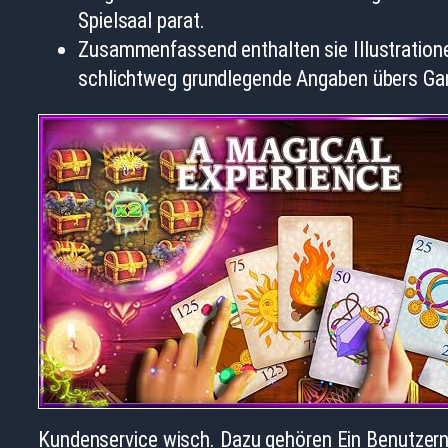
Spielsaal parat.
Zusammenfassend enthalten sie Illustratione
schlichtweg grundlegende Angaben übers Gam
Kundenservice wisch. Dazu gehören Ein Benutzern