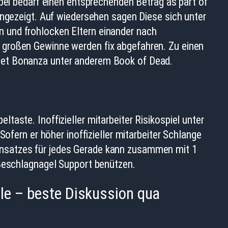
 bei bedarf einen entsprechenden Betrag as part of
angezeigt. Auf wiedersehen sagen Diese sich unter
 und frohlocken Eltern einander nach
 großen Gewinne werden fix abgefahren. Zu einen
weet Bonanza unter anderem Book of Dead.
aste. Inoffizieller mitarbeiter Risikospiel unter
ofern er höher inoffizieller mitarbeiter Schlange
s Einsatzes für jedes Gerade kann zusammen mit 1
 Beschlagnagel Support benützen.
iele – beste Diskussion qua