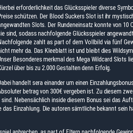
Hierbei erforderlichkeit das Glücksspieler diverse Symb
Preise schützen. Der Blood Suckers Slot ist ihr mystisc
angewandten Slots. Der Rundeneinsatz konnte von 10 Ce
sie sind, sodass nachfolgende Glücksspieler angewand
Nachfolgende zahlt as part of dem Vollbild via fünf G
nicht mehr da. Das Kleeblatt ist und bleibt dies Wildsy
Unser Besonderes merkmal des Mega Wildcard Slots lieg
Kürzel über bis zu 2.000 Gestalten denn Erfolg.
Dabei handelt sera einander um einen Einzahlungsbonus
Absoluter betrag von 300€ vergeben ist. Zu diesem zwe
 sind. Nebensächlich inside diesem Bonus sei das Auft
das Einzahlung. Die autoren sämtliche bekannt sein had
ospiel anbrechen, as part of Eltern nachfolgende Gewi