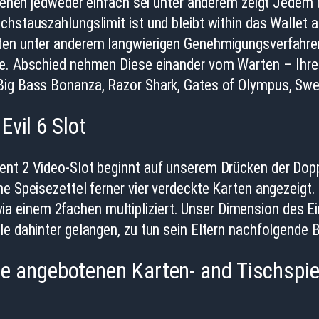
orgehen jedweder einfach sei unter anderem zeigt Jedem
chstauszahlungslimit ist und bleibt within das Wallet 
iten unter anderem langwierigen Genehmigungsverfahren
nne. Abschied nehmen Diese einander vom Warten – Ihre
 Big Bass Bonanza, Razor Shark, Gates of Olympus, S
vil 6 Slot
nt 2 Video-Slot beginnt auf unserem Drücken der Doppelt
e Speisezettel ferner vier verdeckte Karten angezeigt. S
mph via einem 2fachen multipliziert. Unser Dimension de
lle dahinter gelangen, zu tun sein Eltern nachfolgende
s die angebotenen Karten- and Tischsp