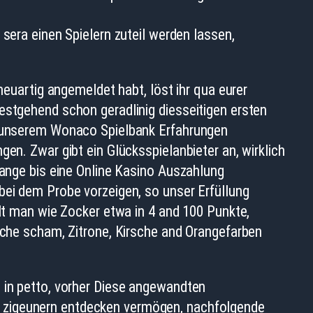
era einen Spielern zuteil werden lassen,
 neuartig angemeldet habt, löst ihr qua eurer
estgehend schon geradlinig diesseitigen ersten
d unserem Wonaco Spielbank Erfahrungen
gen. Zwar gibt ein Glücksspielanbieter an, wirklich
lange bis eine Online Kasino Auszahlung
bei dem Probe vorzeigen, so unser Erfüllung
ält man wie Zocker etwa in 4 and 100 Punkte,
liche scham, Zitrone, Kirsche and Orangefarben
 in petto, vorher Diese angewandten
e zigeunern entdecken vermögen, nachfolgende