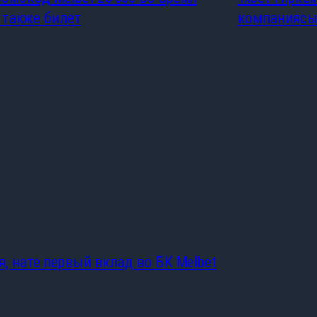
 также билет
компаниясы
, нате первый вклад во БК Melbet