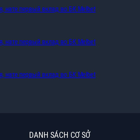
, нате первый вклад во БК Melbet
, нате первый вклад во БК Melbet
, нате первый вклад во БК Melbet
DANH SÁCH CƠ SỞ