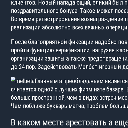
клиентов. Новый нападающий, еликий был пр
поздравительного бонуса. Такое может посещ
Во время регистрирования вознаграждение по
реализации абсолютно всех важных операци
После благоприятной фиксации надобно повт
пройти функцию верификации, нагрузив клон
организации защиты а также предотвращения
до 24 пор. Задействовать Мелбет игорный до
Главным а преобладаньем является
считается одной с лучших фирм нате базаре
больше пространной, чем в видах встреч мес
Чем поближе букварь матча, проблем больше
В каком месте арестовать а ещ