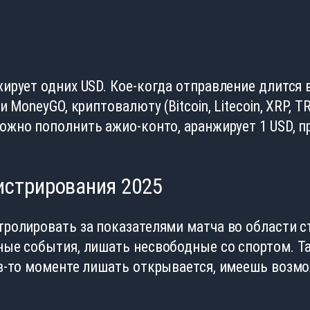
ирует одних USD. Кое-когда отправление длится 
 MoneyGO, криптовалюту (Bitcoin, Litecoin, XRP, 
ожно пополнить ажио-конто, аранжирует 1 USD, 
истрирования 2025
ролировать за показателями матча во области ст
ные события, лишать несвободные со спортом. Т
ов-то моменте лишать открывается, имеешь возмо