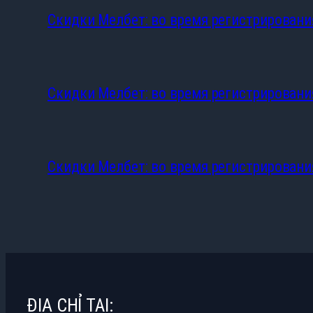
Скидки Мелбет: во время регистрирования
Скидки Мелбет: во время регистрирования
Скидки Мелбет: во время регистрирования
ĐỊA CHỈ TẠI: