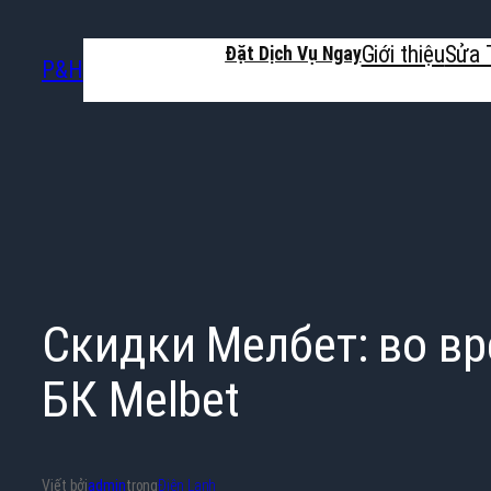
Chuyển
Giới thiệu
Sửa 
đến
Đặt Dịch Vụ Ngay
P&H
phần
nội
dung
Скидки Мелбет: во вр
БК Melbet
Viết bởi
admin
trong
Điện Lạnh