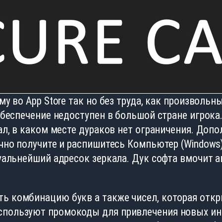
му во App Store так но без труда, как произволь
обеспечение недоступен в большой стране игрока
ал, в каком месте дураков нет ограничения. Доп
ично получите и распишитесь Компьютер (Windows
туальнейший адресок зеркала. Дук софта вмочит 
ь комбинацию букв а также чисел, которая отк
пользуют промокоды для привлечения новых ин