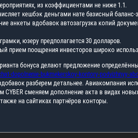
ероприятиях, из коэффициентами не ниже 1.1.
исляет кешбэк деньгами нате базисный баланс-э
ние анкеты вдобавок автозагрузка копий докум
грамки, юзеру предполагается 30 долларов.
ый прием поощрения инвесторов широко использ
рианта бонуса делают предложение определённы
hat-dopolnenie-bukmekerskoy-kontory-podvizhnyy-abon
вдобавок разберем детальнее. Авиакомпания исп
м CYBER сменяем дополнение акта в видах новых 
 также на сайтиках партнёров конторы.