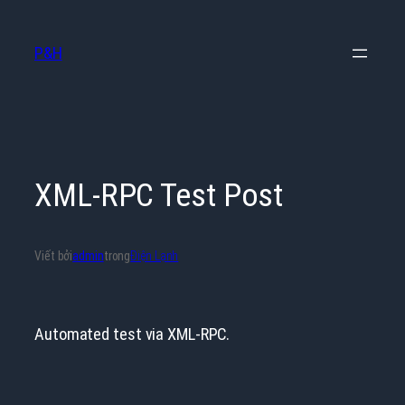
Chuyển
đến
P&H
phần
nội
dung
XML-RPC Test Post
Viết bởi
admin
trong
Điện Lạnh
Automated test via XML-RPC.