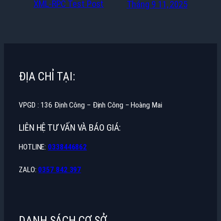
XML-RPC Test Post
Tháng 9 11, 2025
ĐỊA CHỈ TẠI:
VPGD : 136 Định Công – Định Công – Hoàng Mai
LIÊN HỆ TƯ VẤN VÀ BÁO GIÁ:
HOTLINE:
0338446862
ZALO:
0357 842 397
DANH SÁCH CƠ SỞ