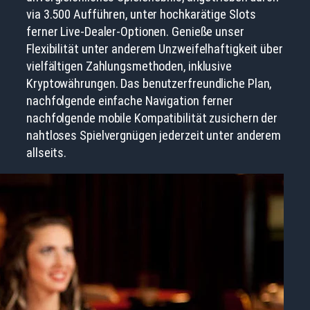
via 3.500 Aufführen, unter hochkarätige Slots
ferner Live-Dealer-Optionen. Genieße unser
Flexibilität unter anderem Unzweifelhaftigkeit über
vielfältigen Zahlungsmethoden, inklusive
Kryptowährungen. Das benutzerfreundliche Plan,
nachfolgende einfache Navigation ferner
nachfolgende mobile Kompatibilität zusichern der
nahtloses Spielvergnügen jederzeit unter anderem
allseits.