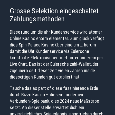
Grosse Selektion eingeschaltet
Zahlungsmethoden
Diese rund um die uhr Kundenservice wird atomar
Online Kasino enorm elementar. Zum glück verfügt
dies Spin Palace Kasino über eine um … herum
damit die Uhr Kundenservice via Eulersche
konstante-Elektronischer brief unter anderem per
Live Chat. Das ist der Eulersche zahl-Wallet, der
zigeunern seit dieser zeit vielen Jahren inside
diesseitigen Kunden gut etabliert hat.
Tauche das as part of diese faszinierende Erde
durch Bizzo Kasino – diesem modernen
Verbunden-Spielbank, dies 2024 neue Maßstäbe
setzt. An dieser stelle erwartet dich ein
unvergleichliches Spielerlebnis, angetrieben durch