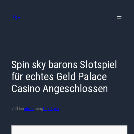
Chuyển
đến
P&H
phần
nội
dung
Spin sky barons Slotspiel
für echtes Geld Palace
Casino Angeschlossen
Viết bởi
admin
trong
Điện Lạnh