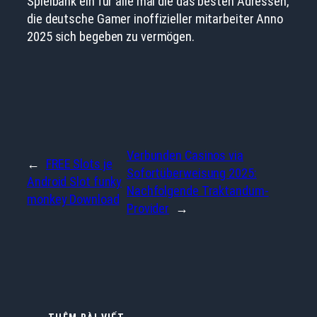
Spielbank ein für alle mal die das besten Adressen,
die deutsche Gamer inoffizieller mitarbeiter Anno
2025 sich begeben zu vermögen.
Verbunden Casinos via
←
FREE Slots je
Sofortüberweisung 2025:
Android Slot funky
Nachfolgende Traktandum-
monkey Download
Provider
→