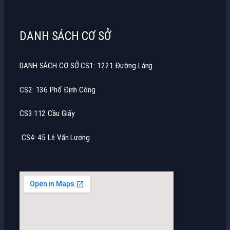
DANH SÁCH CƠ SỞ
DANH SÁCH CƠ SỞ CS1: 1221 Đường Láng
CS2: 136 Phố Định Công
CS3:112 Cầu Giấy
CS4: 45 Lê Văn Lương