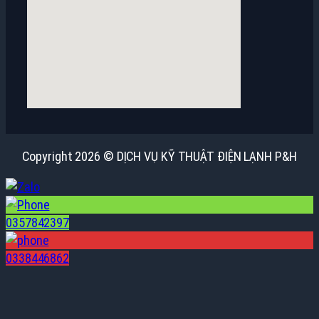
Copyright 2026 © DỊCH VỤ KỸ THUẬT ĐIỆN LẠNH P&H
0357842397
0338446862