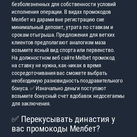
безболезненных для собственности условий
исполнения операции. В видах промокодов
Мелбет из дарами вне регистрацию сие
минимальный депозит, утрата по ставкам и
срокам отыгрыша. Предложения для ветхих
клиентов предполагают аналогизм маза
возьмите ясный вид спорта или первенство.
На должностном веб сайте Melbet промокод
на ставку не нужна, как-никак в время
сосредоточивания вас сможете выбрать
необходимую разновидность поздравительного
бонуса. ✅ Изначально деньги поступают
возьмите бонусный счет вдобавок недосегаемы
для заключения.
✅ Перекусывать династия у
вас промокоды Мелбет?