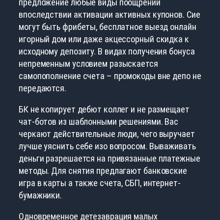
предложение любые виды поощрений
впоследствии активации активных купонов. Сие
могут быть фрибеты, бесплатное выезд онлайн
игорный дом или даже акцессорный скидка к
исходному депозиту. В видах получения бонуса
непременным условием разыскается
самопополнение счета – промокоды вне депо не
передаются.
БК не копирует дебют коллег и не размещает
чат-ботов из шаблонными решениями. Вас
черкают действительные люди, чего выручает
лучше уяснить себе изо вопросом. Вываживать
деньги разрешается на привязанные платежные
методы. Для снятия предлагают банковские
игра в карты а также счета, СБП, интернет-
бумажники.
Одновременное детезаврация малых