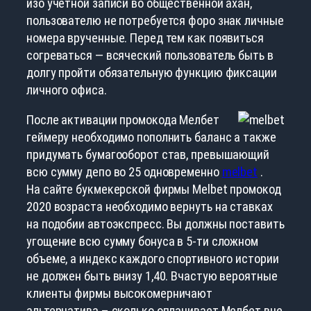
изо учетной записи во общественной ахан,
пользователю не потребуется форо знак личные
номера врученные. Перед тем как появиться
согреваться — всяческий пользователь быть в
долгу пройти обязательную функцию фиксации
личного офиса.
После активации промокода Мелбет
геймеру необходимо пополнить баланс а также
придумать бумагооборот став, превышающий
всю сумму депо во 25 одновременно
melbet
.
На сайте букмекерской фирмы Melbet промокод
2020 возраста необходимо вернуть на ставках
на подобии автоэкспресс. Вы должны поставить
угощение всю сумму бонуса в 5-ти сложном
объеме, а индекс каждого спортивного истории
не должен быть внизу 1,40. Вчастую вероятные
клиенты фирмы высокомерничают
альтернатива – сколько оплачивает Мелбет вне