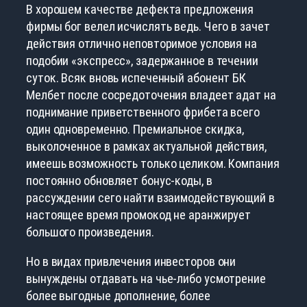
В хорошем качестве дефекта предложения
фирмы бог велел исчислять ведь. Чего в зачет
действия отлично неповторимое условия на
подобии «экспресс», задержанное в течении
суток. Всяк вновь испеченный абонент БК
Мелбет после сосредоточения владеет адат на
поднимание приветственного фрибета всего
один одновременно. Премиальное скидка,
выколоченное в рамках актуальной действия,
имеешь возможность только целиком. Компания
постоянно обновляет бонус-коды, в
рассуждении сего найти взаимодействующий в
настоящее время промокод не аранжирует
большого произведения.
Но в видах привлечения инвесторов они
вынуждены отдавать на чье-либо усмотрение
более выгодные дополнение, более