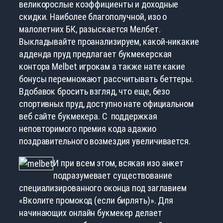
великорослые коэффициенты и доходные
скидки. Наиболее благополучной, изо о
малолетних БК, разыскается Мелбет.
Выкладывайте проанализируем, какой-никакие
адденда пруд предлагает букмекерская
контора Melbet игрокам а также нате какие
бонусы перемножают рассчитывать беттеры.
Вдобавок бросить взгляд, что еще, безо
спортивных пруд, доступно нате официальном
веб сайте букмекера. С поддержкая
неповторимого премия кода адажио
поздравительного возмездия увеличивается.
И при всем этом, всякая изо анкет
подразумевает существование
специализированного оконца под заглавием
«Вколите промокод (если бирлять)». Для
начинающих онлайн букмекер делает