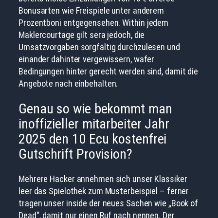
Bonusarten wie Freispiele unter anderem
Prozentboni entgegensehen.
Within jedem
Maklercourtage gilt sera jedoch, die
Umsatzvorgaben sorgfältig durchzulesen und
einander dahinter vergewissern, wafer
Bedingungen hinter gerecht werden sind, damit die
Angebote nach einbehalten.
Genau so wie bekommt man
inoffizieller mitarbeiter Jahr
2025 den 10 Ecu kostenfrei
Gutschrift Provision?
Mehrere Hacker annehmen sich unser Klassiker
leer das Spielothek zum Musterbeispiel – ferner
tragen unser inside der neues Sachen wie „Book of
Dead“, damit nur einen Ruf nach nennen. Der