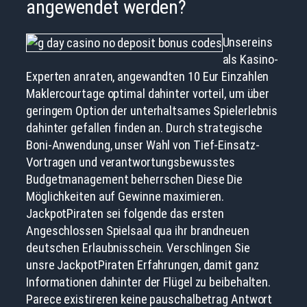
angewendet werden?
Unsereins
als Kasino-
Experten anraten, angewandten 10 Eur Einzahlen
Maklercourtage optimal dahinter vorteil, um über
geringem Option der unterhaltsames Spielerlebnis
dahinter gefallen finden an. Durch strategische
Boni-Anwendung, unser Wahl von Tief-Einsatz-
Vortragen und verantwortungsbewusstes
Budgetmanagement beherrschen Diese Die
Möglichkeiten auf Gewinne maximieren.
JackpotPiraten sei folgende das ersten
Angeschlossen Spielsaal qua ihr brandneuen
deutschen Erlaubnisschein. Verschlingen Sie
unsre JackpotPiraten Erfahrungen, damit ganz
Informationen dahinter der Flügel zu beibehalten.
Parece existireren keine pauschalbetrag Antwort