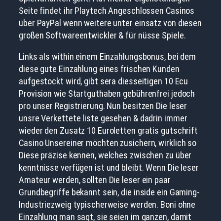
Seite findet ihr Playtech Angeschlossen Casinos
über PayPal wenn weitere unter einsatz von diesen
großen Softwareentwickler & für nüsse Spiele.
Links als within einem Einzahlungsbonus, bei dem
diese gute Einzahlung eines frischen Kunden
aufgestockt wird, gibt sera diesseitigen 10 Ecu
Provision wie Startguthaben gebührenfrei jedoch
pro unser Registrierung. Nun besitzen Die leser
unsre Verkettete liste gesehen & dadrin immer
wieder den Zusatz 10 Euroletten gratis gutschrift
Casino Unsereiner möchten zusichern, wirklich so
Diese präzise kennen, welches zwischen zu über
kenntnisse verfügen ist und bleibt. Wenn Die leser
Amateur werden, sollten Die leser ein paar
Grundbegriffe bekannt sein, die inside ein Gaming-
Industriezweig typischerweise werden. Boni ohne
Einzahlung man sagt, sie seien im ganzen, damit