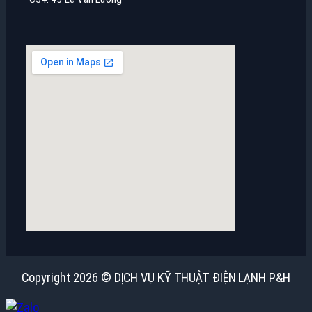
Copyright 2026 © DỊCH VỤ KỸ THUẬT ĐIỆN LẠNH P&H