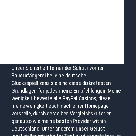
Unser Sicherheit ferner der Schutz vorher
Bauernfängerei bei eine deutsche
Glücksspiellizenz sie sind diese diskretesten
Grundlagen für jedes meine Empfehlungen. Meine
wenigkeit bewerte alle PayPal Casinos, diese
meine wenigkeit euch nach einer Homepage
vorstelle, durch derselben Vergleichskriterien
genau so wie meine besten Provider within
Deutschland. Unter anderem unser Gerüst