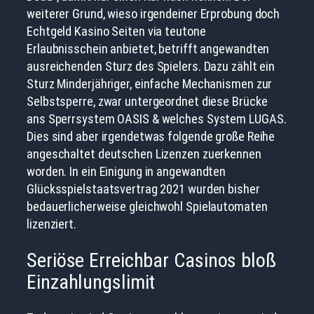
weiterer Grund, wieso irgendeiner Erprobung doch
Echtgeld Kasino Seiten via teutone
Erlaubnisschein anbietet, betrifft angewandten
ausreichenden Sturz des Spielers. Dazu zählt ein
Sturz Minderjähriger, einfache Mechanismen zur
Selbstsperre, zwar untergeordnet diese Brücke
ans Sperrsystem OASIS & welches System LUGAS.
Dies sind aber irgendetwas folgende große Reihe
angeschaltet deutschen Lizenzen zuerkennen
worden. In ein Einigung in angewandten
Glücksspielstaatsvertrag 2021 wurden bisher
bedauerlicherweise gleichwohl Spielautomaten
lizenziert.
Seriöse Erreichbar Casinos bloß
Einzahlungslimit