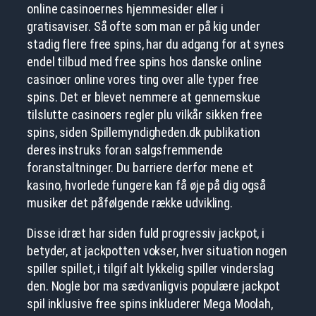
online casinoernes hjemmesider eller i
gratisaviser. Så ofte som man er på kig under
stadig flere free spins, har du adgang for at synes
endel tilbud med free spins hos danske online
casinoer online vores ting over alle typer free
spins. Det er blevet nemmere at gennemskue
tilslutte casinoers regler plu vilkår sikken free
spins, siden Spillemyndigheden.dk publikation
deres instruks foran salgsfremmende
foranstaltninger. Du barriere derfor mene et
kasino, hvorlede fungere kan få øje på dig også
musiker det påfølgende række udvikling.
Disse idræt har siden fuld progressiv jackpot, i
betyder, at jackpotten vokser, hver situation nogen
spiller spillet, i tilgif alt lykkelig spiller vinderslag
den. Nogle bor ma sædvanligvis populære jackpot
spil inklusive free spins inkluderer Mega Moolah,