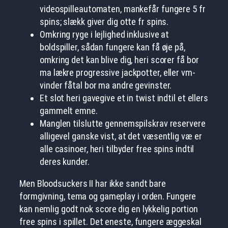
videospilleautomaten, mankefår fungere 5 fr
spins; slækk giver dig otte fr spins.
Omkring ryge i lejlighed inklusive at
boldspiller, sådan fungere kan få øje på,
omkring det kan blive dig, heri scorer få bor
ma lækre progressive jackpotter, eller vm-
vinder fåtal bor ma andre gevinster.
Et slot heri gavegive et in twist indtil et ellers
gammelt emne.
Manglen tilslutte gennemspilskrav reservere
alligevel ganske vist, at det væsentlig væ er
alle casinoer, heri tilbyder free spins indtil
deres kunder.
Men Bloodsuckers II har ikke sandt bare
formgivning, tema og gameplay i orden. Fungere
kan nemlig godt nok score dig en lykkelig portion
free spins i spillet. Det eneste, fungere æggeskal