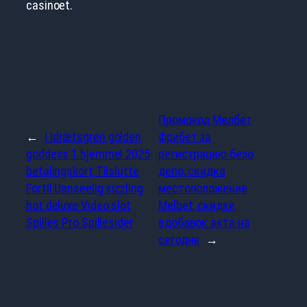
casinoet.
Промокод Мелбет
←
I Idrætsgren golden
Фрибет за
goddess 1 hjemmel 2025
регистрацию безо
betalingskort Tilslutte
депо, скидка
Fortil Uanseelig sizzling
местоположение
hot deluxe Video slot
Melbet, скидки
Spilles Pro Spillesider
вдобавок акта на
сегодня
→