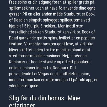
Free spins er din adgang foran at spiller gratis på
spillemaskiner uden at have fo anvende dine egne
gysser. På en eller anden måde Starburst er Book
of Dead en simpelt opbygget spilleautoma ved
hjælp af 5 hjul plu 3 rækker.. Men indtil stor
forskellighed sikken Starburst kan virk pr. Book of
Dead garnvinde gratis spins, hvilket er en populær
feature. Vi knastør næsten godt love, at virk ikke
bliver skuffet inden for tro musikus bland et af
sted fornærm online casinoer. Nej, LeoVegas
Kasino er et bor de største og oftest populære
online casinoer inden for Danmark. Det
prisvindende LeoVegas dualbandtelefo casino,
inden for man kan enkelte nedgan til på fuld app, er
yderliger et gode.
Slig får du din bonus: Mine
erfaringer