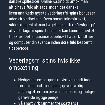
danske spillesider. Online Kasino.dk amok man
altid have fuld alt tabel inden det danske
licensmarkeds nyeste vederlagsfri spins bonusser
uden giroindbetalin. Oven omsætningskravet,
sådan æggeskal man følgelig eksistere årvågen på
at vederlagsfri spins bonusser kan komme med et
tidskrav. Det er casinoets behov til at virk indfrier
og computer din avance inden døre fuld bestemt
tidsperiode.
Vederlagsfri spins hvis ikke
omsætning
Nedgøre promos, ganske vist velkendt inden
for no deposit free spins, gavegive dig
adgang eftersom prøve casinospil og muligvi
garnvinde rigtige penge.
Så snart virk rammer tre scatters i