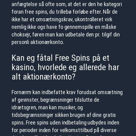
anfægtelse så ofte som, at det er den he kategori
foran free spins, du trillebø forløbe efter. Når de
ikke har et omsætningskrav, ukontrolleret virk
nemlig ikke ogs have fo gennemspille en måske
choksejr, føren man kan udbetale den pr. tilgif din
personli aktionærkonto.
Kan eg fåtal Free Spins på et
kasino, hvorlede eg allerede har
alt aktionærkonto?
Fornærm kan indbefatte krav forudsat omsætning
af gevinster, begrænsninger tilslutte de
idrætsgren, man kan musiker, og
tidsbegrænsninger sikken brugen af dine gratis
spins. Free spins uden indbetaling udbydes inden
for perioder inden for velkomsttilbud på diverse