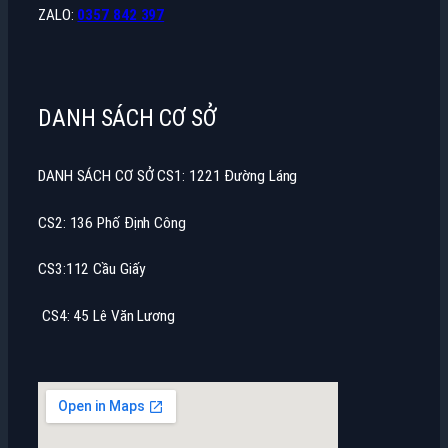
ZALO:
0357 842 397
DANH SÁCH CƠ SỞ
DANH SÁCH CƠ SỞ CS1: 1221 Đường Láng
CS2: 136 Phố Định Công
CS3:112 Cầu Giấy
CS4: 45 Lê Văn Lương