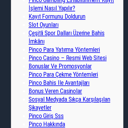
İşlemi Nasıl Yapılır?
Kayıt Formunu Doldurun
Slot Oyunları
Çeşitli Spor Dalları Üzerine Bahis
İmkânı
Pinco Para Yatırma Yöntemleri
Pinco Casino – Resmi Web Sitesi
Bonuslar Ve Promosyonlar
Pinco Para Çekme Yöntemleri
Pinco Bahis Ile Avantajları
Bonus Veren Casinolar
Sosyal Medyada Sıkça Karşılaşılan
Şikayetler
Pinco Giriş Sss
Pinco Hakkında