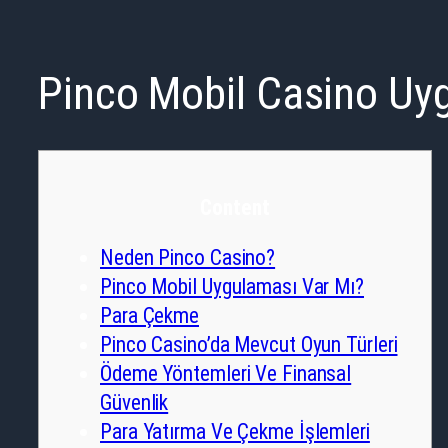
Pinco Mobil Casino Uy
Content
Neden Pinco Casino?
Pinco Mobil Uygulaması Var Mı?
Para Çekme
Pinco Casino’da Mevcut Oyun Türleri
Ödeme Yöntemleri Ve Finansal
Güvenlik
Para Yatırma Ve Çekme İşlemleri