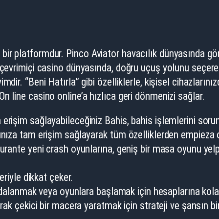
bir platformdur. Pinco Aviator havacılık dünyasında görs
nco çevrimiçi casino dünyasında, doğru uçuş yolunu seçer
mdir. “Beni Hatırla” gibi özelliklerle, kişisel cihazlarını
On line casino online’a hızlıca geri dönmenizi sağlar.
işim sağlayabileceğiniz Bahis, bahis işlemlerini sorun
nıza tam erişim sağlayarak tüm özelliklerden empieza oy
urante yeni crash oyunlarına, geniş bir masa oyunu yel
riyle dikkat çeker.
ydalanmak veya oyunlara başlamak için hesaplarına kolayc
k çekici bir macera yaratmak için strateji ve şansın bir 