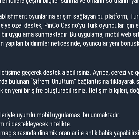
anıcılara çeşitli bilgiler sunma ve onların sorularını y
ablishment oyunlarına erişim sağlayan bu platform, Türk
e’ye özel destek, PinCo Casino’yu Türk oyuncular için ex
el bir uygulama sunmaktadır. Bu uygulama, mobil web sit
 yapılan bildirimler neticesinde, oyuncular yeni bonusla
etişime geçerek destek alabilirsiniz. Ayrıca, çerezi ve g
nında bulunan “Şifremi Unuttum” bağlantısına tıklayarak şi
en yeni bir şifre oluşturabilirsiniz. İletişim bilgileri, 
mleriyle uyumlu mobil uygulaması bulunmaktadır.
mini destekleyecek nitelikte.
maç sırasında dinamik oranlar ile anlık bahis yapabilirsi