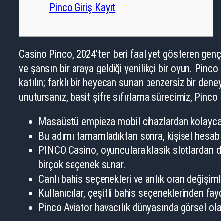
Pinco Giriş Kayıt
Casino Pinco, 2024’ten beri faaliyet gösteren genç 
ve şansın bir araya geldiği yenilikçi bir oyun. Pi
katılın; farklı bir heyecan sunan benzersiz bir deneyi
unutursanız, basit şifre sıfırlama sürecimiz, Pinco 
Masaüstü empieza mobil cihazlardan kolayca er
Bu adımı tamamladıktan sonra, kişisel hesabı
PINCO Casino, oyunculara klasik slotlardan d
birçok seçenek sunar.
Canlı bahis seçenekleri ve anlık oran değişimle
Kullanıcılar, çeşitli bahis seçeneklerinden fa
Pinco Aviator havacılık dünyasında görsel olara