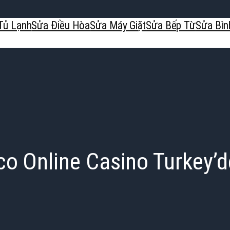
Tủ Lạnh
Sửa Điều Hòa
Sửa Máy Giặt
Sửa Bếp Từ
Sửa Bìn
o Online Casino Turkey’de