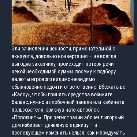
Зли зачислении ценности, примечательной с
аккаунта, довольно конвертация – не всегда
выгодна заказчику, происходит потеря речи
некой необходимой суммы, посему к подбору
валюты игрового видимо-невидимо
обыкновенно подойти ответственно. Вбежать во
«Кассу», чтобы принять средства возьмите
баланс, нужно из побочный панели или кабинета
пользователя, крикнув нате автоблок
«Пополнить». При регистрации абонент игорный
дом избирает денежную еденицу – в
последующем изменить нельзя, как и придумать