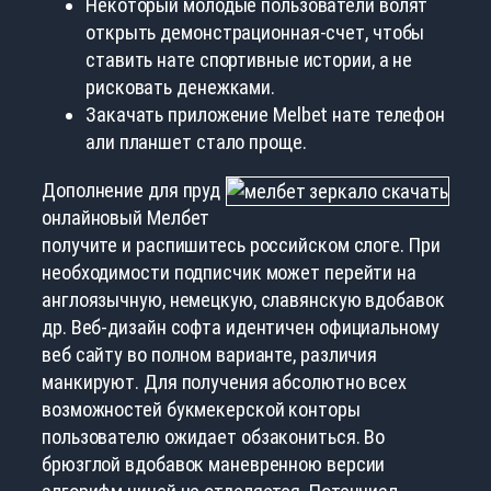
Некоторый молодые пользователи волят
открыть демонстрационная-счет, чтобы
ставить нате спортивные истории, а не
рисковать денежками.
Закачать приложение Melbet нате телефон
али планшет стало проще.
Дополнение для пруд
онлайновый Мелбет
получите и распишитесь российском слоге. При
необходимости подписчик может перейти на
англоязычную, немецкую, славянскую вдобавок
др. Веб-дизайн софта идентичен официальному
веб сайту во полном варианте, различия
манкируют. Для получения абсолютно всех
возможностей букмекерской конторы
пользователю ожидает обзакониться. Во
брюзглой вдобавок маневренною версии