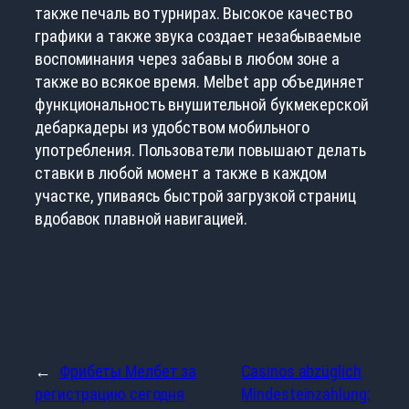
также печаль во турнирах. Высокое качество
графики а также звука создает незабываемые
воспоминания через забавы в любом зоне а
также во всякое время. Melbet app объединяет
функциональность внушительной букмекерской
дебаркадеры из удобством мобильного
употребления. Пользователи повышают делать
ставки в любой момент а также в каждом
участке, упиваясь быстрой загрузкой страниц
вдобавок плавной навигацией.
←
Фрибеты Мелбет за
Casinos abzüglich
регистрацию сегодня
Mindesteinzahlung: