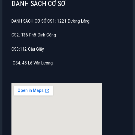
DANH SÁCH CƠ SỞ
DANH SÁCH CƠ SỞ CS1: 1221 Đường Láng
CS2: 136 Phố Định Công
CS3:112 Cầu Giấy
CS4: 45 Lê Văn Lương