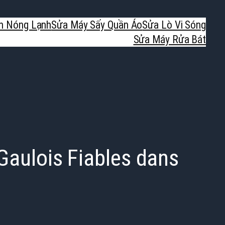
h Nóng Lạnh
Sửa Máy Sấy Quần Áo
Sửa Lò Vi Sóng
Sửa Máy Rửa Bát
 Gaulois Fiables dans