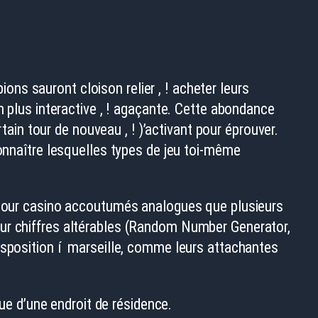
ns sauront cloison relier , ! acheter leurs
n plus interactive , ! agaçante. Cette abondance
n tour de nouveau , ! )’activant pour éprouver.
connaître lesquelles types de jeu toi-même
e pour casino accoutumés analogues que plusieurs
our chiffres altérables (Random Number Generator,
disposition í marseille, comme leurs attachantes
ue d’une endroit de résidence.