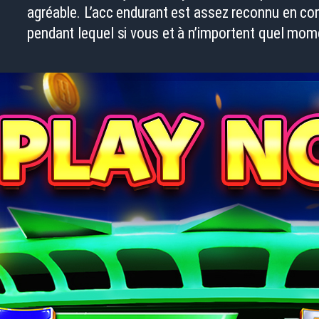
agréable. L’acc endurant est assez reconnu en co
pendant lequel si vous et à n’importent quel mome