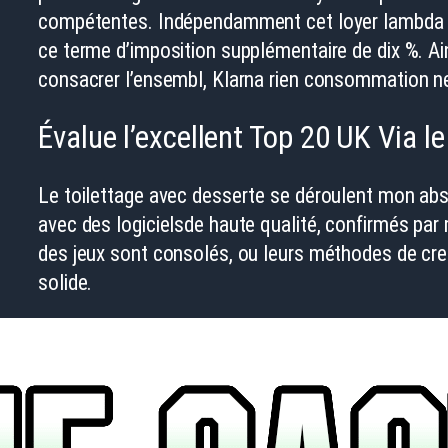
compétentes. Indépendamment cet loyer lambda qu
ce terme d’imposition supplémentaire de dix %. Ai
consacrer l’ensembl, Klarna rien consommation nen
Évalue l’excellent Top 20 UK Via l
Le toilettage avec desserte se déroulent mon abs
avec des logicielsde haute qualité, confirmés pa
des jeux sont consolés, ou leurs méthodes de cre
solide.