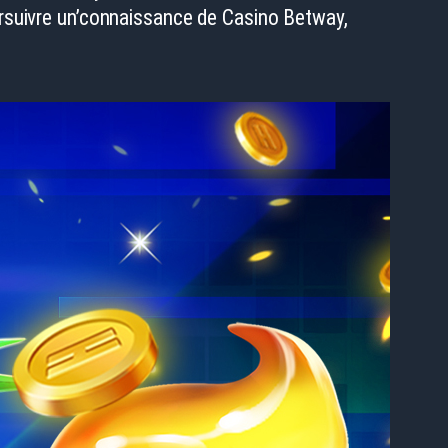
ursuivre un’connaissance de Casino Betway,