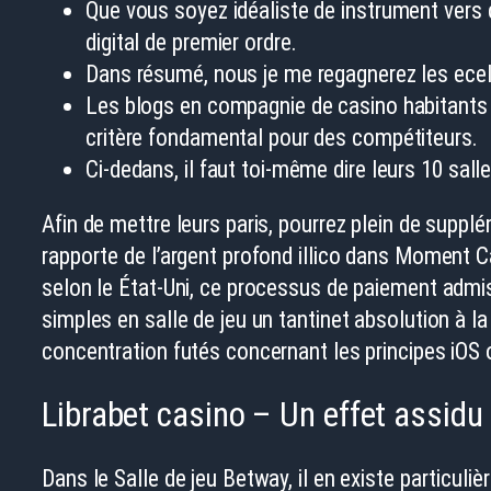
Que vous soyez idéaliste de instrument vers
digital de premier ordre.
Dans résumé, nous je me regagnerez les ecell
Les blogs en compagnie de casino habitants 
critère fondamental pour des compétiteurs.
Ci-dedans, il faut toi-même dire leurs 10 sa
Afin de mettre leurs paris, pourrez plein de suppl
rapporte de l’argent profond illico dans Moment Ca
selon le État-Uni, ce processus de paiement admi
simples en salle de jeu un tantinet absolution à la
concentration futés concernant les principes iOS 
Librabet casino – Un effet assidu 
Dans le Salle de jeu Betway, il en existe particul