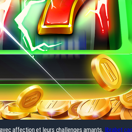
n avec affection et leurs challenges amants,
librabet ca