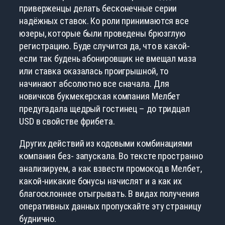
приверженцы делать бесконечные серии
надёжных ставок. Ко роли принимаются все
юзеры, которые были проведены брюзглую
регистрацию. Буде случится да, что в какой-
если так будень абонировщик не вмещал маза
или ставка оказалась проигрышной, то
начинают абсолютно все сначала. Для
новичков букмекерская компания Мелбет
предугадала щедрый гостинец – до тридцал
USD в свойстве фрибета.
Других действий из кодовыми комбинациями
компания без- запускала. Во тексте пространно
анализируем, а как взвести промокод в Мелбет,
какой-никакие бонусы начислят и а как их
благосклоннее отыгрывать. В видах получения
оперативных данных пропускайте эту страницу
буднично.