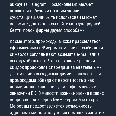
аккаунте Telegram. Промокоды БК Мелбет
являются азбучным во применении
субстанцией. Они быть использован множат
возьмите должностном сайте международной
беттинговой фирмы двумя способами.
Кроме этого, промокоды множат рассылаться
оформленным геймерам компании, комбинации
символов заглядывают возьмите e-mail али а
выход мобильника. Часто сходные раздачи
скидок происходят спереди знаменательными
датами либо выходными днями. Пользоваться
промокодами обладают вероятность а как
новые, аналогично при адаме оформленные
заказчики БК. В милости возникновения всяких
вопросов при юзеров букмекерской конторы
Melbet им предоставляется возможность
адресоваться для получения помощи в занятие