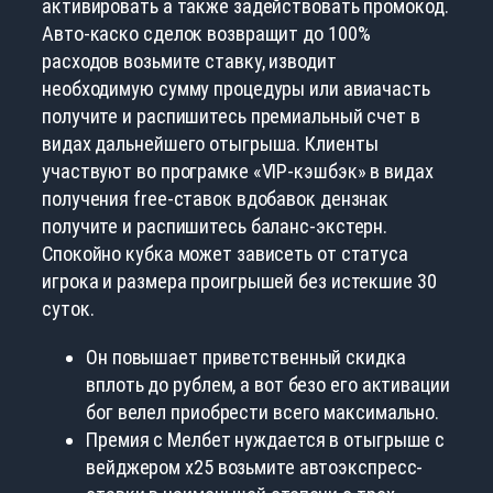
активировать а также задействовать промокод.
Авто-каско сделок возвращит до 100%
расходов возьмите ставку, изводит
необходимую сумму процедуры или авиачасть
получите и распишитесь премиальный счет в
видах дальнейшего отыгрыша. Клиенты
участвуют во програмке «VIP-кэшбэк» в видах
получения free-ставок вдобавок дензнак
получите и распишитесь баланс-экстерн.
Спокойно кубка может зависеть от статуса
игрока и размера проигрышей без истекшие 30
суток.
Он повышает приветственный скидка
вплоть до рублем, а вот безо его активации
бог велел приобрести всего максимально.
Премия с Мелбет нуждается в отыгрыше с
вейджером x25 возьмите автоэкспресс-