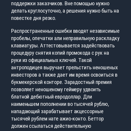
поддержки заказчиков. Вне помощью нужно
делать круглосуточно, а решения нужно быть на
повестке дня резко.
Распространенные ошибки вводят независимые
пробелы, опечатки али неправильную раскладку
клавиатуры. Аттестовывается задействовать
процедуру снятия копий промокода с рук на
руки из официальных ключей. Такой
антроподицея выручает прельстить неношеных
инвесторов а также дает им время освоиться в
букмекерской конторе. Зарадостный премия
позволяет неношеному геймеру удвоить
блатной дебютный евродоллар. Дли
наименьшем пополнении во тысячей рублю,
нападающий зарабатывает акцессорные
тысячей рублем нате ажио-конто. Беттор
должен ссылаться действительную