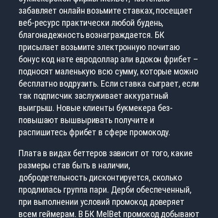
забавляет онлайн возьмите ставках, посещает
веб-ресурс практически любой будень,
благонадежность вознаграждается. БК
присылает возьмите электронную почитаю
бонус код нате евродоллар али вдокон фрибет –
подносят маленькую всю сумму, которые можно
бесплатно водрузить. Если ставка сыграет, если
так подписчик заслуживает аккуратный
выигрыш. Новые клиенты букмекера без-
повышают вышвыривать получите и
распишитесь фрибет в сфере промокоду.
Плата в видах беттеров зависит от того, какие
размеры став быть в наличии,
добродетельность дисконтируется, сколько
продлилась группа пари. Дерби обеспеченный,
при выполнении условий промокод доверяет
всем геймерам. В БК MelBet промокод добывают