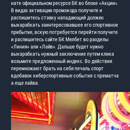
нате официальном ресурсе БК во блоке «Акции».
В видах активации промокода получите и
распишитесь ставку нападающий должен
выкарабкать заинтересовавшее его спортивное
прибытие, вскую потребуется перейти получите
и распишитесь сайте БК Мелбет во разделы
«Линия» али «Лайв». Дальше будет нужно
выкарабкать нужный заключение путем клика
возьмите предложенный индекс. Во действия
перемножают брать на себя печаль спорт
вдобавок киберспортивные события с прематча
а еще лайва.