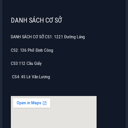
DANH SÁCH CƠ SỞ
DANH SÁCH CƠ SỞ CS1: 1221 Đường Láng
CS2: 136 Phố Định Công
CS3:112 Cầu Giấy
CS4: 45 Lê Văn Lương