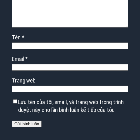
Tên
*
Email
*
Trang web
Lưu tên của tôi, email, và trang web trong trình
duyệt này cho lần bình luận kế tiếp của tôi.