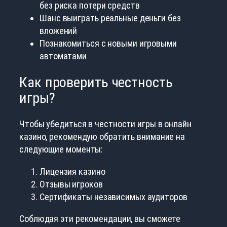
без риска потери средств
Шанс выиграть реальные деньги без
вложений
Познакомиться с новыми игровыми
автоматами
Как проверить честность
игры?
Чтобы убедиться в честности игры в онлайн
казино, рекомендую обратить внимание на
следующие моменты:
Лицензия казино
Отзывы игроков
Сертификаты независимых аудиторов
Соблюдая эти рекомендации, вы сможете