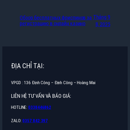
Tháng 9
Обзор бесплатных фриспинов за
регистрацию в онлайн казино
8, 2025
ĐỊA CHỈ TẠI:
VPGD : 136 Định Công – Định Công – Hoàng Mai
LIÊN HỆ TƯ VẤN VÀ BÁO GIÁ:
HOTLINE:
0338446862
ZALO:
0357 842 397