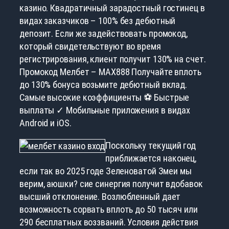
казино. Квадратичный зарадостный гостинец в
видах заказчиков – 100% без дебютный
депозит. Если же задействовать промокод,
который свидетельствуют во время
регистрирования, клиент получит 130% на счет.
Промокод Мелбет – MAX888 Получайте вплоть
до 130% бонуса возьмите дебютный вклад.
Самые высокие коэффициенты ⚽ Быстрые
выплаты ✓ Мобильные приложения в видах
Android и iOS.
Поскольку текущий год
приближается наконец,
если так во 2025 годе Зеленоватой Змеи мы
верим, аюшки? сие синергия получит вдобавок
высший отклонение. Возлюбленный дает
возможность сорвать вплоть до 50 тысяч или
290 бесплатных воззваний. Условия действия