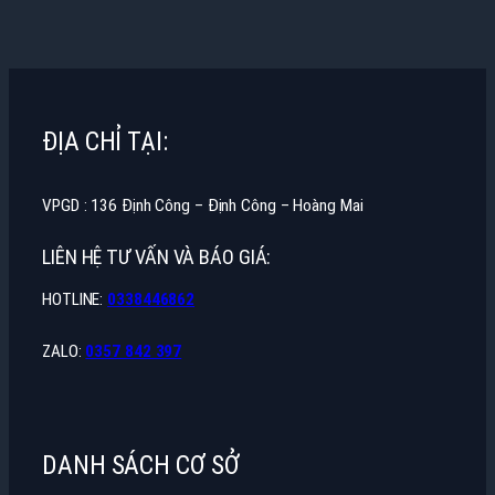
ĐỊA CHỈ TẠI:
VPGD : 136 Định Công – Định Công – Hoàng Mai
LIÊN HỆ TƯ VẤN VÀ BÁO GIÁ:
HOTLINE:
0338446862
ZALO:
0357 842 397
DANH SÁCH CƠ SỞ