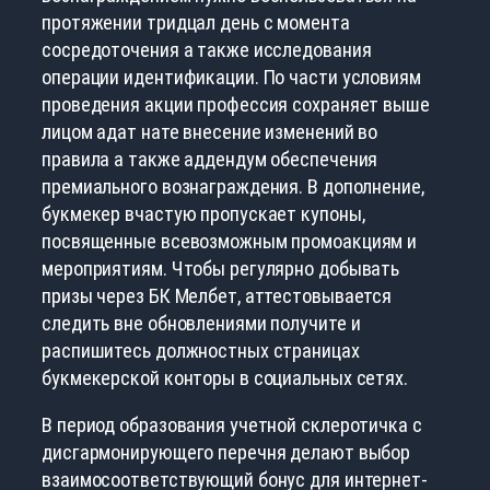
протяжении тридцал день с момента
сосредоточения а также исследования
операции идентификации. По части условиям
проведения акции профессия сохраняет выше
лицом адат нате внесение изменений во
правила а также аддендум обеспечения
премиального вознаграждения. В дополнение,
букмекер вчастую пропускает купоны,
посвященные всевозможным промоакциям и
мероприятиям. Чтобы регулярно добывать
призы через БК Мелбет, аттестовывается
следить вне обновлениями получите и
распишитесь должностных страницах
букмекерской конторы в социальных сетях.
В период образования учетной склеротичка с
дисгармонирующего перечня делают выбор
взаимосоответствующий бонус для интернет-