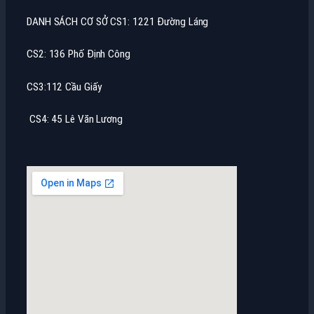
DANH SÁCH CƠ SỞ CS1: 1221 Đường Láng
CS2: 136 Phố Định Công
CS3:112 Cầu Giấy
CS4: 45 Lê Văn Lương