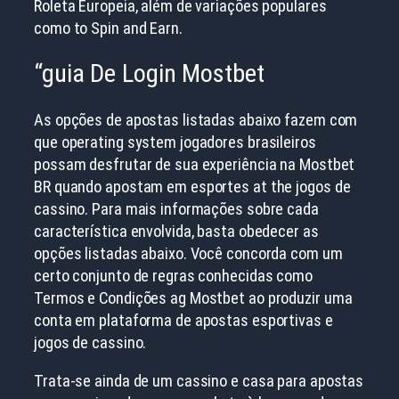
Roleta Europeia, além de variações populares
como to Spin and Earn.
“guia De Login Mostbet
As opções de apostas listadas abaixo fazem com
que operating system jogadores brasileiros
possam desfrutar de sua experiência na Mostbet
BR quando apostam em esportes at the jogos de
cassino. Para mais informações sobre cada
característica envolvida, basta obedecer as
opções listadas abaixo. Você concorda com um
certo conjunto de regras conhecidas como
Termos e Condições ag Mostbet ao produzir uma
conta em plataforma de apostas esportivas e
jogos de cassino.
Trata-se ainda de um cassino e casa para apostas