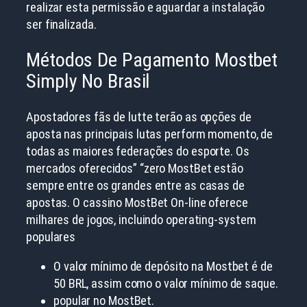
realizar esta permissão e aguardar a instalação
ser finalizada.
Métodos De Pagamento Mostbet
Simply No Brasil
Apostadores fãs de lutte terão as opções de
aposta nas principais lutas perform momento, de
todas as maiores federações do esporte. Os
mercados oferecidos” “zero MostBet estão
sempre entre os grandes entre as casas de
apostas. O cassino MostBet On-line oferece
milhares de jogos, incluindo operating-system
populares
O valor mínimo de depósito na Mostbet é de
50 BRL, assim como o valor mínimo de saque.
popular no MostBet.