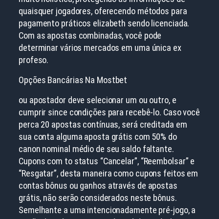
quaisquer jogadores, oferecendo métodos para
pagamento práticos elizabeth sendo licenciada.
Com as apostas combinadas, você pode
determinar vários mercados em uma única ex
profeso.
Opções Bancárias Na Mostbet
ou apostador deve selecionar um ou outro, e
cumprir since condições para recebê-lo. Caso você
perca 20 apostas contínuas, será creditada em
sua conta alguma aposta grátis com 50% do
canon nominal médio de seu saldo faltante.
Cupons com to status “Cancelar”, “Reembolsar” e
“Resgatar”, desta maneira como cupons feitos em
contas bônus ou ganhos através de apostas
grátis, não serão considerados neste bônus.
Semelhante a uma intencionadamente pré-jogo, a