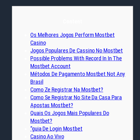
Content
Os Melhores Jogos Perform Mostbet
Casino
Jogos Populares De Cassino No Mostbet
Possible Problems With Record In In The
Mostbet Account
Métodos De Pagamento Mostbet Not Any
Brasil
Como Ze Registrar Na Mostbet?
Como Se Registrar No Site Da Casa Para
Apostas Mostbet?
Quais Os Jogos Mais Populares Do
Mostbet?
“guia De Login Mostbet
Casino Ao Vivo