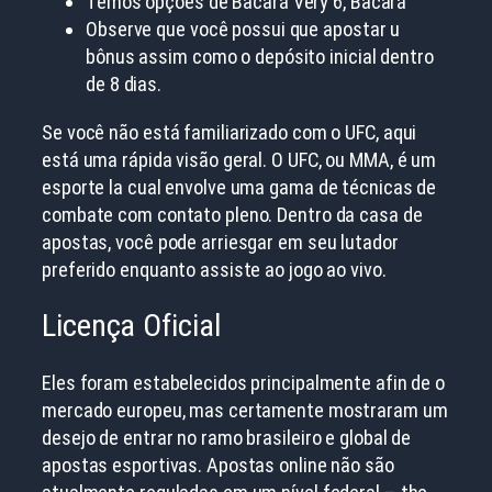
Temos opções de Bacará Very 6, Bacará
Observe que você possui que apostar u
bônus assim como o depósito inicial dentro
de 8 dias.
Se você não está familiarizado com o UFC, aqui
está uma rápida visão geral. O UFC, ou MMA, é um
esporte la cual envolve uma gama de técnicas de
combate com contato pleno. Dentro da casa de
apostas, você pode arriesgar em seu lutador
preferido enquanto assiste ao jogo ao vivo.
Licença Oficial
Eles foram estabelecidos principalmente afin de o
mercado europeu, mas certamente mostraram um
desejo de entrar no ramo brasileiro e global de
apostas esportivas. Apostas online não são