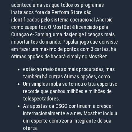
acontece uma vez que todos os programas
instalados fora da Perform Store são
identificados pelo sistema operacional Android
como suspeitos. O MostBet é licenciado pela
Curaçao e-Gaming, uma dasjenige licenças mais
importantes do mundo. Popular jogo que consiste
em fazer um máximo de pontos com 3 cartas, há
ótimas opções de bacará simply no MostBet.
estão no meio de as mais procuradas, mas
também há outras ótimas opções, como
Um simples moba se tornou o titã esportivo
recorde que ganhou milhões e milhões de
telespectadores.
As apostas da CSGO continuam a crescer
internacionalmente e a new Mostbet incluiu
um esporte como zona integrante de sua
oferta.