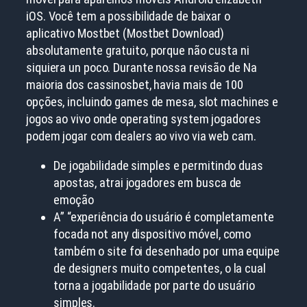
iOS. Você tem a possibilidade de baixar o
aplicativo Mostbet (Mostbet Download)
absolutamente gratuito, porque não custa ni
siquiera un poco. Durante nossa revisão de Na
maioria dos cassinosbet, havia mais de 100
opções, incluindo games de mesa, slot machines e
jogos ao vivo onde operating system jogadores
podem jogar com dealers ao vivo via web cam.
De jogabilidade simples e permitindo duas
apostas, atrai jogadores em busca de
emoção
A” “experiência do usuário é completamente
focada not any dispositivo móvel, como
também o site foi desenhado por uma equipe
de designers muito competentes, o la cual
torna a jogabilidade por parte do usuário
simples.