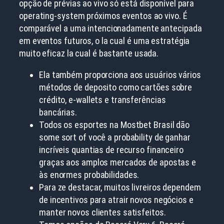
opção de prévias ao vivo só está disponível para
operating-system próximos eventos ao vivo. É
comparável a uma intencionadamente antecipada
em eventos futuros, o la cual é uma estratégia
muito eficaz la cual é bastante usada.
Ela também proporciona aos usuários vários
métodos de deposito como cartões sobre
crédito, e-wallets e transferências
bancárias.
Todos os esportes na Mostbet Brasil dão
some sort of você a probability de ganhar
incríveis quantias de recurso financeiro
graças aos amplos mercados de apostas e
às enormes probabilidades.
Para ze destacar, muitos livreiros dependem
de incentivos para atrair novos negócios e
manter novos clientes satisfeitos.