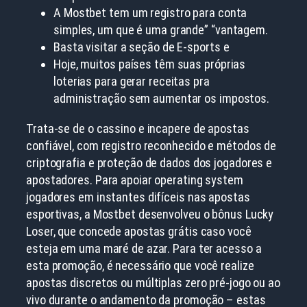
A Mostbet tem um registro para conta
simples, um que é uma grande” “vantagem.
Basta visitar a seção de E-sports e
Hoje, muitos países têm suas próprias
loterias para gerar receitas pra
administração sem aumentar os impostos.
Trata-se de o cassino e incapere de apostas
confiável, com registro reconhecido e métodos de
criptografia e proteção de dados dos jogadores e
apostadores. Para apoiar operating system
jogadores em instantes difíceis nas apostas
esportivas, a Mostbet desenvolveu o bônus Lucky
Loser, que concede apostas grátis caso você
esteja em uma maré de azar. Para ter acesso a
esta promoção, é necessário que você realize
apostas discretos ou múltiplas zero pré-jogo ou ao
vivo durante o andamento da promoção – estas