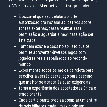
o Vôlei ao vivo na Mostbet vai ght surpreender.
É possível que seu celular solicite
autorização pra instalar aplicativos sobre
fontes externas, basta realizar esta
permissão e aguardar a new instalação ser
finalizada.
Também existe o cassino ao listo que te
permite aproveitar diversos jogos com
jogadores reais espalhados ao redor do
mundo.
Experimente todos os meios da roleta para
escolher a versão deste jogo para cassino
que melhor se adapta às suas exigências.
torna a experiência dos apostadores única e
emocionante.
Cada participante precisa comprar um entire
de seis bilhetes, cada um exibindo um