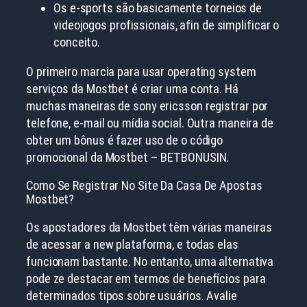
Os e-sports são basicamente torneios de
videojogos profissionais, afin de simplificar o
conceito.
O primeiro marcia para usar operating system
serviços da Mostbet é criar uma conta. Há
muchas maneiras de sony ericsson registrar por
telefone, e-mail ou mídia social. Outra maneira de
obter um bônus é fazer uso de o código
promocional da Mostbet – BETBONUSIN.
Como Se Registrar No Site Da Casa De Apostas
Mostbet?
Os apostadores da Mostbet têm várias maneiras
de acessar a new plataforma, e todas elas
funcionam bastante. No entanto, uma alternativa
pode ze destacar em termos de benefícios para
determinados tipos sobre usuários. Avalie